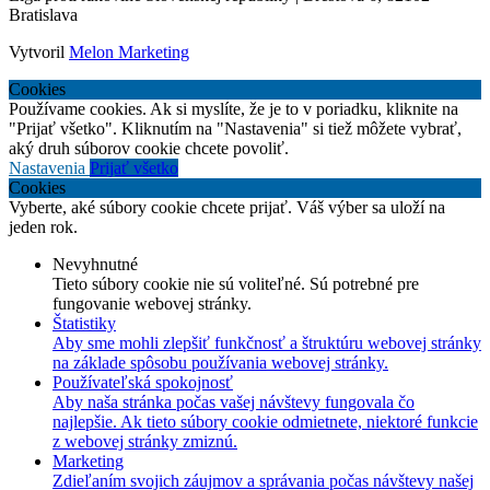
Bratislava
Vytvoril
Melon Marketing
Cookies
Používame cookies. Ak si myslíte, že je to v poriadku, kliknite na
"Prijať všetko". Kliknutím na "Nastavenia" si tiež môžete vybrať,
aký druh súborov cookie chcete povoliť.
Nastavenia
Prijať všetko
Cookies
Vyberte, aké súbory cookie chcete prijať. Váš výber sa uloží na
jeden rok.
Nevyhnutné
Tieto súbory cookie nie sú voliteľné. Sú potrebné pre
fungovanie webovej stránky.
Štatistiky
Aby sme mohli zlepšiť funkčnosť a štruktúru webovej stránky
na základe spôsobu používania webovej stránky.
Používateľská spokojnosť
Aby naša stránka počas vašej návštevy fungovala čo
najlepšie. Ak tieto súbory cookie odmietnete, niektoré funkcie
z webovej stránky zmiznú.
Marketing
Zdieľaním svojich záujmov a správania počas návštevy našej