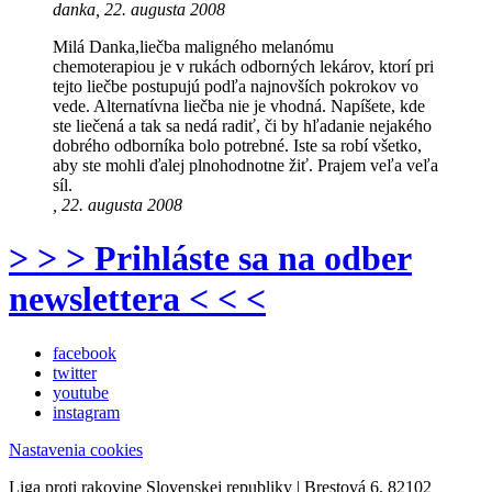
danka, 22. augusta 2008
Milá Danka,liečba maligného melanómu
chemoterapiou je v rukách odborných lekárov, ktorí pri
tejto liečbe postupujú podľa najnovších pokrokov vo
vede. Alternatívna liečba nie je vhodná. Napíšete, kde
ste liečená a tak sa nedá radiť, či by hľadanie nejakého
dobrého odborníka bolo potrebné. Iste sa robí všetko,
aby ste mohli ďalej plnohodnotne žiť. Prajem veľa veľa
síl.
, 22. augusta 2008
> > > Prihláste sa na odber
newslettera < < <
facebook
twitter
youtube
instagram
Nastavenia cookies
Liga proti rakovine Slovenskej republiky | Brestová 6, 82102