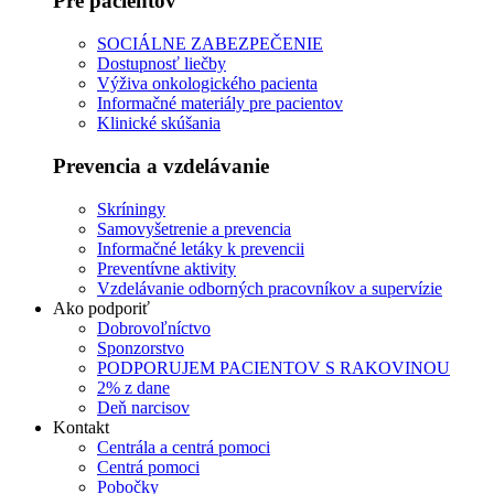
Pre pacientov
SOCIÁLNE ZABEZPEČENIE
Dostupnosť liečby
Výživa onkologického pacienta
Informačné materiály pre pacientov
Klinické skúšania
Prevencia a vzdelávanie
Skríningy
Samovyšetrenie a prevencia
Informačné letáky k prevencii
Preventívne aktivity
Vzdelávanie odborných pracovníkov a supervízie
Ako podporiť
Dobrovoľníctvo
Sponzorstvo
PODPORUJEM PACIENTOV S RAKOVINOU
2% z dane
Deň narcisov
Kontakt
Centrála a centrá pomoci
Centrá pomoci
Pobočky