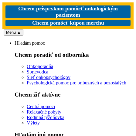
Chcem príspevkom pomôcť onkologickým
pacientom
Chcem pomôcť kúpou merchu
Menu
▲
Hľadám pomoc
Chcem poradiť od odborníka
Onkoporadňa
Sprievodca
Sieť onkopsychológov
Psychologická pomoc pre príbuzných a pozostalých
Chcem žiť aktívne
Centrá pomoci
Relaxačné pobyty
Rodinná týždňovka
Výlety
Hľadám inú pomoc