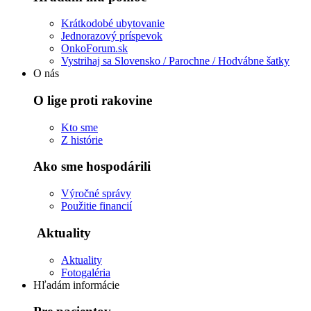
Krátkodobé ubytovanie
Jednorazový príspevok
OnkoForum.sk
Vystrihaj sa Slovensko / Parochne / Hodvábne šatky
O nás
O lige proti rakovine
Kto sme
Z histórie
Ako sme hospodárili
Výročné správy
Použitie financií
Aktuality
Aktuality
Fotogaléria
Hľadám informácie