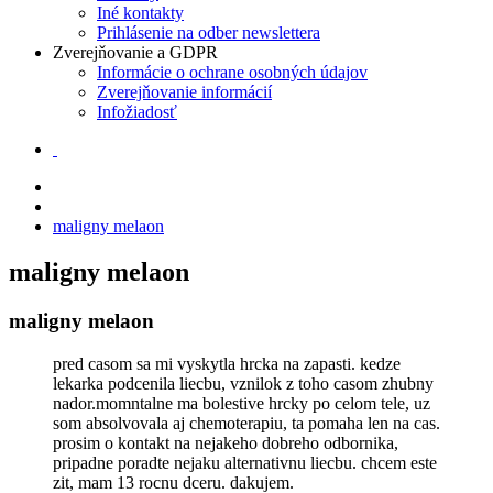
Iné kontakty
Prihlásenie na odber newslettera
Zverejňovanie a GDPR
Informácie o ochrane osobných údajov
Zverejňovanie informácií
Infožiadosť
maligny melaon
maligny melaon
maligny melaon
pred casom sa mi vyskytla hrcka na zapasti. kedze
lekarka podcenila liecbu, vznilok z toho casom zhubny
nador.momntalne ma bolestive hrcky po celom tele, uz
som absolvovala aj chemoterapiu, ta pomaha len na cas.
prosim o kontakt na nejakeho dobreho odbornika,
pripadne poradte nejaku alternativnu liecbu. chcem este
zit, mam 13 rocnu dceru. dakujem.