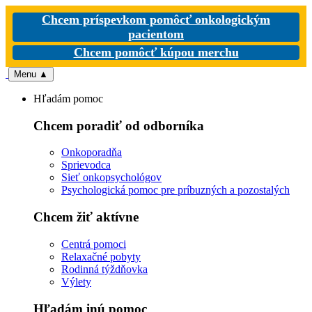
Chcem príspevkom pomôcť onkologickým
pacientom
Chcem pomôcť kúpou merchu
Menu
▲
Hľadám pomoc
Chcem poradiť od odborníka
Onkoporadňa
Sprievodca
Sieť onkopsychológov
Psychologická pomoc pre príbuzných a pozostalých
Chcem žiť aktívne
Centrá pomoci
Relaxačné pobyty
Rodinná týždňovka
Výlety
Hľadám inú pomoc