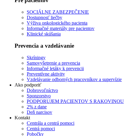
Pre pacientov
SOCIÁLNE ZABEZPEČENIE
Dostupnosť liečby
Výživa onkologického pacienta
Informačné materiály pre pacientov
Klinické skúšania
Prevencia a vzdelávanie
Skríningy
Samovyšetrenie a prevencia
Informačné letáky k prevencii
Preventívne aktivity
Vzdelávanie odborných pracovníkov a supervízie
Ako podporiť
Dobrovoľníctvo
Sponzorstvo
PODPORUJEM PACIENTOV S RAKOVINOU
2% z dane
Deň narcisov
Kontakt
Centrála a centrá pomoci
Centrá pomoci
Pobočky