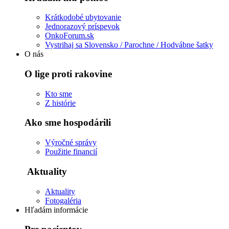
Krátkodobé ubytovanie
Jednorazový príspevok
OnkoForum.sk
Vystrihaj sa Slovensko / Parochne / Hodvábne šatky
O nás
O lige proti rakovine
Kto sme
Z histórie
Ako sme hospodárili
Výročné správy
Použitie financií
Aktuality
Aktuality
Fotogaléria
Hľadám informácie