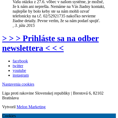
Vašu otázku z 27.6. vôbec v našom systéme, je možné,
že k nám ani neprešla. Nemáme na Vás žiadny kontakt,
najlepšie by bolo keby ste sa nám mohli ozvať
telefonicky na t.č. 02/52921735 nakoľko nevieme
žiadne detaily. Pevne verím, že sa nám podarí spojiť.
, 3. júla 2015
> > > Prihláste sa na odber
newslettera < < <
facebook
twitter
youtube
instagram
Nastavenia cookies
Liga proti rakovine Slovenskej republiky | Brestová 6, 82102
Bratislava
Vytvoril
Melon Marketing
Cookies