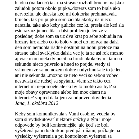
hladna.(na lacno) tak ma strasne rozboli brucho, najskor
zaludok potom okolo pupka..doteraz som to brala ako
nervozitu..ale dneska ked mi doktorka prehmatavala
brucho, tak pri pupku som zicitila akoby na nieco
narazila..take ako keby gulicka cez kt. presla ale ked sla
este raz uz ju necitila...dalsi problem je ten ze v
poslednej dobe som sa uz dva krat po sebe zobudila na
hrozny krc alebo co to bolo v noci do nohy,a na dalsi
den som nemohla riadne dostupit na nohu pretoze ma
strasne tahal sval-lytko.dalsia vec je ta ze asi rok mozno
aj viac mam niekedy pocit na hrudi akokeby mi tam na
sekundu nieco privrelo a hned to prejde..vtedy si
vsimnem ze sa nemozem dobre nadychnut-ale to je len
ani nie sekunda...mozno ze tieto veci so sebou vobec
nesuvisia ale radsej sa spytam...viem ze takto cez
internet mi nepomoete.ale co by to mohlo asi byt? su
moje obavy opravnene alebo len moc citam na
internete? vopred dakujem za odpoved.dovidenia
Jana, 1. októbra 2012
Keby som komunikovala s Vami osobne, vedela by
som si vydiskutovať niektoré otázky a tým i moje
odpovede by boli konkrétnejšie, ale keď ste boli
vyšetrená pani doktorkou pred pár dňami, počkajte na
výsledky vyšetrenia a pri kontrolnom vyšetrení sa