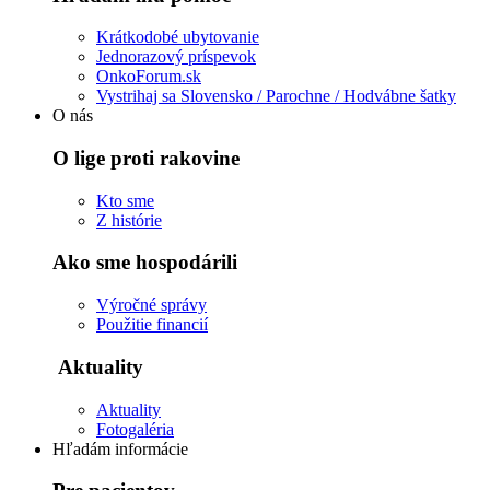
Krátkodobé ubytovanie
Jednorazový príspevok
OnkoForum.sk
Vystrihaj sa Slovensko / Parochne / Hodvábne šatky
O nás
O lige proti rakovine
Kto sme
Z histórie
Ako sme hospodárili
Výročné správy
Použitie financií
Aktuality
Aktuality
Fotogaléria
Hľadám informácie