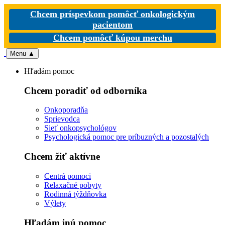
Chcem príspevkom pomôcť onkologickým
pacientom
Chcem pomôcť kúpou merchu
Menu
▲
Hľadám pomoc
Chcem poradiť od odborníka
Onkoporadňa
Sprievodca
Sieť onkopsychológov
Psychologická pomoc pre príbuzných a pozostalých
Chcem žiť aktívne
Centrá pomoci
Relaxačné pobyty
Rodinná týždňovka
Výlety
Hľadám inú pomoc