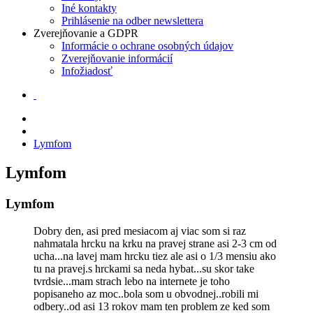
Iné kontakty
Prihlásenie na odber newslettera
Zverejňovanie a GDPR
Informácie o ochrane osobných údajov
Zverejňovanie informácií
Infožiadosť
Lymfom
Lymfom
Lymfom
Dobry den, asi pred mesiacom aj viac som si raz
nahmatala hrcku na krku na pravej strane asi 2-3 cm od
ucha...na lavej mam hrcku tiez ale asi o 1/3 mensiu ako
tu na pravej.s hrckami sa neda hybat...su skor take
tvrdsie...mam strach lebo na internete je toho
popisaneho az moc..bola som u obvodnej..robili mi
odbery..od asi 13 rokov mam ten problem ze ked som