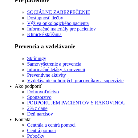
Pre pacientov
SOCIÁLNE ZABEZPEČENIE
Dostupnosť liečby
Výživa onkologického pacienta
Informačné materiály pre pacientov
Klinické skúšania
Prevencia a vzdelávanie
Skríningy
Samovyšetrenie a prevencia
Informačné letáky k prevencii
Preventívne aktivity
Vzdelávanie odborných pracovníkov a supervízie
Ako podporiť
Dobrovoľníctvo
Sponzorstvo
PODPORUJEM PACIENTOV S RAKOVINOU
2% z dane
Deň narcisov
Kontakt
Centrála a centrá pomoci
Centrá pomoci
Pobočky