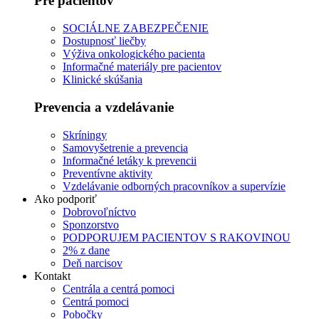
Pre pacientov
SOCIÁLNE ZABEZPEČENIE
Dostupnosť liečby
Výživa onkologického pacienta
Informačné materiály pre pacientov
Klinické skúšania
Prevencia a vzdelávanie
Skríningy
Samovyšetrenie a prevencia
Informačné letáky k prevencii
Preventívne aktivity
Vzdelávanie odborných pracovníkov a supervízie
Ako podporiť
Dobrovoľníctvo
Sponzorstvo
PODPORUJEM PACIENTOV S RAKOVINOU
2% z dane
Deň narcisov
Kontakt
Centrála a centrá pomoci
Centrá pomoci
Pobočky