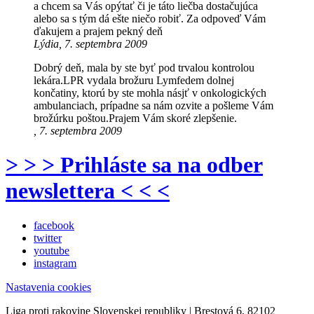
a chcem sa Vás opýtať či je táto liečba dostačujúca
alebo sa s tým dá ešte niečo robiť. Za odpoveď Vám
ďakujem a prajem pekný deň
Lýdia, 7. septembra 2009
Dobrý deň, mala by ste byť pod trvalou kontrolou
lekára.LPR vydala brožuru Lymfedem dolnej
končatiny, ktorú by ste mohla násjť v onkologických
ambulanciach, prípadne sa nám ozvite a pošleme Vám
brožúrku poštou.Prajem Vám skoré zlepšenie.
, 7. septembra 2009
> > > Prihláste sa na odber
newslettera < < <
facebook
twitter
youtube
instagram
Nastavenia cookies
Liga proti rakovine Slovenskej republiky | Brestová 6, 82102