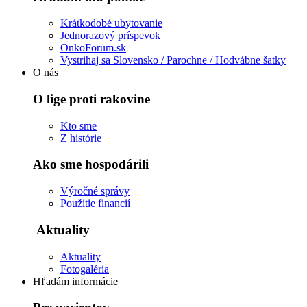
Krátkodobé ubytovanie
Jednorazový príspevok
OnkoForum.sk
Vystrihaj sa Slovensko / Parochne / Hodvábne šatky
O nás
O lige proti rakovine
Kto sme
Z histórie
Ako sme hospodárili
Výročné správy
Použitie financií
Aktuality
Aktuality
Fotogaléria
Hľadám informácie