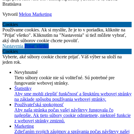
Bratislava
Vytvoril
Melon Marketing
Cookies
Používame cookies. Ak si myslíte, že je to v poriadku, kliknite na
"Prijať všetko". Kliknutím na "Nastavenia" si tiež môžete vybrať,
aký druh súborov cookie chcete povoliť.
Nastavenia
Prijať všetko
Cookies
Vyberte, aké súbory cookie chcete prijať. Váš výber sa uloží na
jeden rok.
Nevyhnutné
Tieto súbory cookie nie sú voliteľné. Sú potrebné pre
fungovanie webovej stránky.
Štatistiky
Aby sme mohli zlepšiť funkčnosť a štruktúru webovej stránky
na základe spôsobu používania webovej stránky.
Používateľská spokojnosť
Aby naša stránka počas vašej návštevy fungovala čo
najlepšie. Ak tieto súbory cookie odmietnete, niektoré funkcie
z webovej stránky zmiznú.
Marketing
Zdieľaním svojich záujmov a správania počas návštevy našej