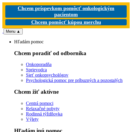
Chcem príspevkom pomôcť onkologickým
pacientom
Chcem pomôcť kúpou merchu
Menu
▲
Hľadám pomoc
Chcem poradiť od odborníka
Onkoporadňa
Sprievodca
Sieť onkopsychológov
Psychologická pomoc pre príbuzných a pozostalých
Chcem žiť aktívne
Centrá pomoci
Relaxačné pobyty
Rodinná týždňovka
Výlety
Hľadám inú pomoc