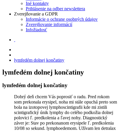
Iné kontakty
Prihlásenie na odber newslettera
Zverejňovanie a GDPR
Informácie o ochrane osobných údajov
Zverejňovanie informácií
Infožiadosť
lymfedém dolnej končatiny
lymfedém dolnej končatiny
lymfedém dolnej končatiny
Dobrý deň chcem Vás poprosiť o radu. Pred rokom
som prekonala erysipel, noha mi stále opuchá preto som
bola na izotopovej lymphoscintigrafii kde mi zistili
scintigrafický únik lymphy do celého podkožia dolnej
polovici ľ. predkolenia a ľavej nohy. Diagnostický
záver je: Stav po prekonanom erysipele ľ. predkolenia
10/08 so sekund. lymphoedemom. Užívam len detralax