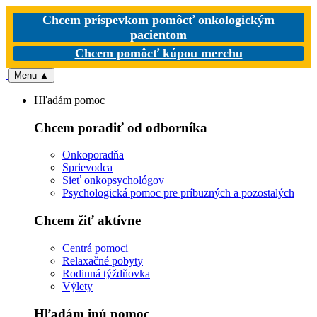
Chcem príspevkom pomôcť onkologickým
pacientom
Chcem pomôcť kúpou merchu
Menu
▲
Hľadám pomoc
Chcem poradiť od odborníka
Onkoporadňa
Sprievodca
Sieť onkopsychológov
Psychologická pomoc pre príbuzných a pozostalých
Chcem žiť aktívne
Centrá pomoci
Relaxačné pobyty
Rodinná týždňovka
Výlety
Hľadám inú pomoc