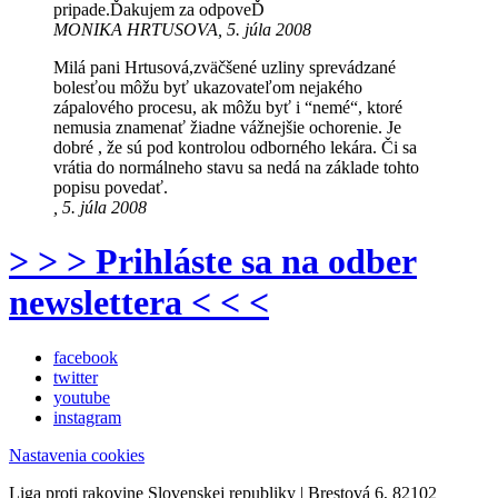
pripade.Ďakujem za odpoveĎ
MONIKA HRTUSOVA, 5. júla 2008
Milá pani Hrtusová,zväčšené uzliny sprevádzané
bolesťou môžu byť ukazovateľom nejakého
zápalového procesu, ak môžu byť i “nemé“, ktoré
nemusia znamenať žiadne vážnejšie ochorenie. Je
dobré , že sú pod kontrolou odborného lekára. Či sa
vrátia do normálneho stavu sa nedá na základe tohto
popisu povedať.
, 5. júla 2008
> > > Prihláste sa na odber
newslettera < < <
facebook
twitter
youtube
instagram
Nastavenia cookies
Liga proti rakovine Slovenskej republiky | Brestová 6, 82102