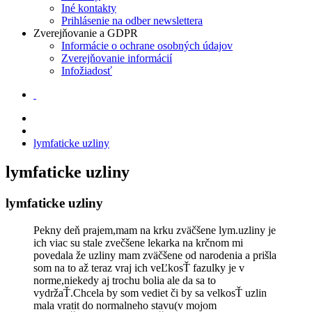
Iné kontakty
Prihlásenie na odber newslettera
Zverejňovanie a GDPR
Informácie o ochrane osobných údajov
Zverejňovanie informácií
Infožiadosť
lymfaticke uzliny
lymfaticke uzliny
lymfaticke uzliny
Pekny deň prajem,mam na krku zväčšene lym.uzliny je
ich viac su stale zvečšene lekarka na krčnom mi
povedala že uzliny mam zväčšene od narodenia a prišla
som na to až teraz vraj ich veĽkosŤ fazulky je v
norme,niekedy aj trochu bolia ale da sa to
vydržaŤ.Chcela by som vediet či by sa velkosŤ uzlin
mala vratit do normalneho stavu(v mojom