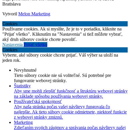
Bratislava
Vytvoril
Melon Marketing
Cookies
Používame cookies. Ak si myslíte, že je to v poriadku, kliknite na
"Prijať všetko". Kliknutím na "Nastavenia" si tiež môžete vybrať,
aký druh súborov cookie chcete povoliť.
Nastavenia
Prijať všetko
Cookies
Vyberte, aké súbory cookie chcete prijať. Váš výber sa uloží na
jeden rok.
Nevyhnutné
Tieto súbory cookie nie sú voliteľné. Sú potrebné pre
fungovanie webovej stránky.
Štatistiky
Aby sme mohli zlepšiť funkčnosť a štruktúru webovej stránky
na základe spôsobu používania webovej stránky.
Používateľská spokojnosť
Aby naša stránka počas vašej návštevy fungovala čo
najlepšie. Ak tieto súbory cookie odmietnete, niektoré funkcie
z webovej stránky zmiznú.
Marketing
Zdieľaním svojich záujmov a správania počas návštevy našej