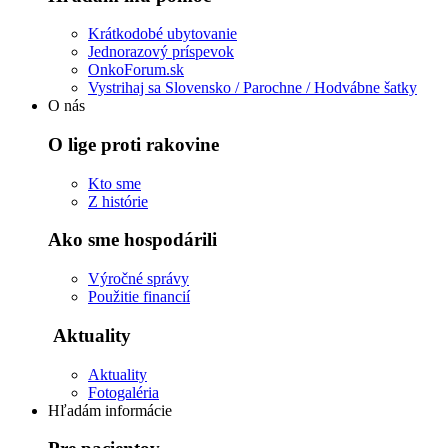
Krátkodobé ubytovanie
Jednorazový príspevok
OnkoForum.sk
Vystrihaj sa Slovensko / Parochne / Hodvábne šatky
O nás
O lige proti rakovine
Kto sme
Z histórie
Ako sme hospodárili
Výročné správy
Použitie financií
Aktuality
Aktuality
Fotogaléria
Hľadám informácie