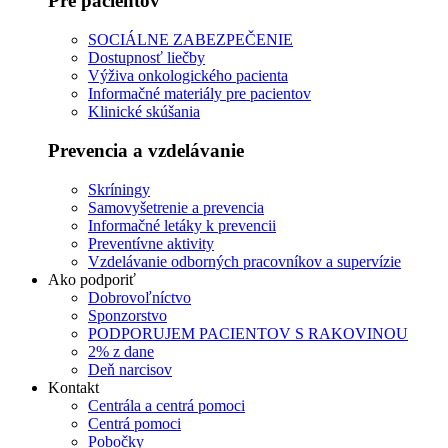
Pre pacientov
SOCIÁLNE ZABEZPEČENIE
Dostupnosť liečby
Výživa onkologického pacienta
Informačné materiály pre pacientov
Klinické skúšania
Prevencia a vzdelávanie
Skríningy
Samovyšetrenie a prevencia
Informačné letáky k prevencii
Preventívne aktivity
Vzdelávanie odborných pracovníkov a supervízie
Ako podporiť
Dobrovoľníctvo
Sponzorstvo
PODPORUJEM PACIENTOV S RAKOVINOU
2% z dane
Deň narcisov
Kontakt
Centrála a centrá pomoci
Centrá pomoci
Pobočky