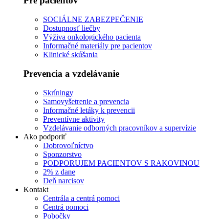
Pre pacientov
SOCIÁLNE ZABEZPEČENIE
Dostupnosť liečby
Výživa onkologického pacienta
Informačné materiály pre pacientov
Klinické skúšania
Prevencia a vzdelávanie
Skríningy
Samovyšetrenie a prevencia
Informačné letáky k prevencii
Preventívne aktivity
Vzdelávanie odborných pracovníkov a supervízie
Ako podporiť
Dobrovoľníctvo
Sponzorstvo
PODPORUJEM PACIENTOV S RAKOVINOU
2% z dane
Deň narcisov
Kontakt
Centrála a centrá pomoci
Centrá pomoci
Pobočky