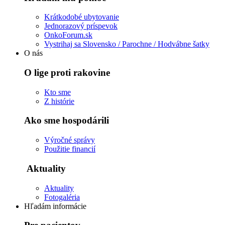
Krátkodobé ubytovanie
Jednorazový príspevok
OnkoForum.sk
Vystrihaj sa Slovensko / Parochne / Hodvábne šatky
O nás
O lige proti rakovine
Kto sme
Z histórie
Ako sme hospodárili
Výročné správy
Použitie financií
Aktuality
Aktuality
Fotogaléria
Hľadám informácie