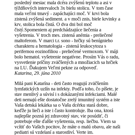
posledný mesiac mala dcéra zvýšenú teplotu a asi v
týždňových intervaloch 3x bielu stolicu. V tom čase
mala veľmi tmavý - zapáchajúci moč. V krvi bola
zistená zvýšená sediment. a v moči znis, biele krvinky a
krv, stolica bola čistá. O dva dni bol moč
čistý.Spomeniem aj predchádzajúce liečenia a
vyšetrenia. V troch mes. zistená anémia - preliečené
maltoferom. V marci t.r. sono - hrčky sú benígnieho
charakteru a hematologia - zistená leukocytoza s
perifernou eozinofiliou - preliečené vermoxom. V máji
bolo hematol. vyšetrenie negatívne. Prosím Vás o radu,
vysvetlenie príčiny zväčšených a množiacich sa hrčiek
na LU. Ďakujem Veľmi pekne za odpoveď.
Katarina, 29. júna 2010
Milá pani Katarína - deti často reagujú zväčšením
lymfatických uzlín na infekty. Podľa toho, čo píšete, je
stav menlivý a súvisí i s dokázanými infekciami. Malé
deti nemajú ešte dostatočne zrelý imunitný systém a iste
Vaša detská lekárka sa o Vašu dcérku stará dobre,
keďže ju lieči a iste i často kontroluje. Iba ona, ktorá
najlepšie pozná jej zdravotný stav, vie posúdiť, či
potrebuje ešte ďalšie vyšetrenia, resp. liečbu. Viem sa
vcítiť do Vašich pocitov, že máte o malú obavu, ale naši
pediatri sú vzdelaní a starostliví. Verte im.