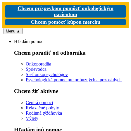
Chcem príspevkom pomôcť onkologickým
pacientom
Chcem pomôcť kúpou merchu
Menu
▲
Hľadám pomoc
Chcem poradiť od odborníka
Onkoporadňa
Sprievodca
Sieť onkopsychológov
Psychologická pomoc pre príbuzných a pozostalých
Chcem žiť aktívne
Centrá pomoci
Relaxačné pobyty
Rodinná týždňovka
Výlety
Hľadám inú pomoc