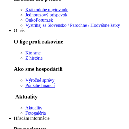
Krátkodobé ubytovanie
Jednorazový príspevok
OnkoForum.sk
Vystrihaj sa Slovensko / Parochne / Hodvábne šatky
O nás
O lige proti rakovine
Kto sme
Z histórie
Ako sme hospodárili
Výročné správy
Použitie financií
Aktuality
Aktuality
Fotogaléria
Hľadám informácie