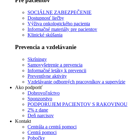
Pre pacientov
SOCIÁLNE ZABEZPEČENIE
Dostupnosť liečby
Výživa onkologického pacienta
Informačné materiály pre pacientov
Klinické skúšania
Prevencia a vzdelávanie
Skríningy
Samovyšetrenie a prevencia
Informačné letáky k prevencii
Preventívne aktivity
Vzdelávanie odborných pracovníkov a supervízie
Ako podporiť
Dobrovoľníctvo
Sponzorstvo
PODPORUJEM PACIENTOV S RAKOVINOU
2% z dane
Deň narcisov
Kontakt
Centrála a centrá pomoci
Centrá pomoci
Pobočky