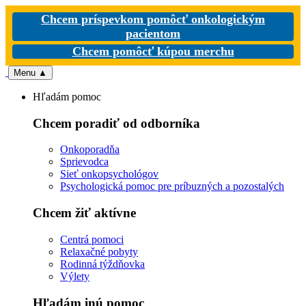
Chcem príspevkom pomôcť onkologickým
pacientom
Chcem pomôcť kúpou merchu
Menu
▲
Hľadám pomoc
Chcem poradiť od odborníka
Onkoporadňa
Sprievodca
Sieť onkopsychológov
Psychologická pomoc pre príbuzných a pozostalých
Chcem žiť aktívne
Centrá pomoci
Relaxačné pobyty
Rodinná týždňovka
Výlety
Hľadám inú pomoc