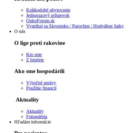
Krátkodobé ubytovanie
Jednorazový príspevok
OnkoForum.sk
Vystrihaj sa Slovensko / Parochne / Hodvábne šatky
O nás
O lige proti rakovine
Kto sme
Z histórie
Ako sme hospodárili
Výročné správy
Použitie financií
Aktuality
Aktuality
Fotogaléria
Hľadám informácie