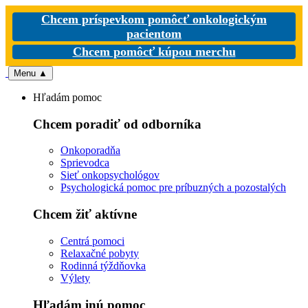
Chcem príspevkom pomôcť onkologickým
pacientom
Chcem pomôcť kúpou merchu
Menu
▲
Hľadám pomoc
Chcem poradiť od odborníka
Onkoporadňa
Sprievodca
Sieť onkopsychológov
Psychologická pomoc pre príbuzných a pozostalých
Chcem žiť aktívne
Centrá pomoci
Relaxačné pobyty
Rodinná týždňovka
Výlety
Hľadám inú pomoc