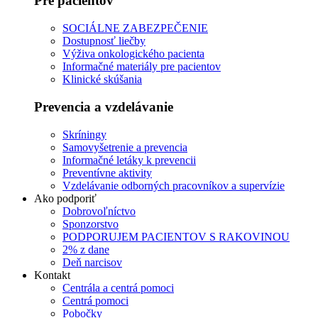
Pre pacientov
SOCIÁLNE ZABEZPEČENIE
Dostupnosť liečby
Výživa onkologického pacienta
Informačné materiály pre pacientov
Klinické skúšania
Prevencia a vzdelávanie
Skríningy
Samovyšetrenie a prevencia
Informačné letáky k prevencii
Preventívne aktivity
Vzdelávanie odborných pracovníkov a supervízie
Ako podporiť
Dobrovoľníctvo
Sponzorstvo
PODPORUJEM PACIENTOV S RAKOVINOU
2% z dane
Deň narcisov
Kontakt
Centrála a centrá pomoci
Centrá pomoci
Pobočky