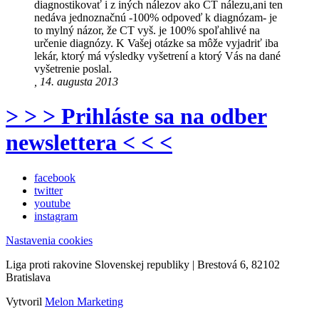
diagnostikovať i z iných nálezov ako CT nálezu,ani ten
nedáva jednoznačnú -100% odpoveď k diagnózam- je
to mylný názor, že CT vyš. je 100% spoľahlivé na
určenie diagnózy. K Vašej otázke sa môže vyjadriť iba
lekár, ktorý má výsledky vyšetrení a ktorý Vás na dané
vyšetrenie poslal.
, 14. augusta 2013
> > > Prihláste sa na odber
newslettera < < <
facebook
twitter
youtube
instagram
Nastavenia cookies
Liga proti rakovine Slovenskej republiky | Brestová 6, 82102
Bratislava
Vytvoril
Melon Marketing