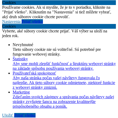
Cookies
Používame cookies. Ak si myslíte, že je to v poriadku, kliknite na
"Prijať všetko". Kliknutím na "Nastavenia" si tiež môžete vybrať,
aký druh súborov cookie chcete povoliť.
Nastavenia
Prijať všetko
Cookies
Vyberte, aké súbory cookie chcete prijať. Váš výber sa uloží na
jeden rok.
Nevyhnutné
Tieto súbory cookie nie sú voliteľné. Sú potrebné pre
fungovanie webovej stránky.
Štatistiky
Aby sme mohli zlepšiť funkčnosť a štruktúru webovej stránky
na základe spôsobu používania webovej stránky.
Používateľská spokojnosť
Aby naša stránka počas vašej návštevy fungovala čo
najlepšie. Ak tieto súbory cookie odmietnete, niektoré funkcie
z webovej stránky zmiznú.
Marketing
Zdieľaním svojich záujmov a správania počas návštevy našej
stránky zvyšujete šancu na zobrazenie kvalitnejšie
prispôsobeného obsahu a ponúk.
Uložiť
Prijať všetko