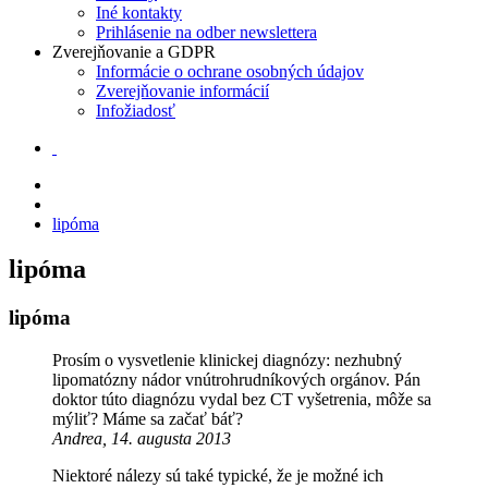
Iné kontakty
Prihlásenie na odber newslettera
Zverejňovanie a GDPR
Informácie o ochrane osobných údajov
Zverejňovanie informácií
Infožiadosť
lipóma
lipóma
lipóma
Prosím o vysvetlenie klinickej diagnózy: nezhubný
lipomatózny nádor vnútrohrudníkových orgánov. Pán
doktor túto diagnózu vydal bez CT vyšetrenia, môže sa
mýliť? Máme sa začať báť?
Andrea, 14. augusta 2013
Niektoré nálezy sú také typické, že je možné ich