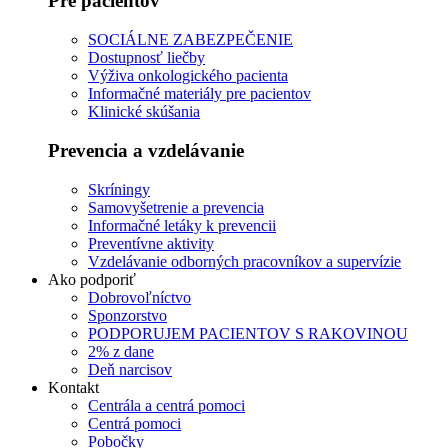
Pre pacientov
SOCIÁLNE ZABEZPEČENIE
Dostupnosť liečby
Výživa onkologického pacienta
Informačné materiály pre pacientov
Klinické skúšania
Prevencia a vzdelávanie
Skríningy
Samovyšetrenie a prevencia
Informačné letáky k prevencii
Preventívne aktivity
Vzdelávanie odborných pracovníkov a supervízie
Ako podporiť
Dobrovoľníctvo
Sponzorstvo
PODPORUJEM PACIENTOV S RAKOVINOU
2% z dane
Deň narcisov
Kontakt
Centrála a centrá pomoci
Centrá pomoci
Pobočky