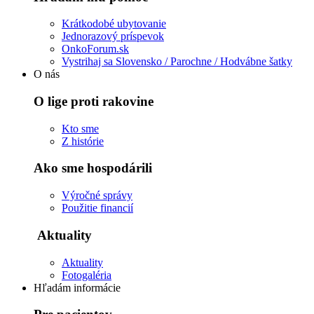
Krátkodobé ubytovanie
Jednorazový príspevok
OnkoForum.sk
Vystrihaj sa Slovensko / Parochne / Hodvábne šatky
O nás
O lige proti rakovine
Kto sme
Z histórie
Ako sme hospodárili
Výročné správy
Použitie financií
Aktuality
Aktuality
Fotogaléria
Hľadám informácie