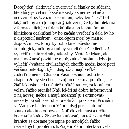
Dobrý deň, sledovať a overovať si články zo súčasnej
literatúry je veľmi ťažké niekedy až neriešiteľné a
neoveriteľné. Uvažujte so mnou, keby ten "liek" bol
taký účinný ako je popísaný tak verte, že by ho niektorá
z farmaceutických firiem kúpila a po laboratórnom a
klinickom odskúšaní by ho začala vyrábať a dala by ho
k dispozícií lekárom - onkológom ktorí by mali k
dispozícií liek, ktorý by bol takmer všestranne
onkologicky účinný a oni by vedeli úspešne liečiť až
vyliečiť niektoré druhy rakoviny. Verte že lekári, ak
majú možnosť pozitívne ovplyvniť chorobu , alebo ju
vyliečiť / vrátane civilizačných chorôb medzi ktoré patrí
väčšina onkologických diagnóz / majú veľké
zadosťučinenie. Chápem Vašu bezmocnosť a tiež
chápem že by ste chcela svojmu oteckovi pomôcť, ale
žiaľ lekárske veda má tiež určité hranice, za ktoré len
veľmi ťažko preniká.Naši lekári sú dobre informovaní
o najnovšej liečbe a majú možnosť ju i ordinovať/
niekedy po súhlase od zdravotných poisťovní.Priznám
sa Vám, že i ja by som Vám radšej poslala dobrú
správu ako túto odpoveď, žiaľ človek musí a určite i
bude veľa krát v živote kapitulovať, pretože za určitú
hranicu sa dostane postupne po mnohých ťažko
riešiteľných problémoch.Prajem Vám i oteckovi veľa