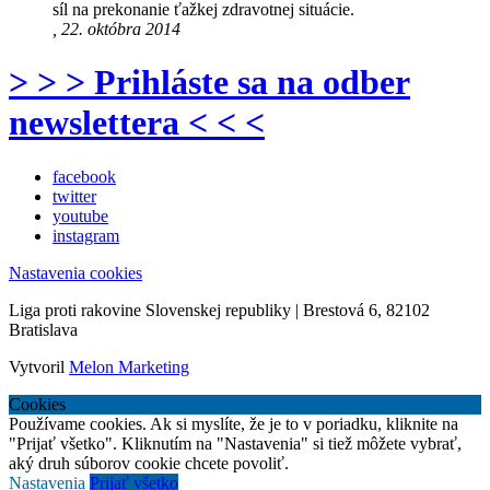
síl na prekonanie ťažkej zdravotnej situácie.
, 22. októbra 2014
> > > Prihláste sa na odber
newslettera < < <
facebook
twitter
youtube
instagram
Nastavenia cookies
Liga proti rakovine Slovenskej republiky | Brestová 6, 82102
Bratislava
Vytvoril
Melon Marketing
Cookies
Používame cookies. Ak si myslíte, že je to v poriadku, kliknite na
"Prijať všetko". Kliknutím na "Nastavenia" si tiež môžete vybrať,
aký druh súborov cookie chcete povoliť.
Nastavenia
Prijať všetko