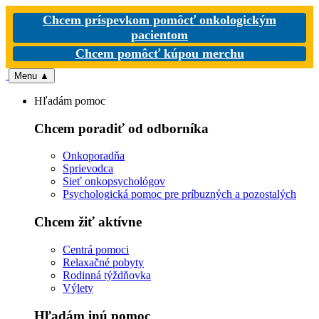
Chcem príspevkom pomôcť onkologickým
pacientom
Chcem pomôcť kúpou merchu
Menu
▲
Hľadám pomoc
Chcem poradiť od odborníka
Onkoporadňa
Sprievodca
Sieť onkopsychológov
Psychologická pomoc pre príbuzných a pozostalých
Chcem žiť aktívne
Centrá pomoci
Relaxačné pobyty
Rodinná týždňovka
Výlety
Hľadám inú pomoc