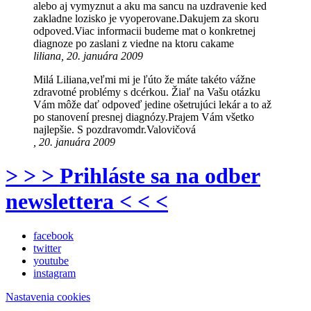
alebo aj vymyznut a aku ma sancu na uzdravenie ked
zakladne lozisko je vyoperovane.Dakujem za skoru
odpoved.Viac informacii budeme mat o konkretnej
diagnoze po zaslani z viedne na ktoru cakame
liliana, 20. januára 2009
Milá Liliana,veľmi mi je ľúto že máte takéto vážne
zdravotné problémy s dcérkou. Žiaľ na Vašu otázku
Vám môže dať odpoveď jedine ošetrujúci lekár a to až
po stanovení presnej diagnózy.Prajem Vám všetko
najlepšie. S pozdravomdr.Valovičová
, 20. januára 2009
> > > Prihláste sa na odber
newslettera < < <
facebook
twitter
youtube
instagram
Nastavenia cookies