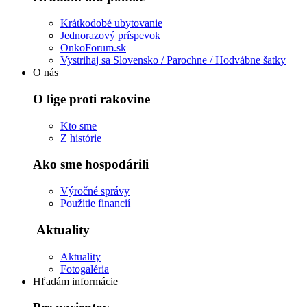
Krátkodobé ubytovanie
Jednorazový príspevok
OnkoForum.sk
Vystrihaj sa Slovensko / Parochne / Hodvábne šatky
O nás
O lige proti rakovine
Kto sme
Z histórie
Ako sme hospodárili
Výročné správy
Použitie financií
Aktuality
Aktuality
Fotogaléria
Hľadám informácie