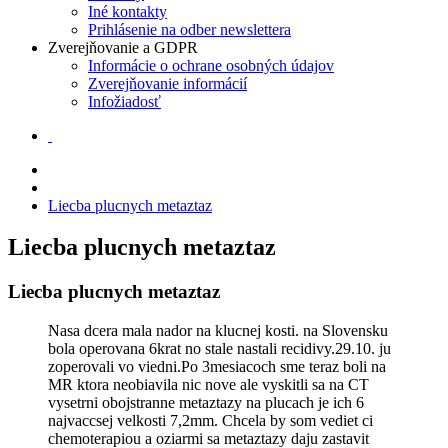
Iné kontakty
Prihlásenie na odber newslettera
Zverejňovanie a GDPR
Informácie o ochrane osobných údajov
Zverejňovanie informácií
Infožiadosť
Liecba plucnych metaztaz
Liecba plucnych metaztaz
Liecba plucnych metaztaz
Nasa dcera mala nador na klucnej kosti. na Slovensku
bola operovana 6krat no stale nastali recidivy.29.10. ju
zoperovali vo viedni.Po 3mesiacoch sme teraz boli na
MR ktora neobiavila nic nove ale vyskitli sa na CT
vysetrni obojstranne metaztazy na plucach je ich 6
najvaccsej velkosti 7,2mm. Chcela by som vediet ci
chemoterapiou a oziarmi sa metaztazy daju zastavit