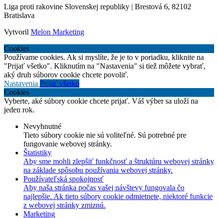
Liga proti rakovine Slovenskej republiky | Brestová 6, 82102
Bratislava
Vytvoril
Melon Marketing
Cookies
Používame cookies. Ak si myslíte, že je to v poriadku, kliknite na
"Prijať všetko". Kliknutím na "Nastavenia" si tiež môžete vybrať,
aký druh súborov cookie chcete povoliť.
Nastavenia
Prijať všetko
Cookies
Vyberte, aké súbory cookie chcete prijať. Váš výber sa uloží na
jeden rok.
Nevyhnutné
Tieto súbory cookie nie sú voliteľné. Sú potrebné pre
fungovanie webovej stránky.
Štatistiky
Aby sme mohli zlepšiť funkčnosť a štruktúru webovej stránky
na základe spôsobu používania webovej stránky.
Používateľská spokojnosť
Aby naša stránka počas vašej návštevy fungovala čo
najlepšie. Ak tieto súbory cookie odmietnete, niektoré funkcie
z webovej stránky zmiznú.
Marketing