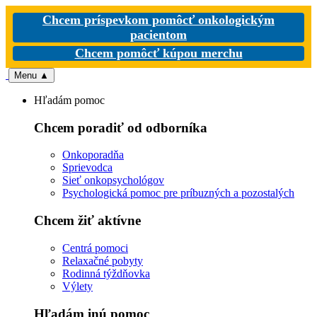
Chcem príspevkom pomôcť onkologickým
pacientom
Chcem pomôcť kúpou merchu
Menu
▲
Hľadám pomoc
Chcem poradiť od odborníka
Onkoporadňa
Sprievodca
Sieť onkopsychológov
Psychologická pomoc pre príbuzných a pozostalých
Chcem žiť aktívne
Centrá pomoci
Relaxačné pobyty
Rodinná týždňovka
Výlety
Hľadám inú pomoc