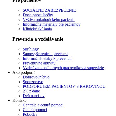
Pre pacientov
SOCIÁLNE ZABEZPEČENIE
Dostupnosť liečby
Výživa onkologického pacienta
Informačné materiály pre pacientov
Klinické skúšania
Prevencia a vzdelávanie
Skríningy
Samovyšetrenie a prevencia
Informačné letáky k prevencii
Preventívne aktivity
Vzdelávanie odborných pracovníkov a supervízie
Ako podporiť
Dobrovoľníctvo
Sponzorstvo
PODPORUJEM PACIENTOV S RAKOVINOU
2% z dane
Deň narcisov
Kontakt
Centrála a centrá pomoci
Centrá pomoci
Pobočky