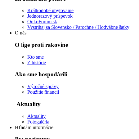
Krátkodobé ubytovanie
Jednorazový príspevok
OnkoForum.sk
Vystrihaj sa Slovensko / Parochne / Hodvábne šatky
O nás
O lige proti rakovine
Kto sme
Z histórie
Ako sme hospodárili
Výročné správy
Použitie financií
Aktuality
Aktuality
Fotogaléria
Hľadám informácie