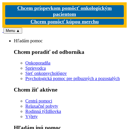
Chcem príspevkom pomôcť onkologickým
pacientom
Chcem pomôcť kúpou merchu
Menu
▲
Hľadám pomoc
Chcem poradiť od odborníka
Onkoporadňa
Sprievodca
Sieť onkopsychológov
Psychologická pomoc pre príbuzných a pozostalých
Chcem žiť aktívne
Centrá pomoci
Relaxačné pobyty
Rodinná týždňovka
Výlety
Hľadám inú pomoc