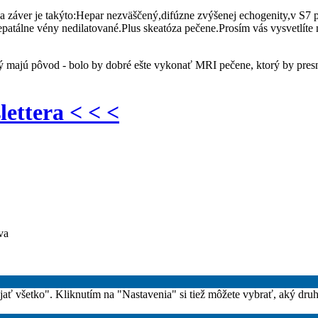
a záver je takýto:Hepar nezväščený,difúzne zvýšenej echogenity,v S7
epatálne vény nedilatované.Plus skeatóza pečene.Prosím vás vysvetlíte
ý majú pôvod - bolo by dobré ešte vykonať MRI pečene, ktorý by presn
lettera < < <
va
rijať všetko". Kliknutím na "Nastavenia" si tiež môžete vybrať, aký dru