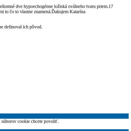
 prítomné dve hypoechogénne ložiská oválneho tvaru priem.17
 mi to čo to vlastne znamená.Ďakujem Katarína
e definoval ich pôvod.
h súborov cookie chcete povoliť.