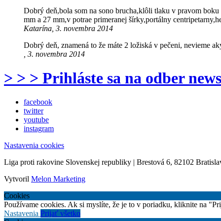
Dobrý deň,bola som na sono brucha,klôli tlaku v pravom boku 
mm a 27 mm,v potrae primeranej šírky,portálny centripetarny,h
Katarína, 3. novembra 2014
Dobrý deň, znamená to že máte 2 ložiská v pečeni, nevieme ak
, 3. novembra 2014
> > > Prihláste sa na odber news
facebook
twitter
youtube
instagram
Nastavenia cookies
Liga proti rakovine Slovenskej republiky | Brestová 6, 82102 Bratisla
Vytvoril
Melon Marketing
Cookies
Používame cookies. Ak si myslíte, že je to v poriadku, kliknite na "P
Nastavenia
Prijať všetko