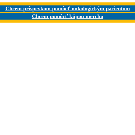
Chcem príspevkom pomôcť onkologickým pacientom
Chcem pomôcť kúpou merchu