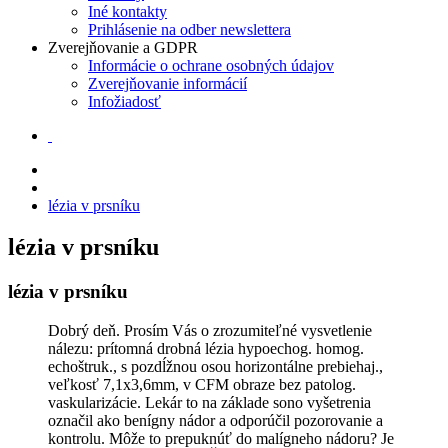
Iné kontakty
Prihlásenie na odber newslettera
Zverejňovanie a GDPR
Informácie o ochrane osobných údajov
Zverejňovanie informácií
Infožiadosť
lézia v prsníku
lézia v prsníku
lézia v prsníku
Dobrý deň. Prosím Vás o zrozumiteľné vysvetlenie
nálezu: prítomná drobná lézia hypoechog. homog.
echoštruk., s pozdĺžnou osou horizontálne prebiehaj.,
veľkosť 7,1x3,6mm, v CFM obraze bez patolog.
vaskularizácie. Lekár to na základe sono vyšetrenia
označil ako benígny nádor a odporúčil pozorovanie a
kontrolu. Môže to prepuknúť do malígneho nádoru? Je