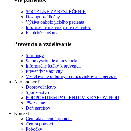
Pre pacientov
SOCIÁLNE ZABEZPEČENIE
Dostupnosť liečby
Výživa onkologického pacienta
Informačné materiály pre pacientov
Klinické skúšania
Prevencia a vzdelávanie
Skríningy
Samovyšetrenie a prevencia
Informačné letáky k prevencii
Preventívne aktivity
Vzdelávanie odborných pracovníkov a supervízie
Ako podporiť
Dobrovoľníctvo
Sponzorstvo
PODPORUJEM PACIENTOV S RAKOVINOU
2% z dane
Deň narcisov
Kontakt
Centrála a centrá pomoci
Centrá pomoci
Pobočky