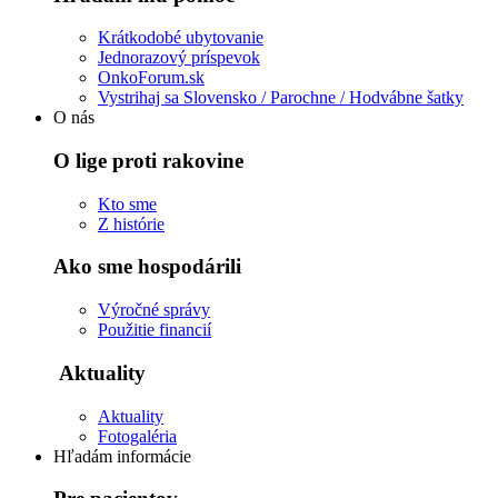
Krátkodobé ubytovanie
Jednorazový príspevok
OnkoForum.sk
Vystrihaj sa Slovensko / Parochne / Hodvábne šatky
O nás
O lige proti rakovine
Kto sme
Z histórie
Ako sme hospodárili
Výročné správy
Použitie financií
Aktuality
Aktuality
Fotogaléria
Hľadám informácie