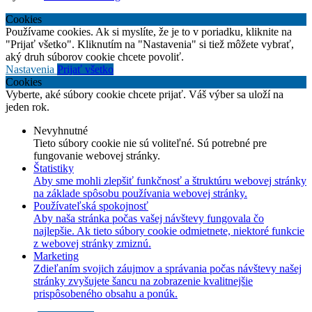
Cookies
Používame cookies. Ak si myslíte, že je to v poriadku, kliknite na
"Prijať všetko". Kliknutím na "Nastavenia" si tiež môžete vybrať,
aký druh súborov cookie chcete povoliť.
Nastavenia
Prijať všetko
Cookies
Vyberte, aké súbory cookie chcete prijať. Váš výber sa uloží na
jeden rok.
Nevyhnutné
Tieto súbory cookie nie sú voliteľné. Sú potrebné pre
fungovanie webovej stránky.
Štatistiky
Aby sme mohli zlepšiť funkčnosť a štruktúru webovej stránky
na základe spôsobu používania webovej stránky.
Používateľská spokojnosť
Aby naša stránka počas vašej návštevy fungovala čo
najlepšie. Ak tieto súbory cookie odmietnete, niektoré funkcie
z webovej stránky zmiznú.
Marketing
Zdieľaním svojich záujmov a správania počas návštevy našej
stránky zvyšujete šancu na zobrazenie kvalitnejšie
prispôsobeného obsahu a ponúk.