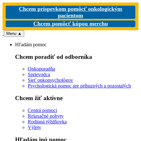
Chcem príspevkom pomôcť onkologickým
pacientom
Chcem pomôcť kúpou merchu
Menu
▲
Hľadám pomoc
Chcem poradiť od odborníka
Onkoporadňa
Sprievodca
Sieť onkopsychológov
Psychologická pomoc pre príbuzných a pozostalých
Chcem žiť aktívne
Centrá pomoci
Relaxačné pobyty
Rodinná týždňovka
Výlety
Hľadám inú pomoc