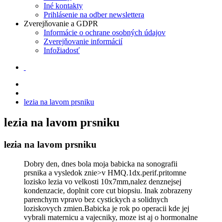
Iné kontakty
Prihlásenie na odber newslettera
Zverejňovanie a GDPR
Informácie o ochrane osobných údajov
Zverejňovanie informácií
Infožiadosť
lezia na lavom prsniku
lezia na lavom prsniku
lezia na lavom prsniku
Dobry den, dnes bola moja babicka na sonografii
prsnika a vysledok znie>v HMQ.1dx.perif.pritomne
lozisko lezia vo velkosti 10x7mm,nalez denznejsej
kondenzacie, doplnit core cut biopsiu. Inak zobrazeny
parenchym vpravo bez cystickych a solidnych
loziskovych zmien.Babicka je rok po operacii kde jej
vybrali maternicu a vajecniky, moze ist aj o hormonalne