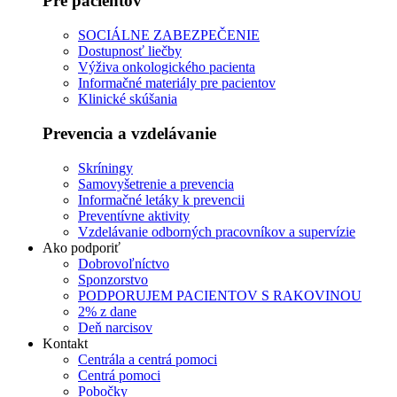
Pre pacientov
SOCIÁLNE ZABEZPEČENIE
Dostupnosť liečby
Výživa onkologického pacienta
Informačné materiály pre pacientov
Klinické skúšania
Prevencia a vzdelávanie
Skríningy
Samovyšetrenie a prevencia
Informačné letáky k prevencii
Preventívne aktivity
Vzdelávanie odborných pracovníkov a supervízie
Ako podporiť
Dobrovoľníctvo
Sponzorstvo
PODPORUJEM PACIENTOV S RAKOVINOU
2% z dane
Deň narcisov
Kontakt
Centrála a centrá pomoci
Centrá pomoci
Pobočky