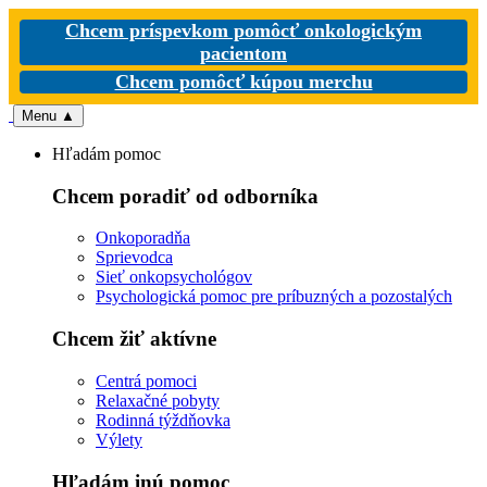
Chcem príspevkom pomôcť onkologickým
pacientom
Chcem pomôcť kúpou merchu
Menu
▲
Hľadám pomoc
Chcem poradiť od odborníka
Onkoporadňa
Sprievodca
Sieť onkopsychológov
Psychologická pomoc pre príbuzných a pozostalých
Chcem žiť aktívne
Centrá pomoci
Relaxačné pobyty
Rodinná týždňovka
Výlety
Hľadám inú pomoc