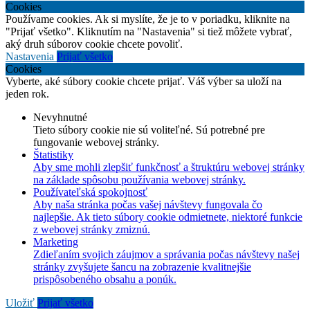
Cookies
Používame cookies. Ak si myslíte, že je to v poriadku, kliknite na
"Prijať všetko". Kliknutím na "Nastavenia" si tiež môžete vybrať,
aký druh súborov cookie chcete povoliť.
Nastavenia
Prijať všetko
Cookies
Vyberte, aké súbory cookie chcete prijať. Váš výber sa uloží na
jeden rok.
Nevyhnutné
Tieto súbory cookie nie sú voliteľné. Sú potrebné pre
fungovanie webovej stránky.
Štatistiky
Aby sme mohli zlepšiť funkčnosť a štruktúru webovej stránky
na základe spôsobu používania webovej stránky.
Používateľská spokojnosť
Aby naša stránka počas vašej návštevy fungovala čo
najlepšie. Ak tieto súbory cookie odmietnete, niektoré funkcie
z webovej stránky zmiznú.
Marketing
Zdieľaním svojich záujmov a správania počas návštevy našej
stránky zvyšujete šancu na zobrazenie kvalitnejšie
prispôsobeného obsahu a ponúk.
Uložiť
Prijať všetko