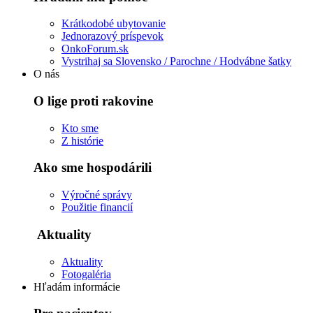
Krátkodobé ubytovanie
Jednorazový príspevok
OnkoForum.sk
Vystrihaj sa Slovensko / Parochne / Hodvábne šatky
O nás
O lige proti rakovine
Kto sme
Z histórie
Ako sme hospodárili
Výročné správy
Použitie financií
Aktuality
Aktuality
Fotogaléria
Hľadám informácie