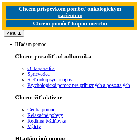
Chcem príspevkom pomôcť onkologickým
pacientom
Chcem pomôcť kúpou merchu
Menu
▲
Hľadám pomoc
Chcem poradiť od odborníka
Onkoporadňa
Sprievodca
Sieť onkopsychológov
Psychologická pomoc pre príbuzných a pozostalých
Chcem žiť aktívne
Centrá pomoci
Relaxačné pobyty
Rodinná týždňovka
Výlety
Hľadám inú pomoc