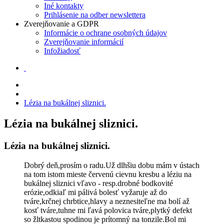
Iné kontakty
Prihlásenie na odber newslettera
Zverejňovanie a GDPR
Informácie o ochrane osobných údajov
Zverejňovanie informácií
Infožiadosť
Lézia na bukálnej sliznici.
Lézia na bukálnej sliznici.
Lézia na bukálnej sliznici.
Dobrý deň,prosím o radu.Už dlhšiu dobu mám v ústach
na tom istom mieste červenú cievnu kresbu a léziu na
bukálnej sliznici vľavo - resp.drobné bodkovité
erózie,odkiaľ mi pálivá bolesť vyžaruje až do
tváre,krčnej chrbtice,hlavy a neznesiteľne ma bolí až
kosť tváre,tuhne mi ľavá polovica tváre,plytký defekt
so žltkastou spodinou je prítomný na tonzile.Bol mi