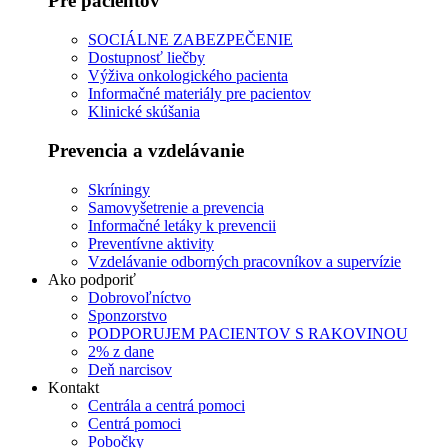
Pre pacientov
SOCIÁLNE ZABEZPEČENIE
Dostupnosť liečby
Výživa onkologického pacienta
Informačné materiály pre pacientov
Klinické skúšania
Prevencia a vzdelávanie
Skríningy
Samovyšetrenie a prevencia
Informačné letáky k prevencii
Preventívne aktivity
Vzdelávanie odborných pracovníkov a supervízie
Ako podporiť
Dobrovoľníctvo
Sponzorstvo
PODPORUJEM PACIENTOV S RAKOVINOU
2% z dane
Deň narcisov
Kontakt
Centrála a centrá pomoci
Centrá pomoci
Pobočky