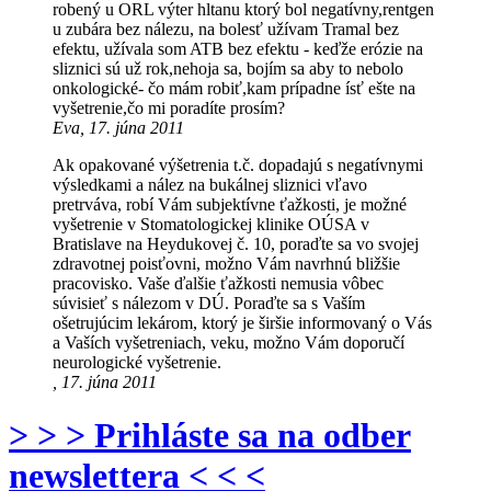
robený u ORL výter hltanu ktorý bol negatívny,rentgen
u zubára bez nálezu, na bolesť užívam Tramal bez
efektu, užívala som ATB bez efektu - keďže erózie na
sliznici sú už rok,nehoja sa, bojím sa aby to nebolo
onkologické- čo mám robiť,kam prípadne ísť ešte na
vyšetrenie,čo mi poradíte prosím?
Eva, 17. júna 2011
Ak opakované výšetrenia t.č. dopadajú s negatívnymi
výsledkami a nález na bukálnej sliznici vľavo
pretrváva, robí Vám subjektívne ťažkosti, je možné
vyšetrenie v Stomatologickej klinike OÚSA v
Bratislave na Heydukovej č. 10, poraďte sa vo svojej
zdravotnej poisťovni, možno Vám navrhnú bližšie
pracovisko. Vaše ďalšie ťažkosti nemusia vôbec
súvisieť s nálezom v DÚ. Poraďte sa s Vaším
ošetrujúcim lekárom, ktorý je širšie informovaný o Vás
a Vaších vyšetreniach, veku, možno Vám doporučí
neurologické vyšetrenie.
, 17. júna 2011
> > > Prihláste sa na odber
newslettera < < <