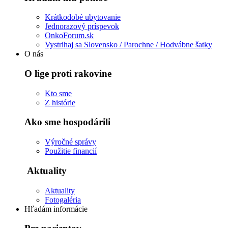
Krátkodobé ubytovanie
Jednorazový príspevok
OnkoForum.sk
Vystrihaj sa Slovensko / Parochne / Hodvábne šatky
O nás
O lige proti rakovine
Kto sme
Z histórie
Ako sme hospodárili
Výročné správy
Použitie financií
Aktuality
Aktuality
Fotogaléria
Hľadám informácie