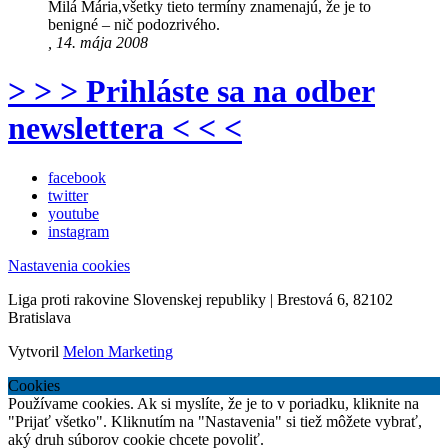
Milá Mária,všetky tieto termíny znamenajú, že je to
benigné – nič podozrivého.
, 14. mája 2008
> > > Prihláste sa na odber
newslettera < < <
facebook
twitter
youtube
instagram
Nastavenia cookies
Liga proti rakovine Slovenskej republiky | Brestová 6, 82102
Bratislava
Vytvoril
Melon Marketing
Cookies
Používame cookies. Ak si myslíte, že je to v poriadku, kliknite na
"Prijať všetko". Kliknutím na "Nastavenia" si tiež môžete vybrať,
aký druh súborov cookie chcete povoliť.