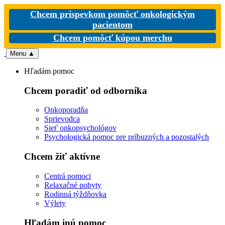
Chcem príspevkom pomôcť onkologickým
pacientom
Chcem pomôcť kúpou merchu
Menu
▲
Hľadám pomoc
Chcem poradiť od odborníka
Onkoporadňa
Sprievodca
Sieť onkopsychológov
Psychologická pomoc pre príbuzných a pozostalých
Chcem žiť aktívne
Centrá pomoci
Relaxačné pobyty
Rodinná týždňovka
Výlety
Hľadám inú pomoc