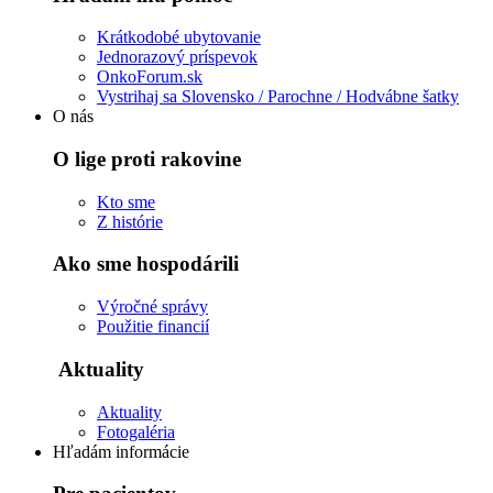
Krátkodobé ubytovanie
Jednorazový príspevok
OnkoForum.sk
Vystrihaj sa Slovensko / Parochne / Hodvábne šatky
O nás
O lige proti rakovine
Kto sme
Z histórie
Ako sme hospodárili
Výročné správy
Použitie financií
Aktuality
Aktuality
Fotogaléria
Hľadám informácie