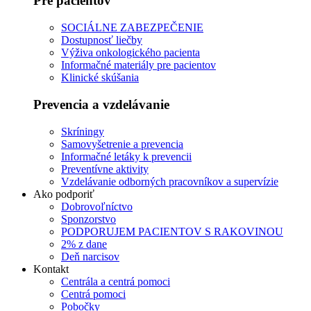
Pre pacientov
SOCIÁLNE ZABEZPEČENIE
Dostupnosť liečby
Výživa onkologického pacienta
Informačné materiály pre pacientov
Klinické skúšania
Prevencia a vzdelávanie
Skríningy
Samovyšetrenie a prevencia
Informačné letáky k prevencii
Preventívne aktivity
Vzdelávanie odborných pracovníkov a supervízie
Ako podporiť
Dobrovoľníctvo
Sponzorstvo
PODPORUJEM PACIENTOV S RAKOVINOU
2% z dane
Deň narcisov
Kontakt
Centrála a centrá pomoci
Centrá pomoci
Pobočky