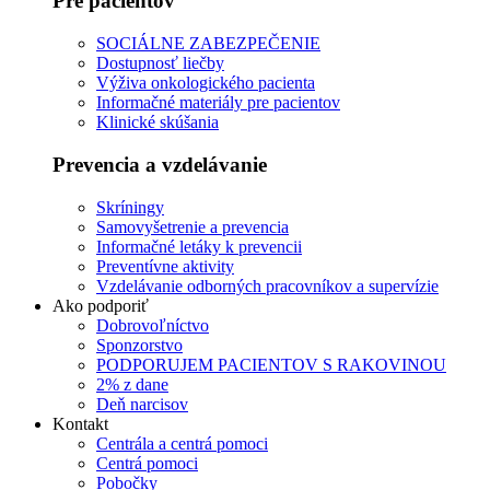
Pre pacientov
Používateľská
SOCIÁLNE ZABEZPEČENIE
spokojnosť
Dostupnosť liečby
Aby naša
Výživa onkologického pacienta
stránka počas
Informačné materiály pre pacientov
vašej návštevy
Klinické skúšania
fungovala čo
najlepšie. Ak
Prevencia a vzdelávanie
tieto súbory
cookie
Skríningy
odmietnete,
Samovyšetrenie a prevencia
niektoré
Informačné letáky k prevencii
funkcie z
Preventívne aktivity
webovej
Vzdelávanie odborných pracovníkov a supervízie
stránky zmiznú.
Ako podporiť
Dobrovoľníctvo
Sponzorstvo
Marketing
PODPORUJEM PACIENTOV S RAKOVINOU
Zdieľaním
2% z dane
svojich
Deň narcisov
záujmov a
Kontakt
správania
Centrála a centrá pomoci
počas návštevy
Centrá pomoci
našej stránky
Pobočky