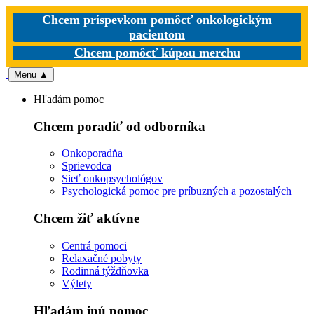
Chcem príspevkom pomôcť onkologickým
pacientom
Chcem pomôcť kúpou merchu
Menu
▲
Hľadám pomoc
Chcem poradiť od odborníka
Onkoporadňa
Sprievodca
Sieť onkopsychológov
Psychologická pomoc pre príbuzných a pozostalých
Chcem žiť aktívne
Centrá pomoci
Relaxačné pobyty
Rodinná týždňovka
Výlety
Hľadám inú pomoc
Nevyhnutné