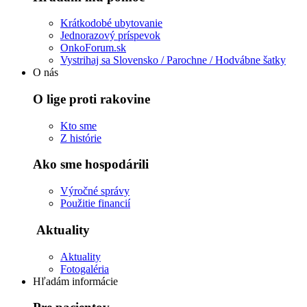
Tieto súbory
Krátkodobé ubytovanie
cookie nie sú
Jednorazový príspevok
voliteľné. Sú
OnkoForum.sk
potrebné pre
Vystrihaj sa Slovensko / Parochne / Hodvábne šatky
fungovanie
O nás
webovej
stránky.
O lige proti rakovine
Kto sme
Štatistiky
Z histórie
Aby sme
mohli
Ako sme hospodárili
zlepšiť
funkčnosť
Výročné správy
a štruktúru
Použitie financií
webovej
stránky na
Aktuality
základe
spôsobu
používania
Aktuality
webovej
Fotogaléria
stránky.
Hľadám informácie