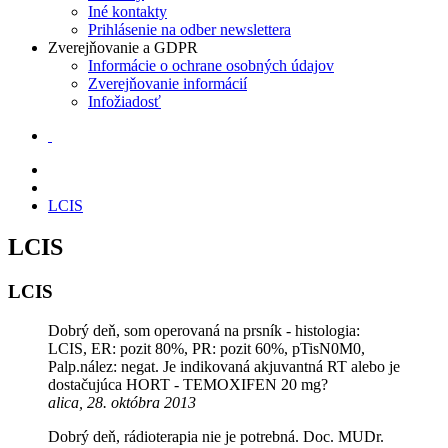
zvyšujete šancu
Iné kontakty
na zobrazenie
Prihlásenie na odber newslettera
kvalitnejšie
Zverejňovanie a GDPR
prispôsobeného
Informácie o ochrane osobných údajov
obsahu a
Zverejňovanie informácií
ponúk.
Infožiadosť
LCIS
LCIS
LCIS
Dobrý deň, som operovaná na prsník - histologia:
LCIS, ER: pozit 80%, PR: pozit 60%, pTisN0M0,
Palp.nález: negat. Je indikovaná akjuvantná RT alebo je
dostačujúca HORT - TEMOXIFEN 20 mg?
alica, 28. októbra 2013
Dobrý deň, rádioterapia nie je potrebná. Doc. MUDr.