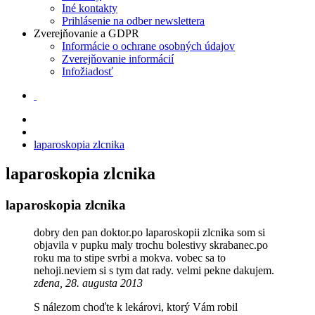
Iné kontakty
Prihlásenie na odber newslettera
Zverejňovanie a GDPR
Informácie o ochrane osobných údajov
Zverejňovanie informácií
Infožiadosť
laparoskopia zlcnika
laparoskopia zlcnika
laparoskopia zlcnika
dobry den pan doktor.po laparoskopii zlcnika som si
objavila v pupku maly trochu bolestivy skrabanec.po
roku ma to stipe svrbi a mokva. vobec sa to
nehoji.neviem si s tym dat rady. velmi pekne dakujem.
zdena, 28. augusta 2013
S nálezom choďte k lekárovi, ktorý Vám robil