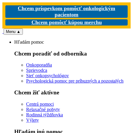
Chcem príspevkom pomôcť onkologickým
pacientom
Chcem pomôcť kúpou merchu
Menu
▲
Hľadám pomoc
Chcem poradiť od odborníka
Onkoporadňa
Sprievodca
Sieť onkopsychológov
Psychologická pomoc pre príbuzných a pozostalých
Chcem žiť aktívne
Centrá pomoci
Relaxačné pobyty
Rodinná týždňovka
Výlety
Hľadám inú pomoc