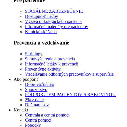
Pre pacientov
SOCIÁLNE ZABEZPEČENIE
Dostupnosť liečby
Výživa onkologického pacienta
Informačné materiály pre pacientov
Klinické skúšania
Prevencia a vzdelávanie
Skríningy
Samovyšetrenie a prevencia
Informačné letáky k prevencii
Preventívne aktivity
Vzdelávanie odborných pracovníkov a supervízie
Ako podporiť
Dobrovoľníctvo
Sponzorstvo
PODPORUJEM PACIENTOV S RAKOVINOU
2% z dane
Deň narcisov
Kontakt
Centrála a centrá pomoci
Centrá pomoci
Pobočky