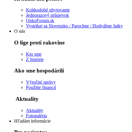
Krátkodobé ubytovanie
Jednorazový príspevok
OnkoForum.sk
Vystrihaj sa Slovensko / Parochne / Hodvábne šatky
O nás
O lige proti rakovine
Kto sme
Z histórie
Ako sme hospodárili
Výročné správy
Použitie financií
Aktuality
Aktuality
Fotogaléria
Hľadám informácie