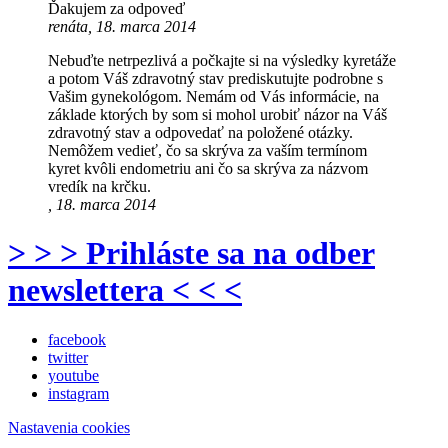
Ďakujem za odpoveď
renáta, 18. marca 2014
Nebuďte netrpezlivá a počkajte si na výsledky kyretáže
a potom Váš zdravotný stav prediskutujte podrobne s
Vašim gynekológom. Nemám od Vás informácie, na
základe ktorých by som si mohol urobiť názor na Váš
zdravotný stav a odpovedať na položené otázky.
Nemôžem vedieť, čo sa skrýva za vaším termínom
kyret kvôli endometriu ani čo sa skrýva za názvom
vredík na krčku.
, 18. marca 2014
> > > Prihláste sa na odber
newslettera < < <
facebook
twitter
youtube
instagram
Nastavenia cookies