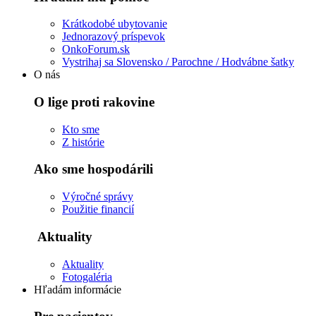
Krátkodobé ubytovanie
Jednorazový príspevok
OnkoForum.sk
Vystrihaj sa Slovensko / Parochne / Hodvábne šatky
O nás
O lige proti rakovine
Kto sme
Z histórie
Ako sme hospodárili
Výročné správy
Použitie financií
Aktuality
Aktuality
Fotogaléria
Hľadám informácie