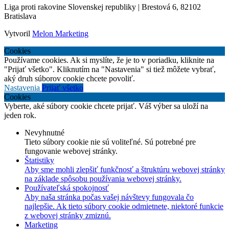
Liga proti rakovine Slovenskej republiky | Brestová 6, 82102
Bratislava
Vytvoril
Melon Marketing
Cookies
Používame cookies. Ak si myslíte, že je to v poriadku, kliknite na
"Prijať všetko". Kliknutím na "Nastavenia" si tiež môžete vybrať,
aký druh súborov cookie chcete povoliť.
Nastavenia
Prijať všetko
Cookies
Vyberte, aké súbory cookie chcete prijať. Váš výber sa uloží na
jeden rok.
Nevyhnutné
Tieto súbory cookie nie sú voliteľné. Sú potrebné pre
fungovanie webovej stránky.
Štatistiky
Aby sme mohli zlepšiť funkčnosť a štruktúru webovej stránky
na základe spôsobu používania webovej stránky.
Používateľská spokojnosť
Aby naša stránka počas vašej návštevy fungovala čo
najlepšie. Ak tieto súbory cookie odmietnete, niektoré funkcie
z webovej stránky zmiznú.
Marketing