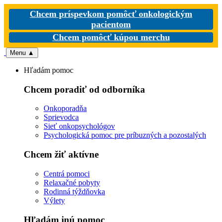
Chcem príspevkom pomôcť onkologickým
pacientom
Chcem pomôcť kúpou merchu
Menu
▲
Hľadám pomoc
Chcem poradiť od odborníka
Onkoporadňa
Sprievodca
Sieť onkopsychológov
Psychologická pomoc pre príbuzných a pozostalých
Chcem žiť aktívne
Centrá pomoci
Relaxačné pobyty
Rodinná týždňovka
Výlety
Hľadám inú pomoc