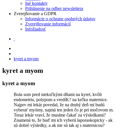
Iné kontakty
Prihlásenie na odber newslettera
Zverejňovanie a GDPR
Informácie o ochrane osobných údajov
Zverejňovanie informácií
Infožiadosť
kyret a myom
kyret a myom
kyret a myom
Bola som pred niekoľkými dňami na kyret, kvôli
endometriu, polypom a vredíK? na krčku maternice.
Najprv mi lekár povedal, že na druhý deň mi budú
vyberať myómy, najmä ten jeden čo je pri močovom m.
Teraz lekár vraví, že musíme čakať za výsledkami?
Znamená to, že buď mi ich vyberú laporaskopicky - ak
sú dobré výsledky, a ak nie sú tak aj s maternicou?