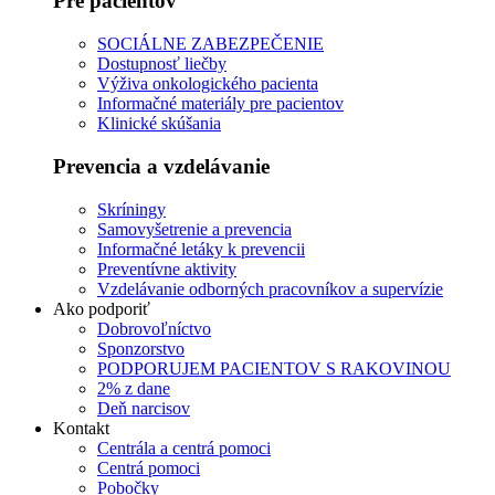
Pre pacientov
SOCIÁLNE ZABEZPEČENIE
Dostupnosť liečby
Výživa onkologického pacienta
Informačné materiály pre pacientov
Klinické skúšania
Prevencia a vzdelávanie
Skríningy
Samovyšetrenie a prevencia
Informačné letáky k prevencii
Preventívne aktivity
Vzdelávanie odborných pracovníkov a supervízie
Ako podporiť
Dobrovoľníctvo
Sponzorstvo
PODPORUJEM PACIENTOV S RAKOVINOU
2% z dane
Deň narcisov
Kontakt
Centrála a centrá pomoci
Centrá pomoci
Pobočky