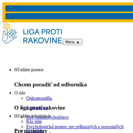
Menu
▲
Hľadám pomoc
Chcem poradiť od odborníka
O nás
Onkoporadňa
O lige proti rakovine
Sprievodca
Hľadám informácie
Sieť onkopsychológov
Kto sme
Psychologická pomoc pre príbuzných a pozostalých
Pre pacientov
Z histórie