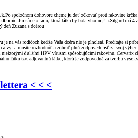
yk.Po spoločnom dohovore cheme ju dať očkovať proti rakovine krčka 
odborníci.Prosíme o radu, ktorá látka by bola vhodnejšia.Silgard má 4 
ný deň Zuzana s dcérou
e na vás rodičoch keďže Vaša dcéra nie je plnoletá. Prečítajte si príb
a vy sa musíte rozhodnúť a zobrať plnú zodpovednosť za svoj výber. M
 niektorými ďaľšími HPV vírusmi spôsobujúcimi rakovinu. Cervarix ch
nu látku tzv. adjuvantnú látku, ktorá je zodpovedná za tvorbu vysokýc
lettera < < <
va