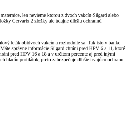
maternice, len nevieme ktorou z dvoch vakcín-Silgard alebo
zložky Cervarix 2 zložky ale údajne dlhšiu ochrannú
alový leták obidvoch vakcín a rozhodnite sa. Tak isto v banke
áte správne informácie Silgard chráni pred HPV 6 a 11, ktoré
ráni pred HPV 16 a 18 a v určitom percente aj pred inými
h hladín protilátok, preto zabezpečuje dlhšie trvajúcu ochranu