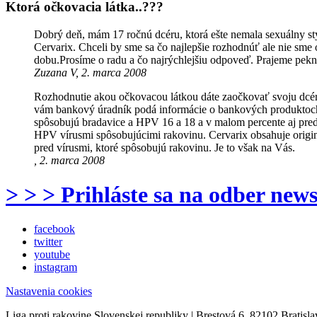
Ktorá očkovacia látka..???
Dobrý deň, mám 17 ročnú dcéru, ktorá ešte nemala sexuálny st
Cervarix. Chceli by sme sa čo najlepšie rozhodnúť ale nie sme 
dobu.Prosíme o radu a čo najrýchlejšiu odpoveď. Prajeme pek
Zuzana V, 2. marca 2008
Rozhodnutie akou očkovacou látkou dáte zaočkovať svoju dcéru j
vám bankový úradník podá informácie o bankových produktoch 
spôsobujú bradavice a HPV 16 a 18 a v malom percente aj pred
HPV vírusmi spôsobujúcimi rakovinu. Cervarix obsahuje originál
pred vírusmi, ktoré spôsobujú rakovinu. Je to však na Vás.
, 2. marca 2008
> > > Prihláste sa na odber news
facebook
twitter
youtube
instagram
Nastavenia cookies
Liga proti rakovine Slovenskej republiky | Brestová 6, 82102 Bratisla