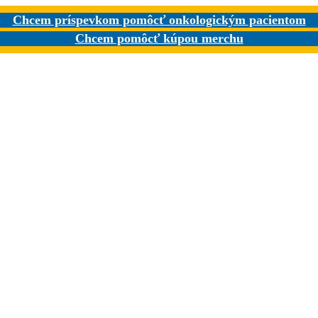
Chcem príspevkom pomôcť onkologickým pacientom
Chcem pomôcť kúpou merchu