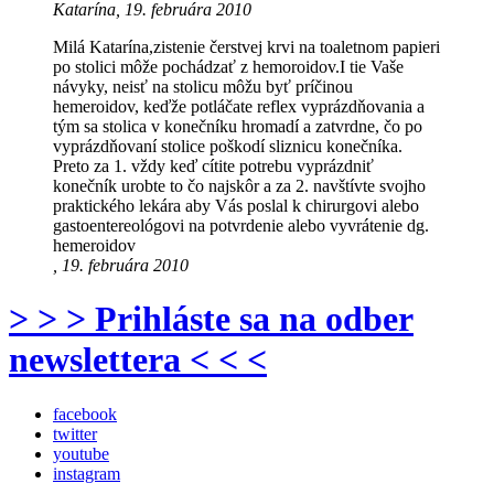
Katarína, 19. februára 2010
Milá Katarína,zistenie čerstvej krvi na toaletnom papieri
po stolici môže pochádzať z hemoroidov.I tie Vaše
návyky, neisť na stolicu môžu byť príčinou
hemeroidov, keďže potláčate reflex vyprázdňovania a
tým sa stolica v konečníku hromadí a zatvrdne, čo po
vyprázdňovaní stolice poškodí sliznicu konečníka.
Preto za 1. vždy keď cítite potrebu vyprázdniť
konečník urobte to čo najskôr a za 2. navštívte svojho
praktického lekára aby Vás poslal k chirurgovi alebo
gastoentereológovi na potvrdenie alebo vyvrátenie dg.
hemeroidov
, 19. februára 2010
> > > Prihláste sa na odber
newslettera < < <
facebook
twitter
youtube
instagram