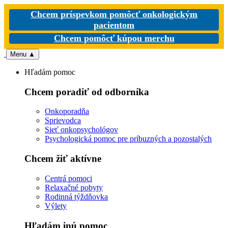
Chcem príspevkom pomôcť onkologickým
pacientom
Chcem pomôcť kúpou merchu
Menu
▲
Hľadám pomoc
Chcem poradiť od odborníka
Onkoporadňa
Sprievodca
Sieť onkopsychológov
Psychologická pomoc pre príbuzných a pozostalých
Chcem žiť aktívne
Centrá pomoci
Relaxačné pobyty
Rodinná týždňovka
Výlety
Hľadám inú pomoc