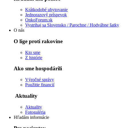
Krátkodobé ubytovanie
Jednorazový príspevok
OnkoForum.sk
Vystrihaj sa Slovensko / Parochne / Hodvábne šatky
O nás
O lige proti rakovine
Kto sme
Z histórie
Ako sme hospodárili
Výročné správy
Použitie financií
Aktuality
Aktuality
Fotogaléria
Hľadám informácie