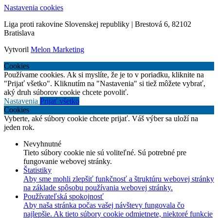
Nastavenia cookies
Liga proti rakovine Slovenskej republiky | Brestová 6, 82102
Bratislava
Vytvoril
Melon Marketing
Cookies
Používame cookies. Ak si myslíte, že je to v poriadku, kliknite na
"Prijať všetko". Kliknutím na "Nastavenia" si tiež môžete vybrať,
aký druh súborov cookie chcete povoliť.
Nastavenia
Prijať všetko
Cookies
Vyberte, aké súbory cookie chcete prijať. Váš výber sa uloží na
jeden rok.
Nevyhnutné
Tieto súbory cookie nie sú voliteľné. Sú potrebné pre
fungovanie webovej stránky.
Štatistiky
Aby sme mohli zlepšiť funkčnosť a štruktúru webovej stránky
na základe spôsobu používania webovej stránky.
Používateľská spokojnosť
Aby naša stránka počas vašej návštevy fungovala čo
najlepšie. Ak tieto súbory cookie odmietnete, niektoré funkcie