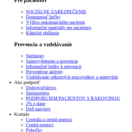
Pre pacientov
SOCIÁLNE ZABEZPEČENIE
Dostupnosť liečby
Výživa onkologického pacienta
Informačné materiály pre pacientov
Klinické skúšania
Prevencia a vzdelávanie
Skríningy
Samovyšetrenie a prevencia
Informačné letáky k prevencii
Preventívne aktivity
Vzdelávanie odborných pracovníkov a supervízie
Ako podporiť
Dobrovoľníctvo
Sponzorstvo
PODPORUJEM PACIENTOV S RAKOVINOU
2% z dane
Deň narcisov
Kontakt
Centrála a centrá pomoci
Centrá pomoci
Pobočky