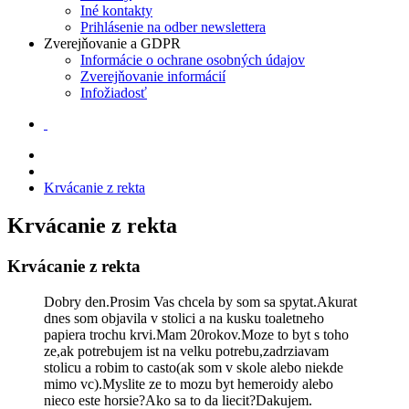
Iné kontakty
Prihlásenie na odber newslettera
Zverejňovanie a GDPR
Informácie o ochrane osobných údajov
Zverejňovanie informácií
Infožiadosť
Krvácanie z rekta
Krvácanie z rekta
Krvácanie z rekta
Dobry den.Prosim Vas chcela by som sa spytat.Akurat
dnes som objavila v stolici a na kusku toaletneho
papiera trochu krvi.Mam 20rokov.Moze to byt s toho
ze,ak potrebujem ist na velku potrebu,zadrziavam
stolicu a robim to casto(ak som v skole alebo niekde
mimo vc).Myslite ze to mozu byt hemeroidy alebo
nieco este horsie?Ako sa to da liecit?Dakujem.