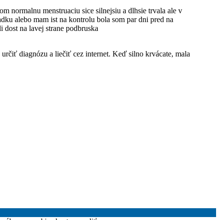
 normalnu menstruaciu sice silnejsiu a dlhsie trvala ale v
iadku alebo mam ist na kontrolu bola som par dni pred na
li dost na lavej strane podbruska
 určiť diagnózu a liečiť cez internet. Keď silno krvácate, mala