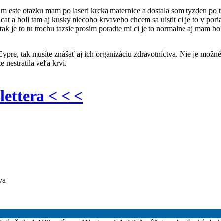
este otazku mam po laseri krcka maternice a dostala som tyzden po tom
cat a boli tam aj kusky niecoho krvaveho chcem sa uistit ci je to v por
ak je to tu trochu tazsie prosim poradte mi ci je to normalne aj mam bo
a Cypre, tak musíte znášať aj ich organizáciu zdravotníctva. Nie je možné
 nestratila veľa krvi.
lettera < < <
va