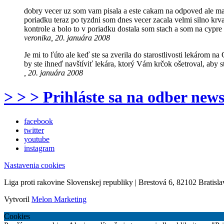
dobry vecer uz som vam pisala a este cakam na odpoved ale mam 
poriadku teraz po tyzdni som dnes vecer zacala velmi silno krva
kontrole a bolo to v poriadku dostala som stach a som na cypre t
veronika, 20. januára 2008
Je mi to ľúto ale keď ste sa zverila do starostlivosti lekárom n
by ste ihneď navštíviť lekára, ktorý Vám krčok ošetroval, aby ste
, 20. januára 2008
> > > Prihláste sa na odber news
facebook
twitter
youtube
instagram
Nastavenia cookies
Liga proti rakovine Slovenskej republiky | Brestová 6, 82102 Bratisla
Vytvoril
Melon Marketing
Cookies