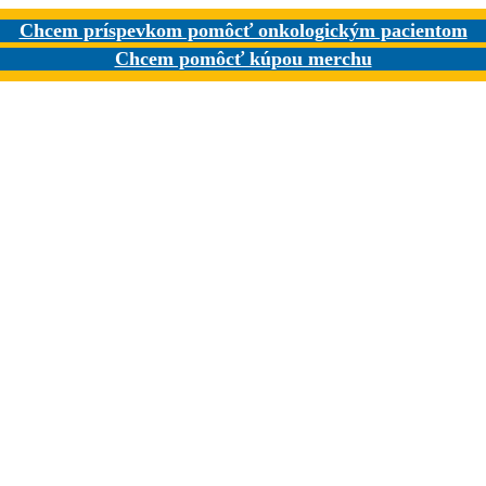
Chcem príspevkom pomôcť onkologickým pacientom
Chcem pomôcť kúpou merchu