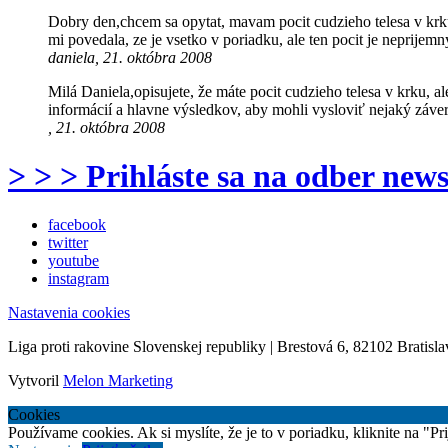
Dobry den,chcem sa opytat, mavam pocit cudzieho telesa v krku, a
mi povedala, ze je vsetko v poriadku, ale ten pocit je neprijem
daniela, 21. októbra 2008
Milá Daniela,opisujete, že máte pocit cudzieho telesa v krku, a
informácií a hlavne výsledkov, aby mohli vysloviť nejaký záver
, 21. októbra 2008
> > > Prihláste sa na odber news
facebook
twitter
youtube
instagram
Nastavenia cookies
Liga proti rakovine Slovenskej republiky | Brestová 6, 82102 Bratisla
Vytvoril
Melon Marketing
Cookies
Používame cookies. Ak si myslíte, že je to v poriadku, kliknite na "P