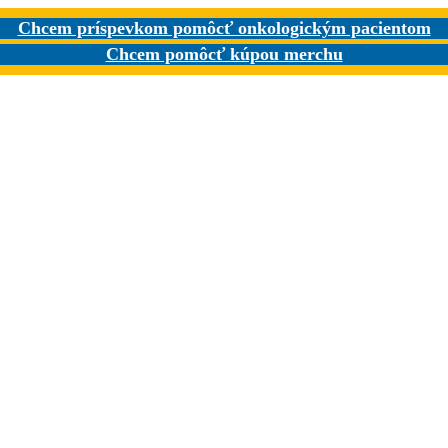
Chcem príspevkom pomôcť onkologickým pacientom
Chcem pomôcť kúpou merchu