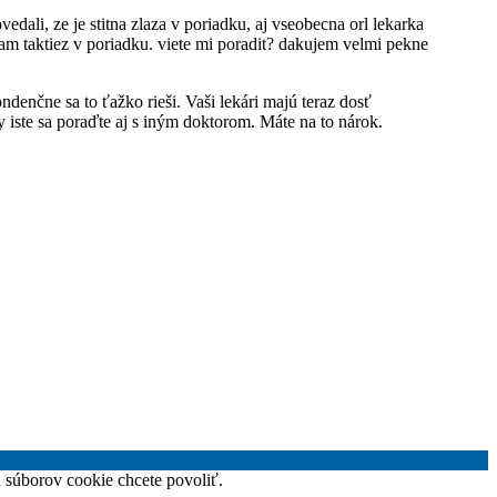
edali, ze je stitna zlaza v poriadku, aj vseobecna orl lekarka
mam taktiez v poriadku. viete mi poradit? dakujem velmi pekne
ndenčne sa to ťažko rieši. Vaši lekári majú teraz dosť
 iste sa poraďte aj s iným doktorom. Máte na to nárok.
h súborov cookie chcete povoliť.