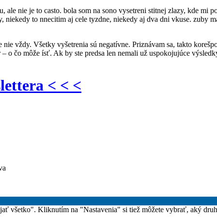
le nie je to casto. bola som na sono vysetreni stitnej zlazy, kde mi pov
ny, niekedy to nnecitim aj cele tyzdne, niekedy aj dva dni vkuse. zuby 
le nie vždy. Všetky vyšetrenia sú negatívne. Priznávam sa, takto korešpo
 – o čo môže ísť. Ak by ste predsa len nemali už uspokojujúce výsledky
lettera < < <
va
rijať všetko". Kliknutím na "Nastavenia" si tiež môžete vybrať, aký dru