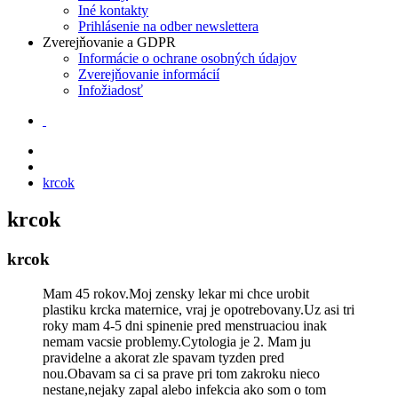
Iné kontakty
Prihlásenie na odber newslettera
Zverejňovanie a GDPR
Informácie o ochrane osobných údajov
Zverejňovanie informácií
Infožiadosť
krcok
krcok
krcok
Mam 45 rokov.Moj zensky lekar mi chce urobit
plastiku krcka maternice, vraj je opotrebovany.Uz asi tri
roky mam 4-5 dni spinenie pred menstruaciou inak
nemam vacsie problemy.Cytologia je 2. Mam ju
pravidelne a akorat zle spavam tyzden pred
nou.Obavam sa ci sa prave pri tom zakroku nieco
nestane,nejaky zapal alebo infekcia ako som o tom