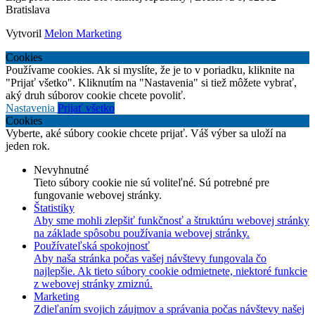
Bratislava
Vytvoril
Melon Marketing
Cookies
Používame cookies. Ak si myslíte, že je to v poriadku, kliknite na
"Prijať všetko". Kliknutím na "Nastavenia" si tiež môžete vybrať,
aký druh súborov cookie chcete povoliť.
Nastavenia
Prijať všetko
Cookies
Vyberte, aké súbory cookie chcete prijať. Váš výber sa uloží na
jeden rok.
Nevyhnutné
Tieto súbory cookie nie sú voliteľné. Sú potrebné pre
fungovanie webovej stránky.
Štatistiky
Aby sme mohli zlepšiť funkčnosť a štruktúru webovej stránky
na základe spôsobu používania webovej stránky.
Používateľská spokojnosť
Aby naša stránka počas vašej návštevy fungovala čo
najlepšie. Ak tieto súbory cookie odmietnete, niektoré funkcie
z webovej stránky zmiznú.
Marketing
Zdieľaním svojich záujmov a správania počas návštevy našej