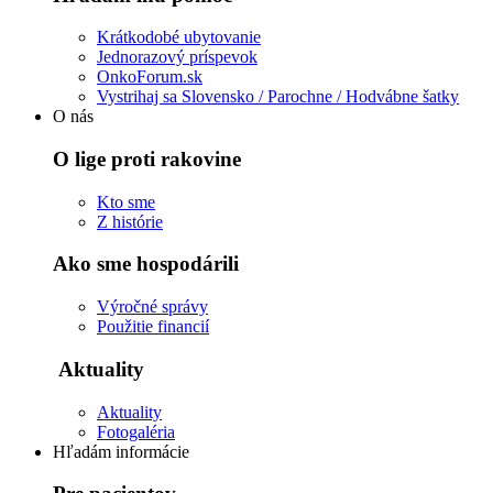
Krátkodobé ubytovanie
Jednorazový príspevok
OnkoForum.sk
Vystrihaj sa Slovensko / Parochne / Hodvábne šatky
O nás
O lige proti rakovine
Kto sme
Z histórie
Ako sme hospodárili
Výročné správy
Použitie financií
Aktuality
Aktuality
Fotogaléria
Hľadám informácie