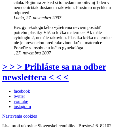
citala. Bojim sa ze ked si to nedam urobit/vraj 1 den v
nemocnici/tak dostanem rakovinu. Prosim o urychlenu
odpoved
Lucia, 27. novembra 2007
Bez gynekologického vyšetrenia neviem posúdiť
potrebu plastiky Vášho krčka maternice. Ak máte
cytologiu 2, nemáte rakovinu. Plastika krčka maternice
nie je prevenciou pred rakovinou krčka maternice.
Poraďte sa osobne u iného gynekológa.
, 27. novembra 2007
> > > Prihláste sa na odber
newslettera < < <
facebook
twitter
youtube
instagram
Nastavenia cookies
Liga proti rakovine Slovenskej republiky | Brestová 6, 82102