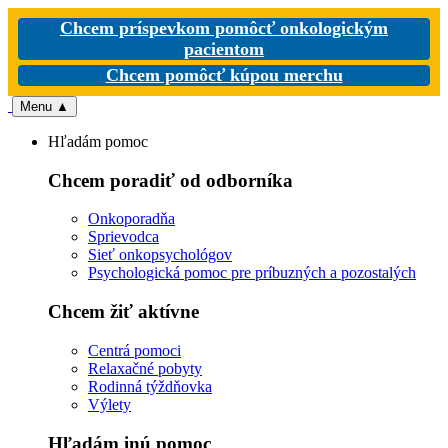
Chcem príspevkom pomôcť onkologickým
pacientom
Chcem pomôcť kúpou merchu
Menu
▲
Hľadám pomoc
Chcem poradiť od odborníka
Onkoporadňa
Sprievodca
Sieť onkopsychológov
Psychologická pomoc pre príbuzných a pozostalých
Chcem žiť aktívne
Centrá pomoci
Relaxačné pobyty
Rodinná týždňovka
Výlety
Hľadám inú pomoc