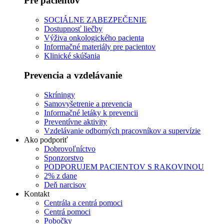
Pre pacientov
SOCIÁLNE ZABEZPEČENIE
Dostupnosť liečby
Výživa onkologického pacienta
Informačné materiály pre pacientov
Klinické skúšania
Prevencia a vzdelávanie
Skríningy
Samovyšetrenie a prevencia
Informačné letáky k prevencii
Preventívne aktivity
Vzdelávanie odborných pracovníkov a supervízie
Ako podporiť
Dobrovoľníctvo
Sponzorstvo
PODPORUJEM PACIENTOV S RAKOVINOU
2% z dane
Deň narcisov
Kontakt
Centrála a centrá pomoci
Centrá pomoci
Pobočky