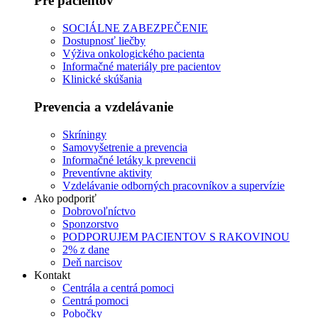
Pre pacientov
SOCIÁLNE ZABEZPEČENIE
Dostupnosť liečby
Výživa onkologického pacienta
Informačné materiály pre pacientov
Klinické skúšania
Prevencia a vzdelávanie
Skríningy
Samovyšetrenie a prevencia
Informačné letáky k prevencii
Preventívne aktivity
Vzdelávanie odborných pracovníkov a supervízie
Ako podporiť
Dobrovoľníctvo
Sponzorstvo
PODPORUJEM PACIENTOV S RAKOVINOU
2% z dane
Deň narcisov
Kontakt
Centrála a centrá pomoci
Centrá pomoci
Pobočky