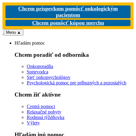
Chcem príspevkom pomôcť onkologickým
pacientom
Chcem pomôcť kúpou merchu
Menu
▲
Hľadám pomoc
Chcem poradiť od odborníka
Onkoporadňa
Sprievodca
Sieť onkopsychológov
Psychologická pomoc pre príbuzných a pozostalých
Chcem žiť aktívne
Centrá pomoci
Relaxačné pobyty
Rodinná týždňovka
Výlety
Hľadám inú pomoc