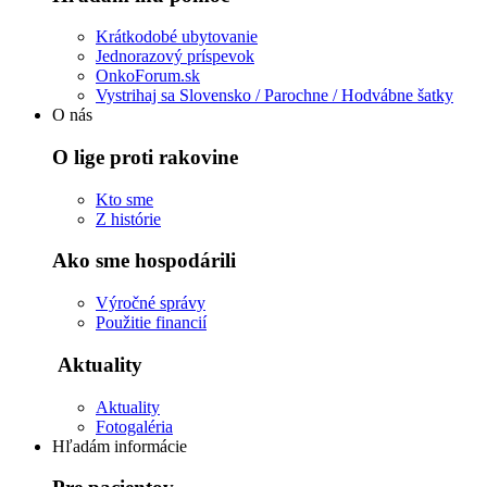
Krátkodobé ubytovanie
Jednorazový príspevok
OnkoForum.sk
Vystrihaj sa Slovensko / Parochne / Hodvábne šatky
O nás
O lige proti rakovine
Kto sme
Z histórie
Ako sme hospodárili
Výročné správy
Použitie financií
Aktuality
Aktuality
Fotogaléria
Hľadám informácie