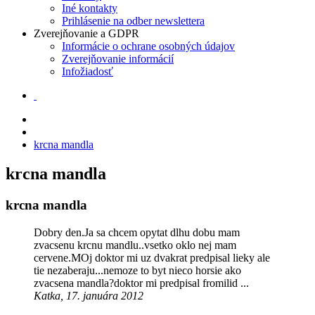
Iné kontakty
Prihlásenie na odber newslettera
Zverejňovanie a GDPR
Informácie o ochrane osobných údajov
Zverejňovanie informácií
Infožiadosť
krcna mandla
krcna mandla
krcna mandla
Dobry den.Ja sa chcem opytat dlhu dobu mam
zvacsenu krcnu mandlu..vsetko oklo nej mam
cervene.MOj doktor mi uz dvakrat predpisal lieky ale
tie nezaberaju...nemoze to byt nieco horsie ako
zvacsena mandla?doktor mi predpisal fromilid ...
Katka, 17. januára 2012