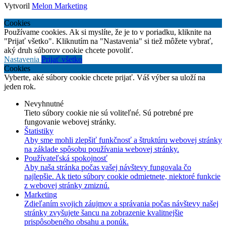
Vytvoril
Melon Marketing
Cookies
Používame cookies. Ak si myslíte, že je to v poriadku, kliknite na
"Prijať všetko". Kliknutím na "Nastavenia" si tiež môžete vybrať,
aký druh súborov cookie chcete povoliť.
Nastavenia
Prijať všetko
Cookies
Vyberte, aké súbory cookie chcete prijať. Váš výber sa uloží na
jeden rok.
Nevyhnutné
Tieto súbory cookie nie sú voliteľné. Sú potrebné pre
fungovanie webovej stránky.
Štatistiky
Aby sme mohli zlepšiť funkčnosť a štruktúru webovej stránky
na základe spôsobu používania webovej stránky.
Používateľská spokojnosť
Aby naša stránka počas vašej návštevy fungovala čo
najlepšie. Ak tieto súbory cookie odmietnete, niektoré funkcie
z webovej stránky zmiznú.
Marketing
Zdieľaním svojich záujmov a správania počas návštevy našej
stránky zvyšujete šancu na zobrazenie kvalitnejšie
prispôsobeného obsahu a ponúk.