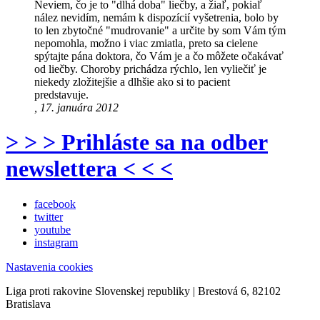
Neviem, čo je to "dlhá doba" liečby, a žiaľ, pokiaľ
nález nevidím, nemám k dispozícií vyšetrenia, bolo by
to len zbytočné "mudrovanie" a určite by som Vám tým
nepomohla, možno i viac zmiatla, preto sa cielene
spýtajte pána doktora, čo Vám je a čo môžete očakávať
od liečby. Choroby prichádza rýchlo, len vyliečiť je
niekedy zložitejšie a dlhšie ako si to pacient
predstavuje.
, 17. januára 2012
> > > Prihláste sa na odber
newslettera < < <
facebook
twitter
youtube
instagram
Nastavenia cookies
Liga proti rakovine Slovenskej republiky | Brestová 6, 82102
Bratislava