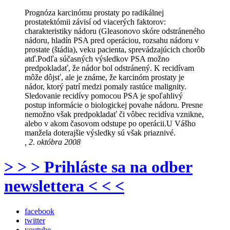
Prognóza karcinómu prostaty po radikálnej
prostatektómii závisí od viacerých faktorov:
charakteristiky nádoru (Gleasonovo skóre odstráneného
nádoru, hladín PSA pred operáciou, rozsahu nádoru v
prostate (štádia), veku pacienta, sprevádzajúcich chorôb
atď.Podľa súčasných výsledkov PSA možno
predpokladať, že nádor bol odstránený. K recidívam
môže dôjsť, ale je známe, že karcinóm prostaty je
nádor, ktorý patrí medzi pomaly rastúce malignity.
Sledovanie recidívy pomocou PSA je spoľahlivý
postup informácie o biologickej povahe nádoru. Presne
nemožno však predpokladať či vôbec recidíva vznikne,
alebo v akom časovom odstupe po operácii.U Vášho
manžela doterajšie výsledky sú však priaznivé.
, 2. októbra 2008
> > > Prihláste sa na odber
newslettera < < <
facebook
twitter
youtube