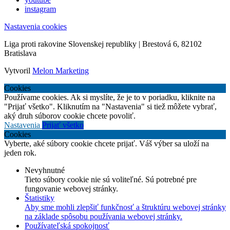
instagram
Nastavenia cookies
Liga proti rakovine Slovenskej republiky | Brestová 6, 82102
Bratislava
Vytvoril
Melon Marketing
Cookies
Používame cookies. Ak si myslíte, že je to v poriadku, kliknite na
"Prijať všetko". Kliknutím na "Nastavenia" si tiež môžete vybrať,
aký druh súborov cookie chcete povoliť.
Nastavenia
Prijať všetko
Cookies
Vyberte, aké súbory cookie chcete prijať. Váš výber sa uloží na
jeden rok.
Nevyhnutné
Tieto súbory cookie nie sú voliteľné. Sú potrebné pre
fungovanie webovej stránky.
Štatistiky
Aby sme mohli zlepšiť funkčnosť a štruktúru webovej stránky
na základe spôsobu používania webovej stránky.
Používateľská spokojnosť