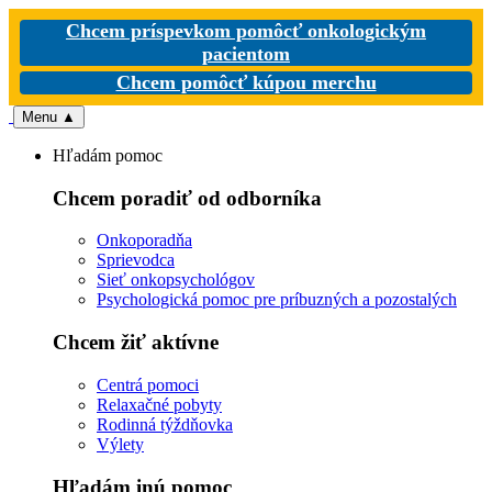
Chcem príspevkom pomôcť onkologickým
pacientom
Chcem pomôcť kúpou merchu
Menu
▲
Hľadám pomoc
Chcem poradiť od odborníka
Onkoporadňa
Sprievodca
Sieť onkopsychológov
Psychologická pomoc pre príbuzných a pozostalých
Chcem žiť aktívne
Centrá pomoci
Relaxačné pobyty
Rodinná týždňovka
Výlety
Hľadám inú pomoc