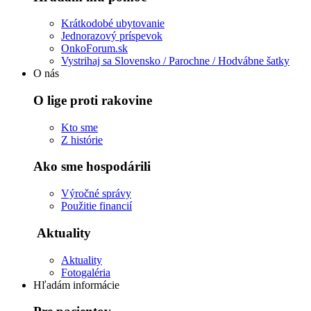
Krátkodobé ubytovanie
Jednorazový príspevok
OnkoForum.sk
Vystrihaj sa Slovensko / Parochne / Hodvábne šatky
O nás
O lige proti rakovine
Kto sme
Z histórie
Ako sme hospodárili
Výročné správy
Použitie financií
Aktuality
Aktuality
Fotogaléria
Hľadám informácie