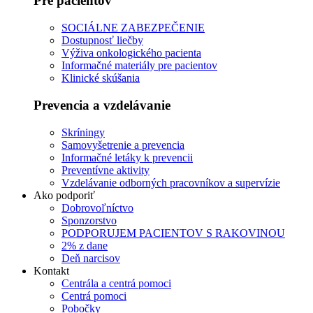
Pre pacientov
SOCIÁLNE ZABEZPEČENIE
Dostupnosť liečby
Výživa onkologického pacienta
Informačné materiály pre pacientov
Klinické skúšania
Prevencia a vzdelávanie
Skríningy
Samovyšetrenie a prevencia
Informačné letáky k prevencii
Preventívne aktivity
Vzdelávanie odborných pracovníkov a supervízie
Ako podporiť
Dobrovoľníctvo
Sponzorstvo
PODPORUJEM PACIENTOV S RAKOVINOU
2% z dane
Deň narcisov
Kontakt
Centrála a centrá pomoci
Centrá pomoci
Pobočky