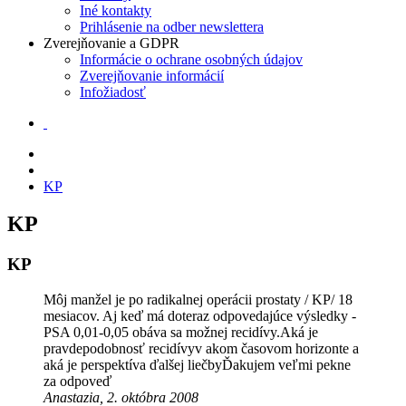
Iné kontakty
Prihlásenie na odber newslettera
Zverejňovanie a GDPR
Informácie o ochrane osobných údajov
Zverejňovanie informácií
Infožiadosť
KP
KP
KP
Môj manžel je po radikalnej operácii prostaty / KP/ 18
mesiacov. Aj keď má doteraz odpovedajúce výsledky -
PSA 0,01-0,05 obáva sa možnej recidívy.Aká je
pravdepodobnosť recidívyv akom časovom horizonte a
aká je perspektíva ďalšej liečbyĎakujem veľmi pekne
za odpoveď
Anastazia, 2. októbra 2008