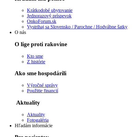
Krátkodobé ubytovanie
Jednorazový príspevok
OnkoForum.sk
Vystrihaj sa Slovensko / Parochne / Hodvábne šatky
O nás
O lige proti rakovine
Kto sme
Z histórie
Ako sme hospodárili
Výročné správy
Použitie financií
Aktuality
Aktuality
Fotogaléria
Hľadám informácie