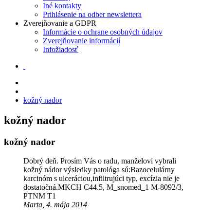
Iné kontakty
Prihlásenie na odber newslettera
Zverejňovanie a GDPR
Informácie o ochrane osobných údajov
Zverejňovanie informácií
Infožiadosť
kožný nador
kožný nador
kožný nador
Dobrý deň. Prosím Vás o radu, manželovi vybrali
kožný nádor výsledky patológa sú:Bazocelulárny
karcinóm s ulceráciou,infiltrujúci typ, excízia nie je
dostatočná.MKCH C44.5, M_snomed_1 M-8092/3,
PTNM T1
Marta, 4. mája 2014