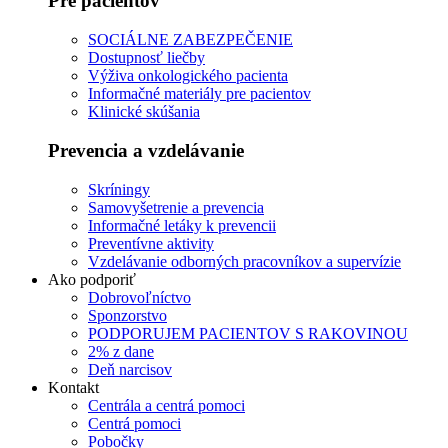
Pre pacientov
SOCIÁLNE ZABEZPEČENIE
Dostupnosť liečby
Výživa onkologického pacienta
Informačné materiály pre pacientov
Klinické skúšania
Prevencia a vzdelávanie
Skríningy
Samovyšetrenie a prevencia
Informačné letáky k prevencii
Preventívne aktivity
Vzdelávanie odborných pracovníkov a supervízie
Ako podporiť
Dobrovoľníctvo
Sponzorstvo
PODPORUJEM PACIENTOV S RAKOVINOU
2% z dane
Deň narcisov
Kontakt
Centrála a centrá pomoci
Centrá pomoci
Pobočky