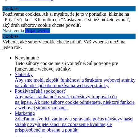
Cookies
Používame cookies. Ak si myslíte, že je to v poriadku, kliknite na
"Prijať všetko". Kliknutím na "Nastavenia" si tiež môžete vybrať,
aký druh súborov cookie chcete povoliť.
Nastavenia
Prijať všetko
Cookies
Vyberte, aké súbory cookie chcete prijať. Váš výber sa uloží na
jeden rok.
Nevyhnutné
Tieto súbory cookie nie sú voliteľné. Sú potrebné pre
fungovanie webovej stránky.
Štatistiky
Aby sme mohli zlepšiť funkčnosť a štruktúru webovej stránky
na základe spôsobu používania webovej stránky.
Používateľská spokojnosť
Aby naša stránka počas vašej návštevy fungovala čo
najlepšie. Ak tieto súbory cookie odmietnete, niektoré funkcie
z webovej stránky zmiznú.
Marketing
Zdieľaním svojich záujmov a správania počas návštevy našej
stránky zvyšujete šancu na zobrazenie kvalitnejšie
prispôsobeného obsahu a ponúk.