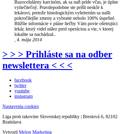
Bazocelulárny karcinóm, ak sa naň príde včas, je úplne
vyliečiteľný. Pravdepodobne ste prišli neskôr k
lekárovi, pretože histologickým vyšetrením sa našli
pokročilejšie zmeny a vybratie nebolo 100% úspešné.
Bližšie informácie v pláne liečby Vám povie ošetrujúci
lekár, ktorý videl nález pred operáciou a vie, v ktorej
lokalite sa nachádzal..
, 4. mája 2014
> > > Prihláste sa na odber
newslettera < < <
facebook
twitter
youtube
instagram
Nastavenia cookies
Liga proti rakovine Slovenskej republiky | Brestová 6, 82102
Bratislava
Vytvoril
Melon Marketing