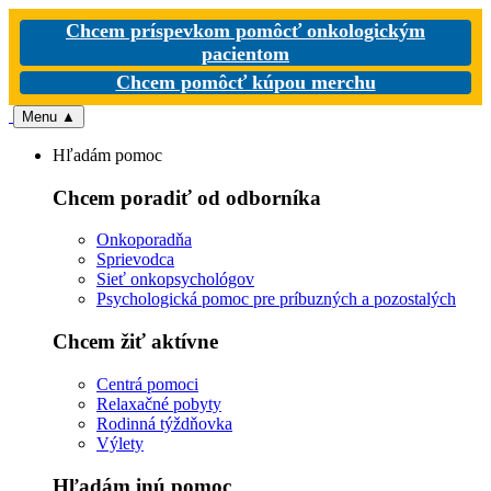
Chcem príspevkom pomôcť onkologickým
pacientom
Chcem pomôcť kúpou merchu
Menu
▲
Hľadám pomoc
Chcem poradiť od odborníka
Onkoporadňa
Sprievodca
Sieť onkopsychológov
Psychologická pomoc pre príbuzných a pozostalých
Chcem žiť aktívne
Centrá pomoci
Relaxačné pobyty
Rodinná týždňovka
Výlety
Hľadám inú pomoc