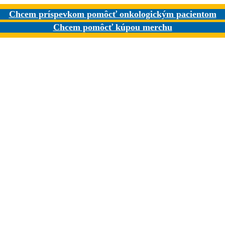
Chcem príspevkom pomôcť onkologickým pacientom
Chcem pomôcť kúpou merchu