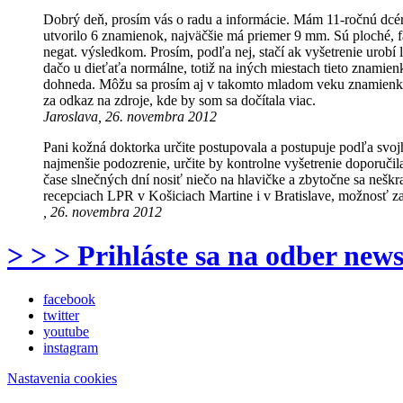
Dobrý deň, prosím vás o radu a informácie. Mám 11-ročnú dcérku
utvorilo 6 znamienok, najväčšie má priemer 9 mm. Sú ploché, fa
negat. výsledkom. Prosím, podľa nej, stačí ak vyšetrenie urob
dačo u dieťaťa normálne, totiž na iných miestach tieto znamie
dohneda. Môžu sa prosím aj v takomto mladom veku znamienka
za odkaz na zdroje, kde by som sa dočítala viac.
Jaroslava, 26. novembra 2012
Pani kožná doktorka určite postupovala a postupuje podľa svoj
najmenšie podozrenie, určite by kontrolne vyšetrenie doporuči
čase slnečných dní nosiť niečo na hlavičke a zbytočne sa neš
recepciach LPR v Košiciach Martine i v Bratislave, možnosť za
, 26. novembra 2012
> > > Prihláste sa na odber news
facebook
twitter
youtube
instagram
Nastavenia cookies