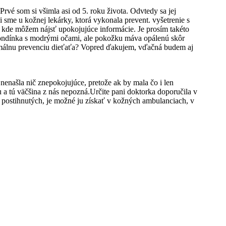
rvé som si všimla asi od 5. roku života. Odvtedy sa jej
 sme u kožnej lekárky, ktorá vykonala prevent. vyšetrenie s
, kde môžem nájsť upokojujúce informácie. Je prosím takéto
 blondínka s modrými očami, ale pokožku máva opálenú skôr
imálnu prevenciu dieťaťa? Vopred ďakujem, vďačná budem aj
enašla nič znepokojujúce, pretože ak by mala čo i len
 a tú väčšina z nás nepozná.Určite pani doktorka doporučila v
 postihnutých, je možné ju získať v kožných ambulanciach, v