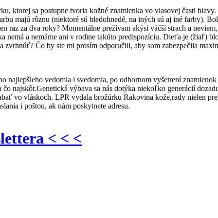
, ktorej sa postupne tvoria kožné znamienka vo vlasovej časti hlavy. P
rbu majú rôznu (niektoré sú bledohnedé, na iných sú aj iné farby). Boli
í len raz za dva roky? Momentálne prežívam akýsi väčší strach a neviem
nka nemá a nemáme ani v rodine takúto predispozíciu. Dieťa je (žiaľ)
 zvrhnúť? Čo by ste mi prosím odporučili, aby som zabezpečila max
ho najlepšieho vedomia i svedomia, po odbornom vyšetrení znamienok n
la čo najskôr.Genetická výbava sa nás dotýka niekoľko generácií dozadu
krabať vo vláskoch. LPR vydala brožúrku Rakovina kože,rady nielen pre
slania i poštou, ak nám poskytnete adresu.
lettera < < <