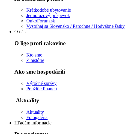
Krátkodobé ubytovanie
Jednorazový príspevok
OnkoForum.sk
Vystrihaj sa Slovensko / Parochne / Hodvábne šatky
O nás
O lige proti rakovine
Kto sme
Z histórie
Ako sme hospodárili
Výročné správy
Použitie financií
Aktuality
Aktuality
Fotogaléria
Hľadám informácie