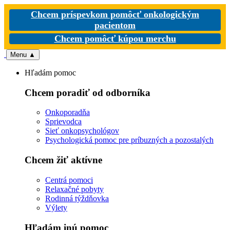
Chcem príspevkom pomôcť onkologickým
pacientom
Chcem pomôcť kúpou merchu
Menu
▲
Hľadám pomoc
Chcem poradiť od odborníka
Onkoporadňa
Sprievodca
Sieť onkopsychológov
Psychologická pomoc pre príbuzných a pozostalých
Chcem žiť aktívne
Centrá pomoci
Relaxačné pobyty
Rodinná týždňovka
Výlety
Hľadám inú pomoc