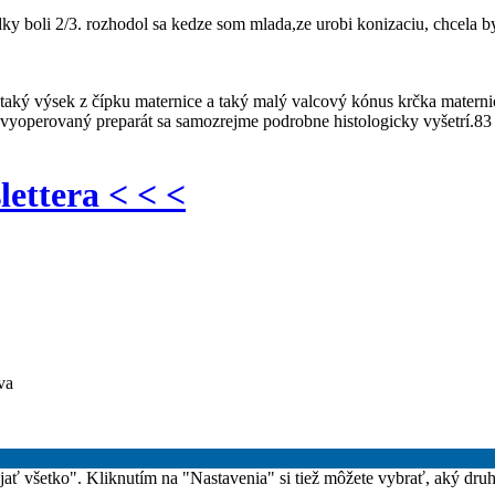
edky boli 2/3. rozhodol sa kedze som mlada,ze urobi konizaciu, chcela b
í taký výsek z čípku maternice a taký malý valcový kónus krčka materni
 vyoperovaný preparát sa samozrejme podrobne histologicky vyšetrí.83
lettera < < <
va
rijať všetko". Kliknutím na "Nastavenia" si tiež môžete vybrať, aký dru