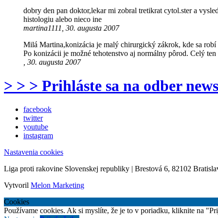
dobry den pan doktor,lekar mi zobral tretikrat cytol.ster a vysl
histologiu alebo nieco ine
martina1111, 30. augusta 2007
Milá Martina,konizácia je malý chirurgický zákrok, kde sa rob
Po konizácii je možné tehotenstvo aj normálny pôrod. Celý ten
, 30. augusta 2007
> > > Prihláste sa na odber news
facebook
twitter
youtube
instagram
Nastavenia cookies
Liga proti rakovine Slovenskej republiky | Brestová 6, 82102 Bratisla
Vytvoril
Melon Marketing
Cookies
Používame cookies. Ak si myslíte, že je to v poriadku, kliknite na "P