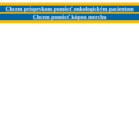
Chcem príspevkom pomôcť onkologickým pacientom
Chcem pomôcť kúpou merchu