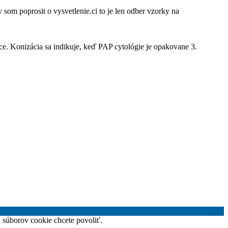
y som poprosit o vysvetlenie.ci to je len odber vzorky na
ce. Konizácia sa indikuje, keď PAP cytológie je opakovane 3.
h súborov cookie chcete povoliť.