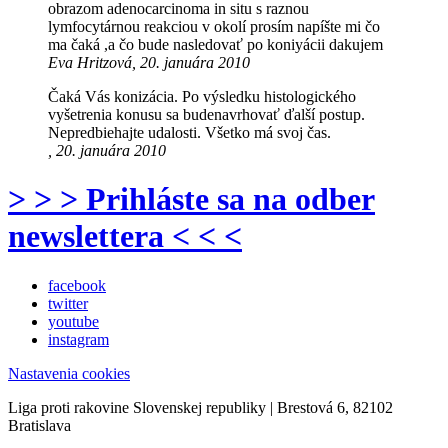
obrazom adenocarcinoma in situ s raznou
lymfocytárnou reakciou v okolí prosím napíšte mi čo
ma čaká ,a čo bude nasledovať po koniyácii dakujem
Eva Hritzová, 20. januára 2010
Čaká Vás konizácia. Po výsledku histologického
vyšetrenia konusu sa budenavrhovať ďalší postup.
Nepredbiehajte udalosti. Všetko má svoj čas.
, 20. januára 2010
> > > Prihláste sa na odber
newslettera < < <
facebook
twitter
youtube
instagram
Nastavenia cookies
Liga proti rakovine Slovenskej republiky | Brestová 6, 82102
Bratislava