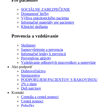
Pre pacientov
SOCIÁLNE ZABEZPEČENIE
Dostupnosť liečby
Výživa onkologického pacienta
Informačné materiály pre pacientov
Klinické skúšania
Prevencia a vzdelávanie
Skríningy
Samovyšetrenie a prevencia
Informačné letáky k prevencii
Preventívne aktivity
Vzdelávanie odborných pracovníkov a supervízie
Ako podporiť
Dobrovoľníctvo
Sponzorstvo
PODPORUJEM PACIENTOV S RAKOVINOU
2% z dane
Deň narcisov
Kontakt
Centrála a centrá pomoci
Centrá pomoci
Pobočky