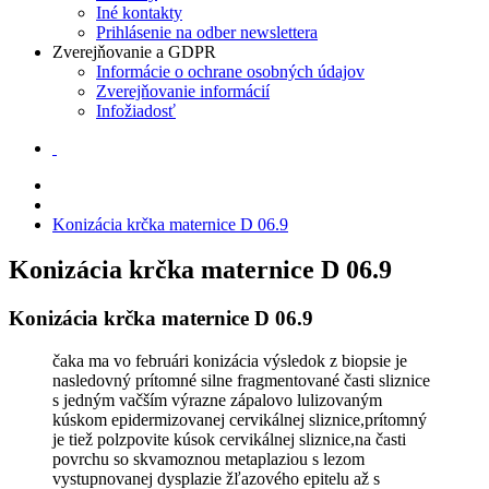
Iné kontakty
Prihlásenie na odber newslettera
Zverejňovanie a GDPR
Informácie o ochrane osobných údajov
Zverejňovanie informácií
Infožiadosť
Konizácia krčka maternice D 06.9
Konizácia krčka maternice D 06.9
Konizácia krčka maternice D 06.9
čaka ma vo februári konizácia výsledok z biopsie je
nasledovný prítomné silne fragmentované časti sliznice
s jedným vačším výrazne zápalovo lulizovaným
kúskom epidermizovanej cervikálnej sliznice,prítomný
je tiež polzpovite kúsok cervikálnej sliznice,na časti
povrchu so skvamoznou metaplaziou s lezom
vystupnovanej dysplazie žľazového epitelu až s