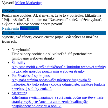
Vytvoril
Melon Marketing
Cookies
Používame cookies. Ak si myslíte, že je to v poriadku, kliknite na
"Prijať všetko". Kliknutím na "Nastavenia" si tiež môžete vybrať,
aký druh súborov cookie chcete povoliť.
Nastavenia
Prijať všetko
Cookies
Vyberte, aké súbory cookie chcete prijať. Váš výber sa uloží na
jeden rok.
Nevyhnutné
Tieto súbory cookie nie sú voliteľné. Sú potrebné pre
fungovanie webovej stránky.
Štatistiky
Aby sme mohli zlepšiť funkčnosť a štruktúru webovej stránky
na základe spôsobu používania webovej stránky.
Používateľská spokojnosť
Aby naša stránka počas vašej návštevy fungovala čo
najlepšie. Ak tieto súbory cookie odmietnete, niektoré funkcie
z webovej stránky zmiznú.
Marketing
Zdieľaním svojich záujmov a správania počas návštevy našej
stránky zvyšujete šancu na zobrazenie kvalitnejšie
prispôsobeného obsahu a ponúk.