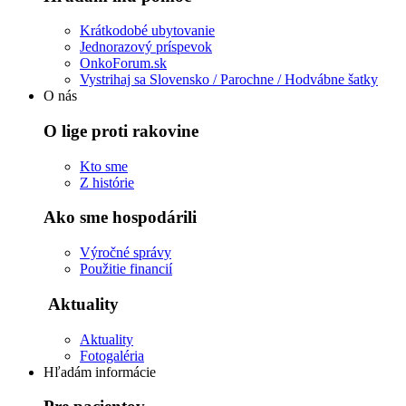
Krátkodobé ubytovanie
Jednorazový príspevok
OnkoForum.sk
Vystrihaj sa Slovensko / Parochne / Hodvábne šatky
O nás
O lige proti rakovine
Kto sme
Z histórie
Ako sme hospodárili
Výročné správy
Použitie financií
Aktuality
Aktuality
Fotogaléria
Hľadám informácie