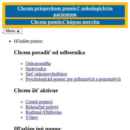
Chcem príspevkom pomôcť onkologickým
pacientom
Chcem pomôcť kúpou merchu
Menu
▲
Hľadám pomoc
Chcem poradiť od odborníka
Onkoporadňa
Sprievodca
Sieť onkopsychológov
Psychologická pomoc pre príbuzných a pozostalých
Chcem žiť aktívne
Centrá pomoci
Relaxačné pobyty
Rodinná týždňovka
Výlety
Hľadám inú pomoc