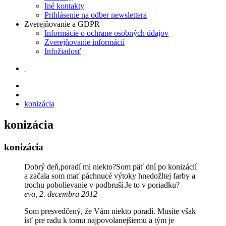
Iné kontakty
Prihlásenie na odber newslettera
Zverejňovanie a GDPR
Informácie o ochrane osobných údajov
Zverejňovanie informácií
Infožiadosť
konizácia
konizácia
konizácia
Dobrý deň,poradí mi niekto?Som päť dní po konizácií
a začala som mať páchnucé výtoky hnedožltej farby a
trochu pobolievanie v podbruší.Je to v poriadku?
eva, 2. decembra 2012
Som presvedčený, že Vám niekto poradí. Musíte však
ísť pre radu k tomu najpovolanejšiemu a tým je