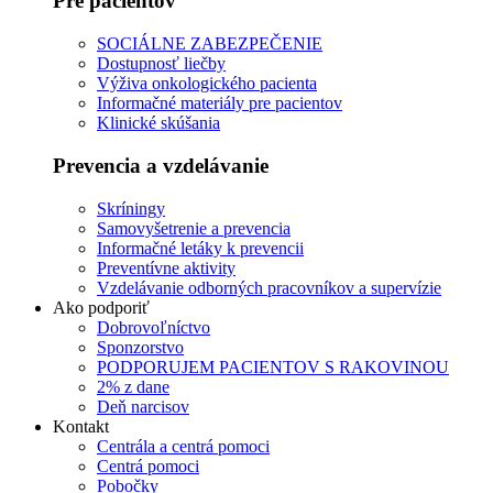
Pre pacientov
SOCIÁLNE ZABEZPEČENIE
Dostupnosť liečby
Výživa onkologického pacienta
Informačné materiály pre pacientov
Klinické skúšania
Prevencia a vzdelávanie
Skríningy
Samovyšetrenie a prevencia
Informačné letáky k prevencii
Preventívne aktivity
Vzdelávanie odborných pracovníkov a supervízie
Ako podporiť
Dobrovoľníctvo
Sponzorstvo
PODPORUJEM PACIENTOV S RAKOVINOU
2% z dane
Deň narcisov
Kontakt
Centrála a centrá pomoci
Centrá pomoci
Pobočky