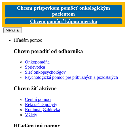
Chcem príspevkom pomôcť onkologickým
pacientom
Chcem pomôcť kúpou merchu
Menu
▲
Hľadám pomoc
Chcem poradiť od odborníka
Onkoporadňa
Sprievodca
Sieť onkopsychológov
Psychologická pomoc pre príbuzných a pozostalých
Chcem žiť aktívne
Centrá pomoci
Relaxačné pobyty
Rodinná týždňovka
Výlety
Hľadám inú pomoc