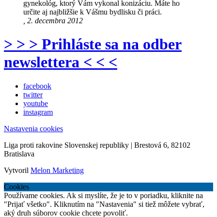
gynekológ, ktorý Vám vykonal konizáciu. Máte ho
určite aj najbližšie k Vášmu bydlisku či práci.
, 2. decembra 2012
> > > Prihláste sa na odber
newslettera < < <
facebook
twitter
youtube
instagram
Nastavenia cookies
Liga proti rakovine Slovenskej republiky | Brestová 6, 82102
Bratislava
Vytvoril
Melon Marketing
Cookies
Používame cookies. Ak si myslíte, že je to v poriadku, kliknite na
"Prijať všetko". Kliknutím na "Nastavenia" si tiež môžete vybrať,
aký druh súborov cookie chcete povoliť.