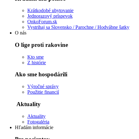
Krátkodobé ubytovanie
Jednorazový príspevok
OnkoForum.sk
Vystrihaj sa Slovensko / Parochne / Hodvábne šatky
O nás
O lige proti rakovine
Kto sme
Z histórie
Ako sme hospodárili
Výročné správy
Použitie financií
Aktuality
Aktuality
Fotogaléria
Hľadám informácie