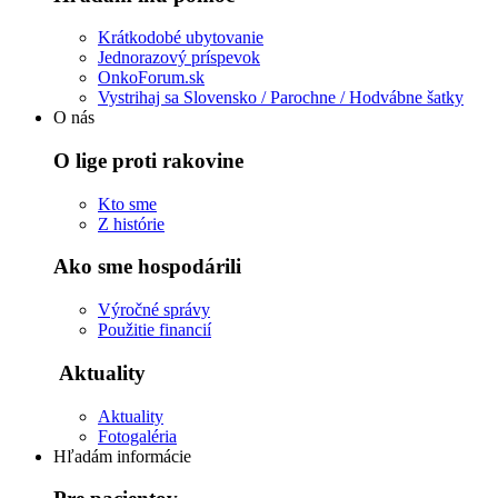
Krátkodobé ubytovanie
Jednorazový príspevok
OnkoForum.sk
Vystrihaj sa Slovensko / Parochne / Hodvábne šatky
O nás
O lige proti rakovine
Kto sme
Z histórie
Ako sme hospodárili
Výročné správy
Použitie financií
Aktuality
Aktuality
Fotogaléria
Hľadám informácie