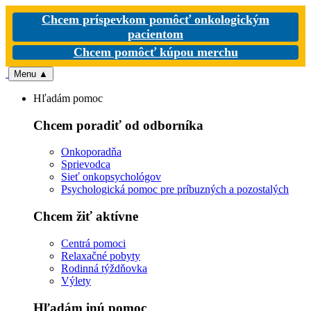
Chcem príspevkom pomôcť onkologickým
pacientom
Chcem pomôcť kúpou merchu
Menu
▲
Hľadám pomoc
Chcem poradiť od odborníka
Onkoporadňa
Sprievodca
Sieť onkopsychológov
Psychologická pomoc pre príbuzných a pozostalých
Chcem žiť aktívne
Centrá pomoci
Relaxačné pobyty
Rodinná týždňovka
Výlety
Hľadám inú pomoc