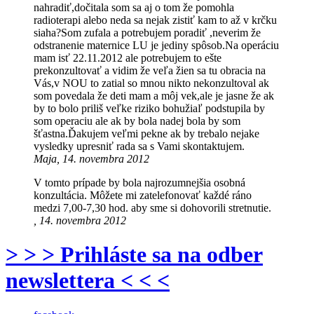
nahradiť,dočitala som sa aj o tom že pomohla
radioterapi alebo neda sa nejak zistiť kam to až v krčku
siaha?Som zufala a potrebujem poradiť ,neverim že
odstranenie maternice LU je jediny spôsob.Na operáciu
mam isť 22.11.2012 ale potrebujem to ešte
prekonzultovať a vidim že veľa žien sa tu obracia na
Vás,v NOU to zatial so mnou nikto nekonzultoval ak
som povedala že deti mam a môj vek,ale je jasne že ak
by to bolo priliš veľke riziko bohužiaľ podstupila by
som operaciu ale ak by bola nadej bola by som
šťastna.Ďakujem veľmi pekne ak by trebalo nejake
vysledky upresniť rada sa s Vami skontaktujem.
Maja, 14. novembra 2012
V tomto prípade by bola najrozumnejšia osobná
konzultácia. Môžete mi zatelefonovať každé ráno
medzi 7,00-7,30 hod. aby sme si dohovorili stretnutie.
, 14. novembra 2012
> > > Prihláste sa na odber
newslettera < < <