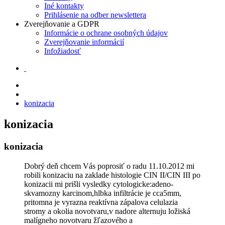
Iné kontakty
Prihlásenie na odber newslettera
Zverejňovanie a GDPR
Informácie o ochrane osobných údajov
Zverejňovanie informácií
Infožiadosť
konizacia
konizacia
konizacia
Dobrý deň chcem Vás poprosiť o radu 11.10.2012 mi
robili konizaciu na zaklade histologie CIN II/CIN III po
konizacii mi prišli vysledky cytologicke:adeno-
skvamozny karcinom,hlbka infiltrácie je cca5mm,
pritomna je vyrazna reaktívna zápalova celulazia
stromy a okolia novotvaru,v nadore alternuju ložiská
malígneho novotvaru žľazového a