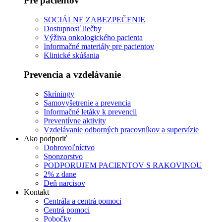
Pre pacientov
SOCIÁLNE ZABEZPEČENIE
Dostupnosť liečby
Výživa onkologického pacienta
Informačné materiály pre pacientov
Klinické skúšania
Prevencia a vzdelávanie
Skríningy
Samovyšetrenie a prevencia
Informačné letáky k prevencii
Preventívne aktivity
Vzdelávanie odborných pracovníkov a supervízie
Ako podporiť
Dobrovoľníctvo
Sponzorstvo
PODPORUJEM PACIENTOV S RAKOVINOU
2% z dane
Deň narcisov
Kontakt
Centrála a centrá pomoci
Centrá pomoci
Pobočky