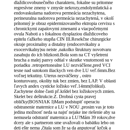
dlaždicovobunečného charakteru, fokalne su pritomne
regresívne zmeny v zmysle nekrozy,endolymfatická a
endovaskularna nadorova permeácia nezachytena,
perineuralna nadorova permeácia nezachytená, v okolí
prítomný je obraz epidermizovaného ektropia cervixu s
chronickymi zapalovymi zmenami a viacpočetnymi
ovula Naboti a s fokalnou dysplaziou dlaždicoveho
epitelu ťažkeho stupňa CIN III.Resekčne chirurgicke
okraje proximalny a distalny (endocervikalny a
exocervikalny)su neiste ,nakolko štruktury novotvaru
zasahuju do ich blizkosti.Bola som na CT vyšetreni
brucha a malej panvy odtial v skratke vnutornosti su v
poriadku .retropertonealne LU nezväčšene,pred VCI
tesne nad sutokom iliackych ven dve LU veľ.6mm.Bez
voľnej tekutiny. Uterus nezväčšeny , ostro
konturovany, okolity tuk bez zmien, bez LAP. V oblasti
ľavych andex cysticke ložisko veľ.14mm(folikul).
Zachytene dolne časti pľ.krídel bez ložiskovych zmien.
Skelet bez deštrukcie.Z. Drobná cysta pravej
obličky(BOSNIAK I)Mam podstupiť operaciu
odstranenie maternice a LU v NOU ,prosim vas je toto
jedina možnosť neda sa najsť nejake ine riešenie aby sa
nemusela odstraniť maternica a LU?Mám 39 rokov,dve
dcery ale s partnerom sme uvažovali o babätku lebo on
deti ešte nema ,čitala som že sa da anputovať krčok a