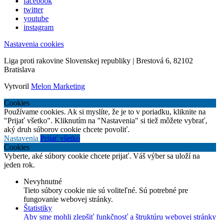
facebook
twitter
youtube
instagram
Nastavenia cookies
Liga proti rakovine Slovenskej republiky | Brestová 6, 82102
Bratislava
Vytvoril
Melon Marketing
Cookies
Používame cookies. Ak si myslíte, že je to v poriadku, kliknite na
"Prijať všetko". Kliknutím na "Nastavenia" si tiež môžete vybrať,
aký druh súborov cookie chcete povoliť.
Nastavenia
Prijať všetko
Cookies
Vyberte, aké súbory cookie chcete prijať. Váš výber sa uloží na
jeden rok.
Nevyhnutné
Tieto súbory cookie nie sú voliteľné. Sú potrebné pre
fungovanie webovej stránky.
Štatistiky
Aby sme mohli zlepšiť funkčnosť a štruktúru webovej stránky