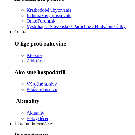
Krátkodobé ubytovanie
Jednorazový príspevok
OnkoForum.sk
Vystrihaj sa Slovensko / Parochne / Hodvábne šatky
O nás
O lige proti rakovine
Kto sme
Z histórie
Ako sme hospodárili
Výročné správy
Použitie financií
Aktuality
Aktuality
Fotogaléria
Hľadám informácie