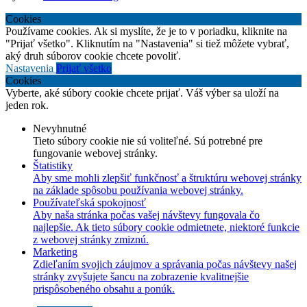
Cookies
Používame cookies. Ak si myslíte, že je to v poriadku, kliknite na
"Prijať všetko". Kliknutím na "Nastavenia" si tiež môžete vybrať,
aký druh súborov cookie chcete povoliť.
Nastavenia
Prijať všetko
Cookies
Vyberte, aké súbory cookie chcete prijať. Váš výber sa uloží na
jeden rok.
Nevyhnutné
Tieto súbory cookie nie sú voliteľné. Sú potrebné pre
fungovanie webovej stránky.
Štatistiky
Aby sme mohli zlepšiť funkčnosť a štruktúru webovej stránky
na základe spôsobu používania webovej stránky.
Používateľská spokojnosť
Aby naša stránka počas vašej návštevy fungovala čo
najlepšie. Ak tieto súbory cookie odmietnete, niektoré funkcie
z webovej stránky zmiznú.
Marketing
Zdieľaním svojich záujmov a správania počas návštevy našej
stránky zvyšujete šancu na zobrazenie kvalitnejšie
prispôsobeného obsahu a ponúk.