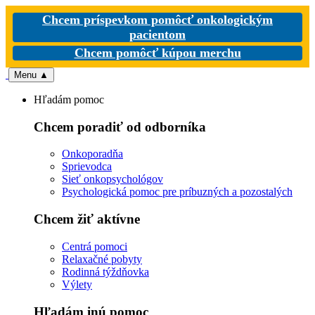
Chcem príspevkom pomôcť onkologickým
pacientom
Chcem pomôcť kúpou merchu
Menu
▲
Hľadám pomoc
Chcem poradiť od odborníka
Onkoporadňa
Sprievodca
Sieť onkopsychológov
Psychologická pomoc pre príbuzných a pozostalých
Chcem žiť aktívne
Centrá pomoci
Relaxačné pobyty
Rodinná týždňovka
Výlety
Hľadám inú pomoc