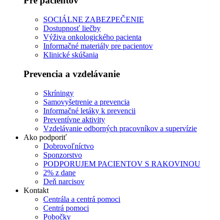
Pre pacientov
SOCIÁLNE ZABEZPEČENIE
Dostupnosť liečby
Výživa onkologického pacienta
Informačné materiály pre pacientov
Klinické skúšania
Prevencia a vzdelávanie
Skríningy
Samovyšetrenie a prevencia
Informačné letáky k prevencii
Preventívne aktivity
Vzdelávanie odborných pracovníkov a supervízie
Ako podporiť
Dobrovoľníctvo
Sponzorstvo
PODPORUJEM PACIENTOV S RAKOVINOU
2% z dane
Deň narcisov
Kontakt
Centrála a centrá pomoci
Centrá pomoci
Pobočky