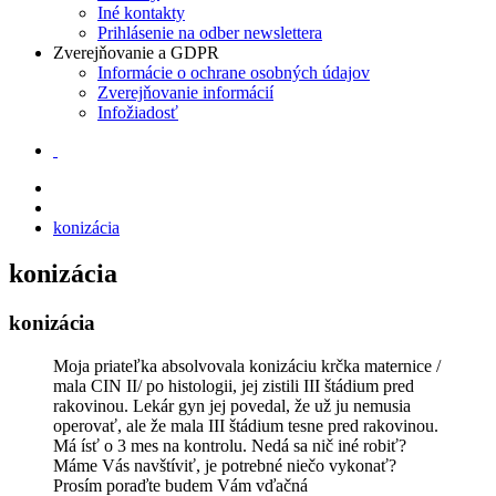
Iné kontakty
Prihlásenie na odber newslettera
Zverejňovanie a GDPR
Informácie o ochrane osobných údajov
Zverejňovanie informácií
Infožiadosť
konizácia
konizácia
konizácia
Moja priateľka absolvovala konizáciu krčka maternice /
mala CIN II/ po histologii, jej zistili III štádium pred
rakovinou. Lekár gyn jej povedal, že už ju nemusia
operovať, ale že mala III štádium tesne pred rakovinou.
Má ísť o 3 mes na kontrolu. Nedá sa nič iné robiť?
Máme Vás navštíviť, je potrebné niečo vykonať?
Prosím poraďte budem Vám vďačná