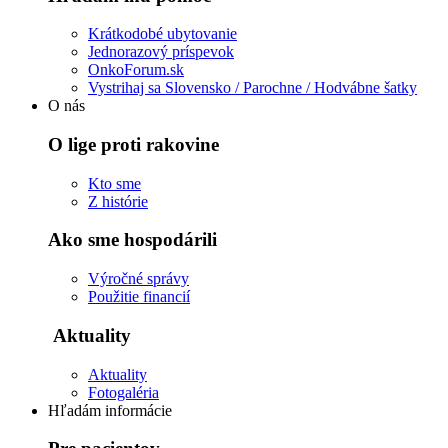
Krátkodobé ubytovanie
Jednorazový príspevok
OnkoForum.sk
Vystrihaj sa Slovensko / Parochne / Hodvábne šatky
O nás
O lige proti rakovine
Kto sme
Z histórie
Ako sme hospodárili
Výročné správy
Použitie financií
Aktuality
Aktuality
Fotogaléria
Hľadám informácie