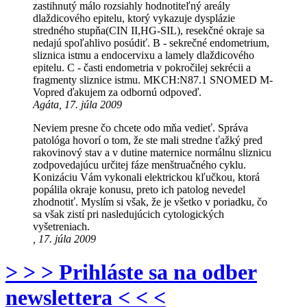
zastihnutý málo rozsiahly hodnotiteľný areály
dlaždicového epitelu, ktorý vykazuje dysplázie
stredného stupňa(CIN II,HG-SIL), resekčné okraje sa
nedajú spoľahlivo posúdiť. B - sekrečné endometrium,
sliznica istmu a endocervixu a lamely dlaždicového
epitelu. C - časti endometria v pokročilej sekrécii a
fragmenty sliznice istmu. MKCH:N87.1 SNOMED M-
Vopred ďakujem za odbornú odpoveď.
Agáta, 17. júla 2009
Neviem presne čo chcete odo mňa vedieť. Správa
patológa hovorí o tom, že ste mali stredne ťažký pred
rakovinový stav a v dutine maternice normálnu sliznicu
zodpovedajúcu určitej fáze menštruačného cyklu.
Konizáciu Vám vykonali elektrickou kľučkou, ktorá
popálila okraje konusu, preto ich patolog nevedel
zhodnotiť. Myslím si však, že je všetko v poriadku, čo
sa však zistí pri nasledujúcich cytologických
vyšetreniach.
, 17. júla 2009
> > > Prihláste sa na odber
newslettera < < <