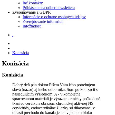
Iné kontakty
Prihlásenie na odber newslettera
Zverejňovanie a GDPR
Informácie o ochrane osobných údajov
Zverejňovanie informácií
Infožiadosť
Konizácia
Konizácia
Konizácia
Dobrý deň pán doktor.Píšem Vám lebo potrebujem
slová (názor) aj iného odborníka. Som po konizácii s
nasledujúcim výsledkom: A - v kompletne
spracovanom materiáli je výrazne termicky poškodené
tkanivo cervixu s obrazom chronickej aktívnej NS
cervicitídy, endocervikálne žliazky sú dilatované, v
oblasti prechodu do kanála je len v jednom bloku