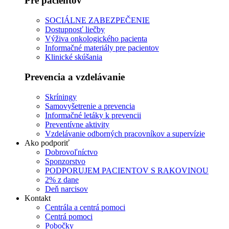
Pre pacientov
SOCIÁLNE ZABEZPEČENIE
Dostupnosť liečby
Výživa onkologického pacienta
Informačné materiály pre pacientov
Klinické skúšania
Prevencia a vzdelávanie
Skríningy
Samovyšetrenie a prevencia
Informačné letáky k prevencii
Preventívne aktivity
Vzdelávanie odborných pracovníkov a supervízie
Ako podporiť
Dobrovoľníctvo
Sponzorstvo
PODPORUJEM PACIENTOV S RAKOVINOU
2% z dane
Deň narcisov
Kontakt
Centrála a centrá pomoci
Centrá pomoci
Pobočky