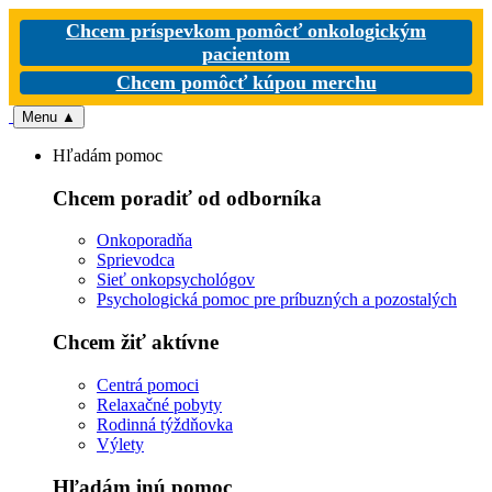
Chcem príspevkom pomôcť onkologickým
pacientom
Chcem pomôcť kúpou merchu
Menu
▲
Hľadám pomoc
Chcem poradiť od odborníka
Onkoporadňa
Sprievodca
Sieť onkopsychológov
Psychologická pomoc pre príbuzných a pozostalých
Chcem žiť aktívne
Centrá pomoci
Relaxačné pobyty
Rodinná týždňovka
Výlety
Hľadám inú pomoc