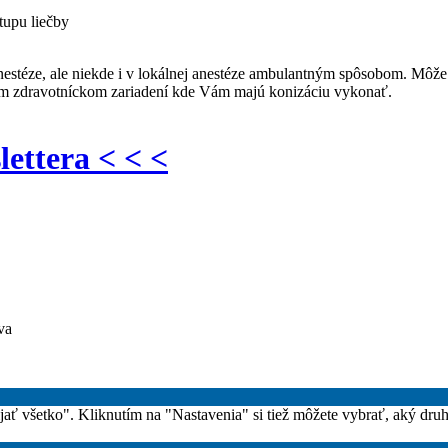
tupu liečby
anestéze, ale niekde i v lokálnej anestéze ambulantným spôsobom. Môže
 tom zdravotníckom zariadení kde Vám majú konizáciu vykonať.
lettera < < <
va
rijať všetko". Kliknutím na "Nastavenia" si tiež môžete vybrať, aký dru