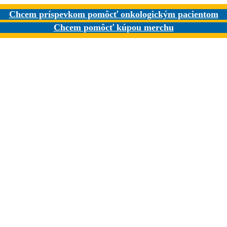
Chcem príspevkom pomôcť onkologickým pacientom
Chcem pomôcť kúpou merchu