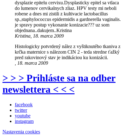
dysplazie epitelu cervixu.Dysplasticky epitel sa vtlaca
do lumenov cervikalnych zliaz. HPV testy mi neboli
robene a dnes mi zistili z kultivacie lactobacillus
sp.,staphylococcus epidermidis a gardnerella vaginalis.
je spravy postup vykonanie konizacie??? uz som
objednana..dakujem..Kristina
Kristina, 18. marca 2009
Histologicky potvrdený nález z vyštiknutého tkaniva z
krčka maternice s nálezom CIN 2 - teda stredne ťažký
pred rakovinový stav je indikáciou ku konizácii.
, 18. marca 2009
> > > Prihláste sa na odber
newslettera < < <
facebook
twitter
youtube
instagram
Nastavenia cookies