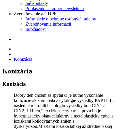
Iné kontakty
Prihlásenie na odber newslettera
Zverejňovanie a GDPR
Informácie o ochrane osobných údajov
Zverejňovanie informácií
Infožiadosť
Konizácia
Konizácia
Konizácia
Dobry den,chcem sa spytat ci je nutne vykonanie
konizacie ak som mala z cytologie vysledky PAP II-III,
nasledne mi robili histologiu vysledky boli CIN1 a
CIN2, 1.Hlien,2.excizie z cervixu:na povrchu je
hyperplasticky planocelulairny a metalplasticky epitel s
loziskami koilocytarnych zmien s
dyskaryozou.Miestami loziska lahkej az stredne tazkej