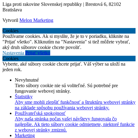
Liga proti rakovine Slovenskej republiky | Brestová 6, 82102
Bratislava
Vytvoril
Melon Marketing
Cookies
Používame cookies. Ak si myslíte, že je to v poriadku, kliknite na
"Prijať všetko". Kliknutím na "Nastavenia" si tiež môžete vybrať,
aký druh súborov cookie chcete povoliť.
Nastavenia
Prijať všetko
Cookies
Vyberte, aké súbory cookie chcete prijať. Váš výber sa uloží na
jeden rok.
Nevyhnutné
Tieto súbory cookie nie sú voliteľné. Sú potrebné pre
fungovanie webovej stránky.
Štatistiky
Aby sme mohli zlepšiť funkčnosť a štruktúru webovej stránky
na základe spôsobu používania webovej stránky.
Používateľská spokojnosť
Aby naša stránka počas vašej návštevy fungovala čo
najlepšie. Ak tieto súbory cookie odmietnete, niektoré funkcie
z webovej stránky zmiznú.
Marketing