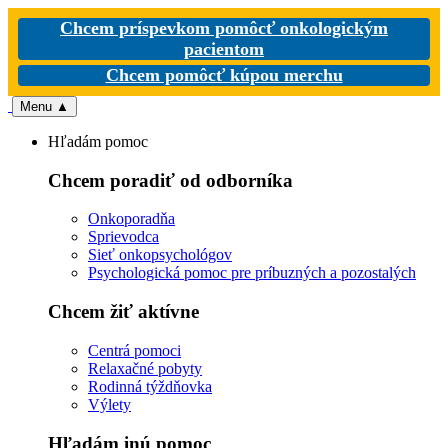
Chcem príspevkom pomôcť onkologickým
pacientom
Chcem pomôcť kúpou merchu
Menu
▲
Hľadám pomoc
Chcem poradiť od odborníka
Onkoporadňa
Sprievodca
Sieť onkopsychológov
Psychologická pomoc pre príbuzných a pozostalých
Chcem žiť aktívne
Centrá pomoci
Relaxačné pobyty
Rodinná týždňovka
Výlety
Hľadám inú pomoc