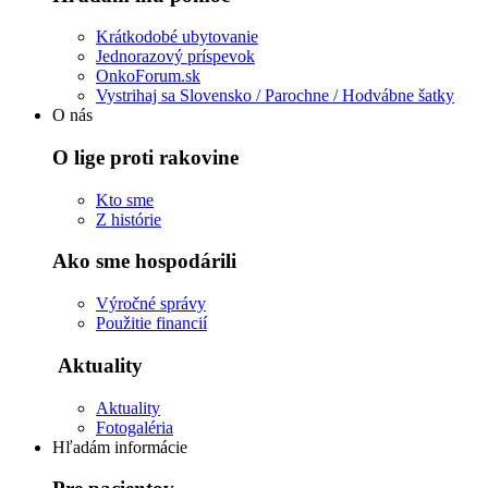
Krátkodobé ubytovanie
Jednorazový príspevok
OnkoForum.sk
Vystrihaj sa Slovensko / Parochne / Hodvábne šatky
O nás
O lige proti rakovine
Kto sme
Z histórie
Ako sme hospodárili
Výročné správy
Použitie financií
Aktuality
Aktuality
Fotogaléria
Hľadám informácie