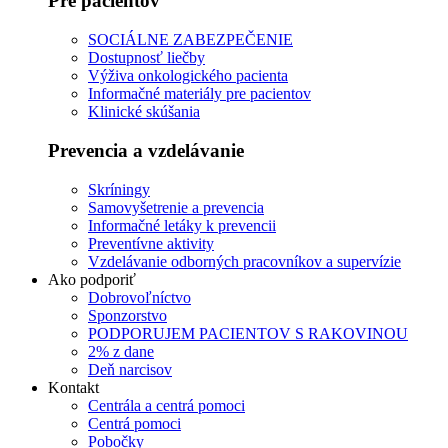
Pre pacientov
SOCIÁLNE ZABEZPEČENIE
Dostupnosť liečby
Výživa onkologického pacienta
Informačné materiály pre pacientov
Klinické skúšania
Prevencia a vzdelávanie
Skríningy
Samovyšetrenie a prevencia
Informačné letáky k prevencii
Preventívne aktivity
Vzdelávanie odborných pracovníkov a supervízie
Ako podporiť
Dobrovoľníctvo
Sponzorstvo
PODPORUJEM PACIENTOV S RAKOVINOU
2% z dane
Deň narcisov
Kontakt
Centrála a centrá pomoci
Centrá pomoci
Pobočky