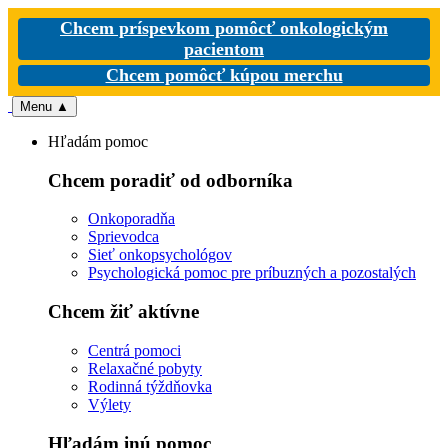
Chcem príspevkom pomôcť onkologickým
pacientom
Chcem pomôcť kúpou merchu
Menu
▲
Hľadám pomoc
Chcem poradiť od odborníka
Onkoporadňa
Sprievodca
Sieť onkopsychológov
Psychologická pomoc pre príbuzných a pozostalých
Chcem žiť aktívne
Centrá pomoci
Relaxačné pobyty
Rodinná týždňovka
Výlety
Hľadám inú pomoc