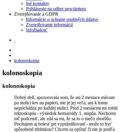
Iné kontakty
Prihlásenie na odber newslettera
Zverejňovanie a GDPR
Informácie o ochrane osobných údajov
Zverejňovanie informácií
Infožiadosť
kolonoskopia
kolonoskopia
kolonoskopia
Dobrý deň, spozorovala som, že asi 2 mesiace mávam
po stolici krv na papieri, nie je jej veľa, ani k tomu
neprichádza po každej stolici. Pred 2 mesiacmi mi robili
rektoskopiu - výsledok hemoroidy 1. stupňa. Nechcem
nič podceniť, ale zdá sa mi, že sa to o niečo zhoršilo.
Pocitujem aj bolesť pri vyprázdňovaní - može to byť
spôsobené trhlinkou? Chcem sa opýtať či nie je podľa