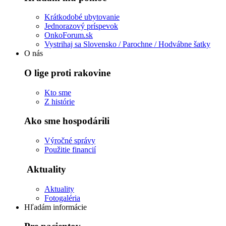
Krátkodobé ubytovanie
Jednorazový príspevok
OnkoForum.sk
Vystrihaj sa Slovensko / Parochne / Hodvábne šatky
O nás
O lige proti rakovine
Kto sme
Z histórie
Ako sme hospodárili
Výročné správy
Použitie financií
Aktuality
Aktuality
Fotogaléria
Hľadám informácie