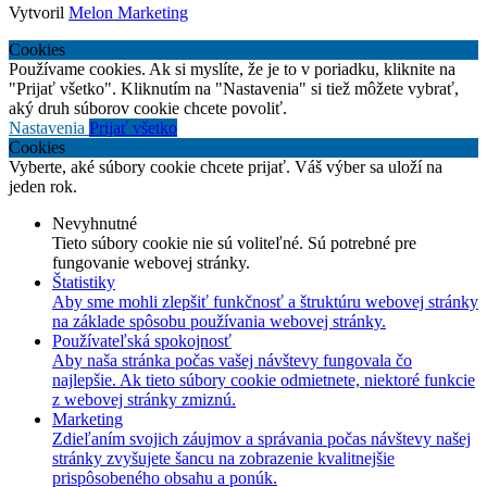
Vytvoril
Melon Marketing
Cookies
Používame cookies. Ak si myslíte, že je to v poriadku, kliknite na
"Prijať všetko". Kliknutím na "Nastavenia" si tiež môžete vybrať,
aký druh súborov cookie chcete povoliť.
Nastavenia
Prijať všetko
Cookies
Vyberte, aké súbory cookie chcete prijať. Váš výber sa uloží na
jeden rok.
Nevyhnutné
Tieto súbory cookie nie sú voliteľné. Sú potrebné pre
fungovanie webovej stránky.
Štatistiky
Aby sme mohli zlepšiť funkčnosť a štruktúru webovej stránky
na základe spôsobu používania webovej stránky.
Používateľská spokojnosť
Aby naša stránka počas vašej návštevy fungovala čo
najlepšie. Ak tieto súbory cookie odmietnete, niektoré funkcie
z webovej stránky zmiznú.
Marketing
Zdieľaním svojich záujmov a správania počas návštevy našej
stránky zvyšujete šancu na zobrazenie kvalitnejšie
prispôsobeného obsahu a ponúk.