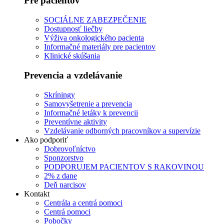
Pre pacientov
SOCIÁLNE ZABEZPEČENIE
Dostupnosť liečby
Výživa onkologického pacienta
Informačné materiály pre pacientov
Klinické skúšania
Prevencia a vzdelávanie
Skríningy
Samovyšetrenie a prevencia
Informačné letáky k prevencii
Preventívne aktivity
Vzdelávanie odborných pracovníkov a supervízie
Ako podporiť
Dobrovoľníctvo
Sponzorstvo
PODPORUJEM PACIENTOV S RAKOVINOU
2% z dane
Deň narcisov
Kontakt
Centrála a centrá pomoci
Centrá pomoci
Pobočky