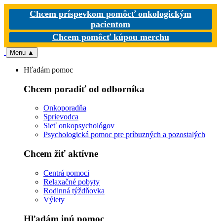
Chcem príspevkom pomôcť onkologickým
pacientom
Chcem pomôcť kúpou merchu
Menu
▲
Hľadám pomoc
Chcem poradiť od odborníka
Onkoporadňa
Sprievodca
Sieť onkopsychológov
Psychologická pomoc pre príbuzných a pozostalých
Chcem žiť aktívne
Centrá pomoci
Relaxačné pobyty
Rodinná týždňovka
Výlety
Hľadám inú pomoc