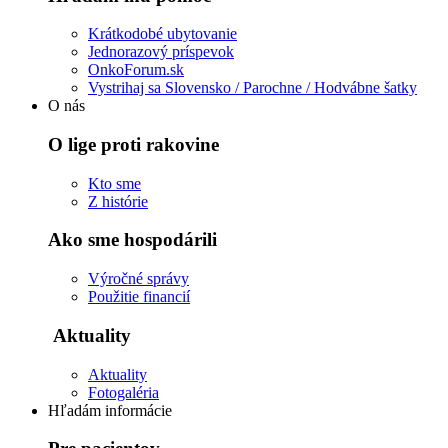
Krátkodobé ubytovanie
Jednorazový príspevok
OnkoForum.sk
Vystrihaj sa Slovensko / Parochne / Hodvábne šatky
O nás
O lige proti rakovine
Kto sme
Z histórie
Ako sme hospodárili
Výročné správy
Použitie financií
Aktuality
Aktuality
Fotogaléria
Hľadám informácie