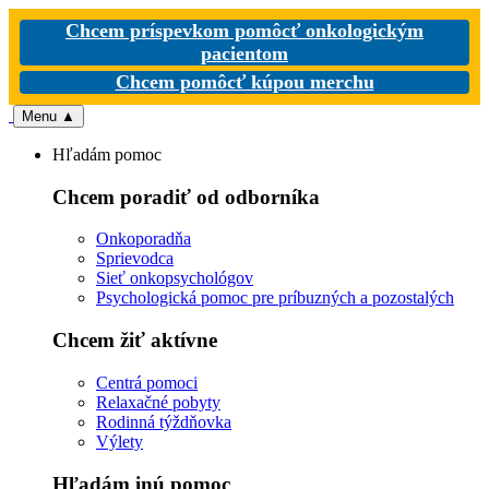
Chcem príspevkom pomôcť onkologickým
pacientom
Chcem pomôcť kúpou merchu
Menu
▲
Hľadám pomoc
Chcem poradiť od odborníka
Onkoporadňa
Sprievodca
Sieť onkopsychológov
Psychologická pomoc pre príbuzných a pozostalých
Chcem žiť aktívne
Centrá pomoci
Relaxačné pobyty
Rodinná týždňovka
Výlety
Hľadám inú pomoc