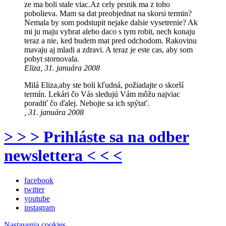
ze ma boli stale viac.Az cely prsnik ma z toho
pobolieva. Mam sa dat preobjednat na skorsi termin?
Nemala by som podstupit nejake dalsie vysetrenie? Ak
mi ju maju vybrat alebo daco s tym robit, nech konaju
teraz a nie, ked budem mat pred odchodom. Rakovinu
mavaju aj mladi a zdravi. A teraz je este cas, aby som
pobyt stornovala.
Eliza, 31. januára 2008
Milá Eliza,aby ste boli kľudná, požiadajte o skorší
termín. Lekári čo Vás sledujú Vám môžu najviac
poradiť čo ďalej. Nebojte sa ich spýtať.
, 31. januára 2008
> > > Prihláste sa na odber
newslettera < < <
facebook
twitter
youtube
instagram
Nastavenia cookies