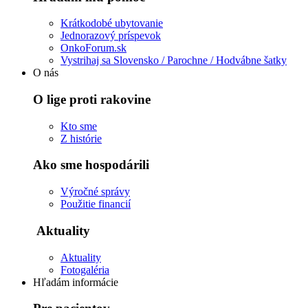
Krátkodobé ubytovanie
Jednorazový príspevok
OnkoForum.sk
Vystrihaj sa Slovensko / Parochne / Hodvábne šatky
O nás
O lige proti rakovine
Kto sme
Z histórie
Ako sme hospodárili
Výročné správy
Použitie financií
Aktuality
Aktuality
Fotogaléria
Hľadám informácie