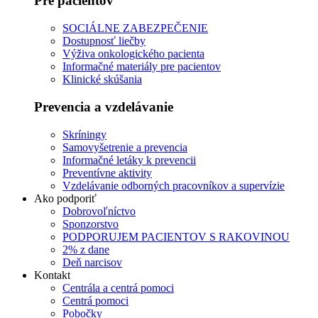
Pre pacientov
SOCIÁLNE ZABEZPEČENIE
Dostupnosť liečby
Výživa onkologického pacienta
Informačné materiály pre pacientov
Klinické skúšania
Prevencia a vzdelávanie
Skríningy
Samovyšetrenie a prevencia
Informačné letáky k prevencii
Preventívne aktivity
Vzdelávanie odborných pracovníkov a supervízie
Ako podporiť
Dobrovoľníctvo
Sponzorstvo
PODPORUJEM PACIENTOV S RAKOVINOU
2% z dane
Deň narcisov
Kontakt
Centrála a centrá pomoci
Centrá pomoci
Pobočky