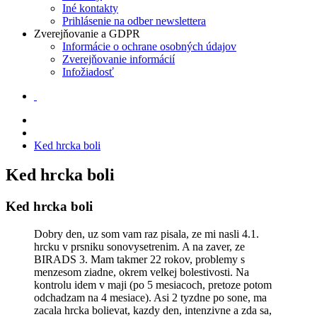
Iné kontakty
Prihlásenie na odber newslettera
Zverejňovanie a GDPR
Informácie o ochrane osobných údajov
Zverejňovanie informácií
Infožiadosť
Ked hrcka boli
Ked hrcka boli
Ked hrcka boli
Dobry den, uz som vam raz pisala, ze mi nasli 4.1.
hrcku v prsniku sonovysetrenim. A na zaver, ze
BIRADS 3. Mam takmer 22 rokov, problemy s
menzesom ziadne, okrem velkej bolestivosti. Na
kontrolu idem v maji (po 5 mesiacoch, pretoze potom
odchadzam na 4 mesiace). Asi 2 tyzdne po sone, ma
zacala hrcka bolievat, kazdy den, intenzivne a zda sa,