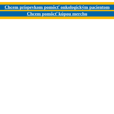
Chcem príspevkom pomôcť onkologickým pacientom
Chcem pomôcť kúpou merchu