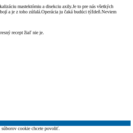
lizáciu mastektómiu a disekciu axily.Je to pre nás všetkých
ojí a je z toho zúfalá.Operácia ju čaká budúci týždeň.Neviem
esný recept žiaľ nie je.
h súborov cookie chcete povoliť.