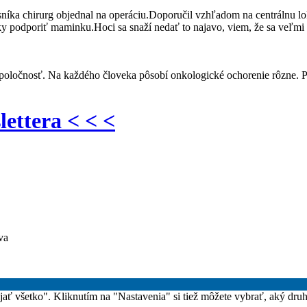
íka chirurg objednal na operáciu.Doporučil vzhľadom na centrálnu loka
y podporiť maminku.Hoci sa snaží nedať to najavo, viem, že sa veľmi b
spoločnosť. Na každého človeka pôsobí onkologické ochorenie rôzne. Pr
lettera < < <
va
rijať všetko". Kliknutím na "Nastavenia" si tiež môžete vybrať, aký dru