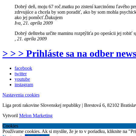
Dobrý deň, moju 67 roč.matku po zistení karcinómu ľavého prsn
zdrvujúce a chcela by som poradiť, ako by som mohla psychick
ako jej pomôcť.Ďakujem
Iva, 21. apríla 2009
Dobrý deňtreba určite maminu rozptýliťa po operácii jej robiť 
, 21. apríla 2009
> > > Prihláste sa na odber news
facebook
twitter
youtube
instagram
Nastavenia cookies
Liga proti rakovine Slovenskej republiky | Brestová 6, 82102 Bratisla
Vytvoril
Melon Marketing
Cookies
Používame cookies. Ak si myslíte, že je to v poriadku, kliknite na "P