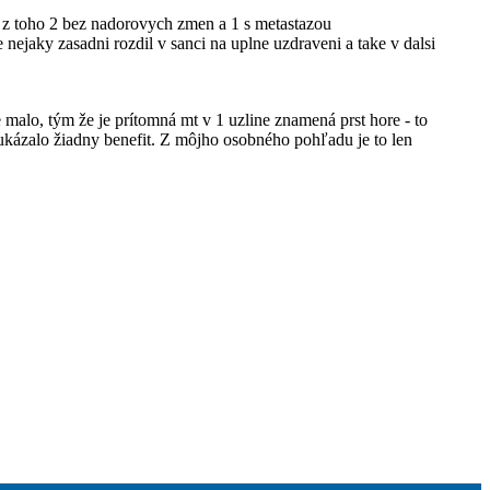
- z toho 2 bez nadorovych zmen a 1 s metastazou
jaky zasadni rozdil v sanci na uplne uzdraveni a take v dalsi
malo, tým že je prítomná mt v 1 uzline znamená prst hore - to
kázalo žiadny benefit. Z môjho osobného pohľadu je to len