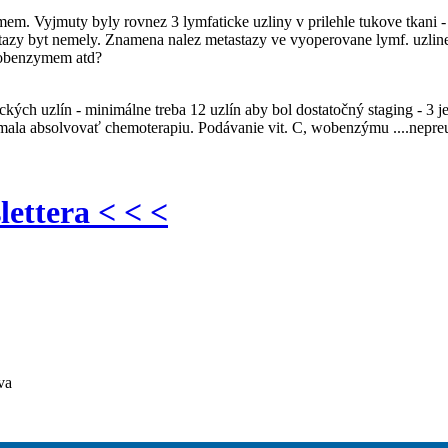
omem. Vyjmuty byly rovnez 3 lymfaticke uzliny v prilehle tukove tkani 
zy byt nemely. Znamena nalez metastazy ve vyoperovane lymf. uzline ne
Wobenzymem atd?
ch uzlín - minimálne treba 12 uzlín aby bol dostatočný staging - 3 je 
ala absolvovať chemoterapiu. Podávanie vit. C, wobenzýmu ....nepreu
lettera < < <
va