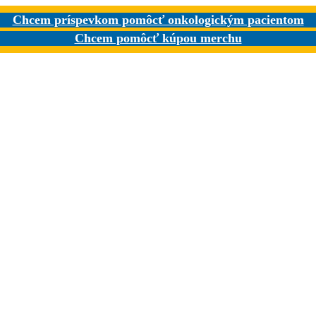
Chcem príspevkom pomôcť onkologickým pacientom
Chcem pomôcť kúpou merchu