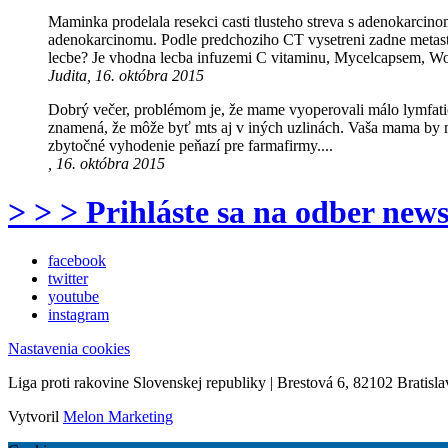
Maminka prodelala resekci casti tlusteho streva s adenokarcin
adenokarcinomu. Podle predchoziho CT vysetreni zadne metasta
lecbe? Je vhodna lecba infuzemi C vitaminu, Mycelcapsem, 
Judita, 16. októbra 2015
Dobrý večer, problémom je, že mame vyoperovali málo lymfatický
znamená, že môže byť mts aj v iných uzlinách. Vaša mama by m
zbytočné vyhodenie peňazí pre farmafirmy....
, 16. októbra 2015
> > > Prihláste sa na odber news
facebook
twitter
youtube
instagram
Nastavenia cookies
Liga proti rakovine Slovenskej republiky | Brestová 6, 82102 Bratisla
Vytvoril
Melon Marketing