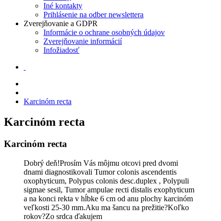
Iné kontakty
Prihlásenie na odber newslettera
Zverejňovanie a GDPR
Informácie o ochrane osobných údajov
Zverejňovanie informácií
Infožiadosť
Karcinóm recta
Karcinóm recta
Karcinóm recta
Dobrý deň!Prosím Vás môjmu otcovi pred dvomi
dnami diagnostikovali Tumor colonis ascendentis
oxophyticum, Polypus colonis desc.duplex , Polypuli
sigmae sesil, Tumor ampulae recti distalis exophyticum
a na konci rekta v hĺbke 6 cm od anu plochy karcinóm
veľkosti 25-30 mm.Aku ma šancu na prežitie?Koľko
rokov?Zo srdca ďakujem