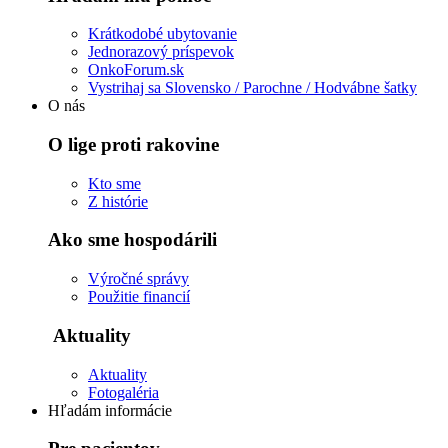
Krátkodobé ubytovanie
Jednorazový príspevok
OnkoForum.sk
Vystrihaj sa Slovensko / Parochne / Hodvábne šatky
O nás
O lige proti rakovine
Kto sme
Z histórie
Ako sme hospodárili
Výročné správy
Použitie financií
Aktuality
Aktuality
Fotogaléria
Hľadám informácie