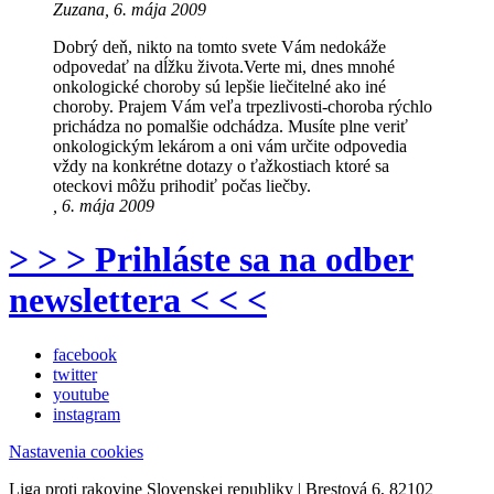
Zuzana, 6. mája 2009
Dobrý deň, nikto na tomto svete Vám nedokáže
odpovedať na dĺžku života.Verte mi, dnes mnohé
onkologické choroby sú lepšie liečitelné ako iné
choroby. Prajem Vám veľa trpezlivosti-choroba rýchlo
prichádza no pomalšie odchádza. Musíte plne veriť
onkologickým lekárom a oni vám určite odpovedia
vždy na konkrétne dotazy o ťažkostiach ktoré sa
oteckovi môžu prihodiť počas liečby.
, 6. mája 2009
> > > Prihláste sa na odber
newslettera < < <
facebook
twitter
youtube
instagram
Nastavenia cookies
Liga proti rakovine Slovenskej republiky | Brestová 6, 82102