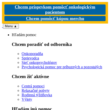
Chcem príspevkom pomôcť onkologickým
pacientom
Chcem pomôcť kúpou merchu
Menu
▲
Hľadám pomoc
Chcem poradiť od odborníka
Onkoporadňa
Sprievodca
Sieť onkopsychológov
Psychologická pomoc pre príbuzných a pozostalých
Chcem žiť aktívne
Centrá pomoci
Relaxačné pobyty
Rodinná týždňovka
Výlety
Hľadám inú pomoc