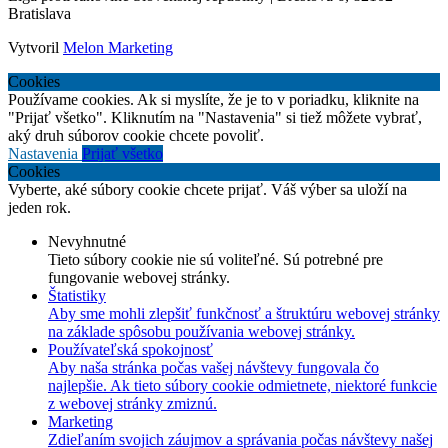
Bratislava
Vytvoril
Melon Marketing
Cookies
Používame cookies. Ak si myslíte, že je to v poriadku, kliknite na
"Prijať všetko". Kliknutím na "Nastavenia" si tiež môžete vybrať,
aký druh súborov cookie chcete povoliť.
Nastavenia
Prijať všetko
Cookies
Vyberte, aké súbory cookie chcete prijať. Váš výber sa uloží na
jeden rok.
Nevyhnutné
Tieto súbory cookie nie sú voliteľné. Sú potrebné pre
fungovanie webovej stránky.
Štatistiky
Aby sme mohli zlepšiť funkčnosť a štruktúru webovej stránky
na základe spôsobu používania webovej stránky.
Používateľská spokojnosť
Aby naša stránka počas vašej návštevy fungovala čo
najlepšie. Ak tieto súbory cookie odmietnete, niektoré funkcie
z webovej stránky zmiznú.
Marketing
Zdieľaním svojich záujmov a správania počas návštevy našej