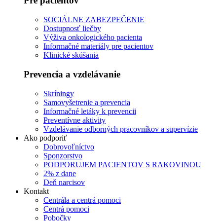
Pre pacientov
SOCIÁLNE ZABEZPEČENIE
Dostupnosť liečby
Výživa onkologického pacienta
Informačné materiály pre pacientov
Klinické skúšania
Prevencia a vzdelávanie
Skríningy
Samovyšetrenie a prevencia
Informačné letáky k prevencii
Preventívne aktivity
Vzdelávanie odborných pracovníkov a supervízie
Ako podporiť
Dobrovoľníctvo
Sponzorstvo
PODPORUJEM PACIENTOV S RAKOVINOU
2% z dane
Deň narcisov
Kontakt
Centrála a centrá pomoci
Centrá pomoci
Pobočky