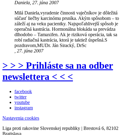
Daniela, 27. júna 2007
Milá Daniela,vyradenie činnosti vaječníkov je dôležitá
súčasť liečby karcinómu prsníka. Akým spôsobom – to
záleží aj na veku pacientky. Najspoľahlivejší spôsob je
operačná kastrácia. Hormonálna blokáda sa prevádza
dlhodobo – Tamaxifen. Ak je riziková operácia, tak sa
robí radiačná kastrácia, ktorá je taktiež úspešná.S
pozdravom,MUDr. Ján Siracký, DrSc
, 27. júna 2007
> > > Prihláste sa na odber
newslettera < < <
facebook
twitter
youtube
instagram
Nastavenia cookies
Liga proti rakovine Slovenskej republiky | Brestová 6, 82102
Bratislava