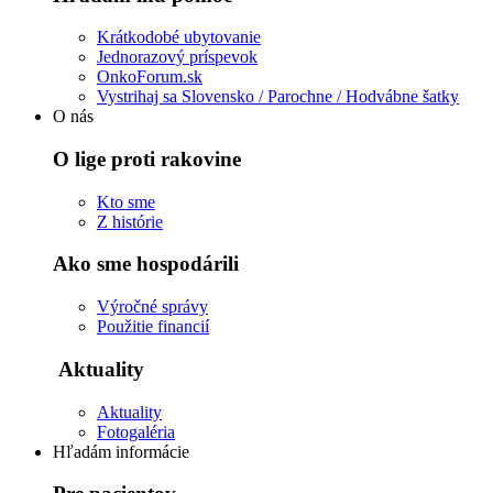
Krátkodobé ubytovanie
Jednorazový príspevok
OnkoForum.sk
Vystrihaj sa Slovensko / Parochne / Hodvábne šatky
O nás
O lige proti rakovine
Kto sme
Z histórie
Ako sme hospodárili
Výročné správy
Použitie financií
Aktuality
Aktuality
Fotogaléria
Hľadám informácie