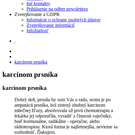
Iné kontakty
Prihlásenie na odber newslettera
Zverejňovanie a GDPR
Informácie o ochrane osobných údajov
Zverejňovanie informácií
Infožiadosť
karcinom prsníka
karcinom prsníka
karcinom prsníka
Dobrý deň, prosila by som Vás o radu, sestra je po
amputácii prsníka, bol zistený zhubný karcinom
mliečnej žľazy, absolvovala už prvú chemoterapiu a
lekárka jej odporučila, vyradiť z činnosti vaječníky,
buď hormonálne, radikálne - operačne, alebo
rádioterapiou. Ktorá forma je najšetrnejšia, nevieme sa
rozhodnúť. Ďakujem.