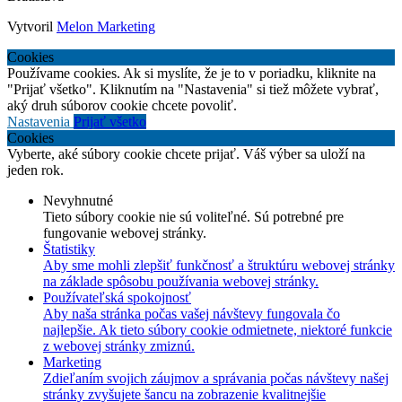
Vytvoril
Melon Marketing
Cookies
Používame cookies. Ak si myslíte, že je to v poriadku, kliknite na
"Prijať všetko". Kliknutím na "Nastavenia" si tiež môžete vybrať,
aký druh súborov cookie chcete povoliť.
Nastavenia
Prijať všetko
Cookies
Vyberte, aké súbory cookie chcete prijať. Váš výber sa uloží na
jeden rok.
Nevyhnutné
Tieto súbory cookie nie sú voliteľné. Sú potrebné pre
fungovanie webovej stránky.
Štatistiky
Aby sme mohli zlepšiť funkčnosť a štruktúru webovej stránky
na základe spôsobu používania webovej stránky.
Používateľská spokojnosť
Aby naša stránka počas vašej návštevy fungovala čo
najlepšie. Ak tieto súbory cookie odmietnete, niektoré funkcie
z webovej stránky zmiznú.
Marketing
Zdieľaním svojich záujmov a správania počas návštevy našej
stránky zvyšujete šancu na zobrazenie kvalitnejšie