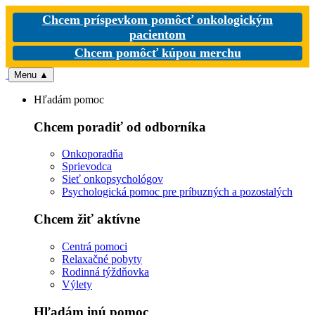
Chcem príspevkom pomôcť onkologickým
pacientom
Chcem pomôcť kúpou merchu
Menu
▲
Hľadám pomoc
Chcem poradiť od odborníka
Onkoporadňa
Sprievodca
Sieť onkopsychológov
Psychologická pomoc pre príbuzných a pozostalých
Chcem žiť aktívne
Centrá pomoci
Relaxačné pobyty
Rodinná týždňovka
Výlety
Hľadám inú pomoc