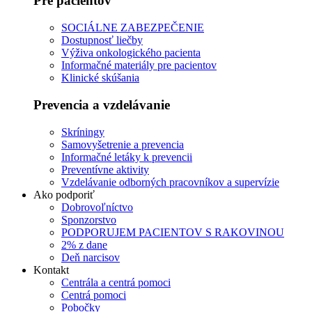
Pre pacientov
SOCIÁLNE ZABEZPEČENIE
Dostupnosť liečby
Výživa onkologického pacienta
Informačné materiály pre pacientov
Klinické skúšania
Prevencia a vzdelávanie
Skríningy
Samovyšetrenie a prevencia
Informačné letáky k prevencii
Preventívne aktivity
Vzdelávanie odborných pracovníkov a supervízie
Ako podporiť
Dobrovoľníctvo
Sponzorstvo
PODPORUJEM PACIENTOV S RAKOVINOU
2% z dane
Deň narcisov
Kontakt
Centrála a centrá pomoci
Centrá pomoci
Pobočky