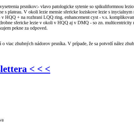
ysetrenia prsnikov:- vlavo patologicke sytenie so spikuliformnou le
e s plateau. V okoli lezie mensie sfericke loziskove lezie s inycialnym
- v HQQ + na rozhrani LQQ ring. enhancement cyst - v.s. komplikova
ne sfericke lezie v okoli v HQQ aj v DMQ - so zn. multicentricity n
kujem pekne za odpoved.
 viac zhubných nádorov prsníka. V prípade, že sa potvrdí nález zhubn
lettera < < <
va