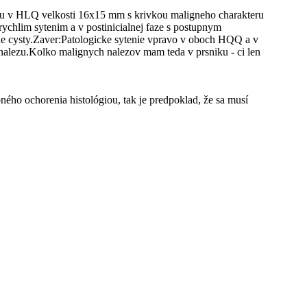
ziou v HLQ velkosti 16x15 mm s krivkou maligneho charakteru
 rychlim sytenim a v postinicialnej faze s postupnym
ne cysty.Zaver:Patologicke sytenie vpravo v oboch HQQ a v
alezu.Kolko malignych nalezov mam teda v prsniku - ci len
ého ochorenia histológiou, tak je predpoklad, že sa musí