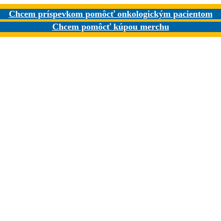
Chcem príspevkom pomôcť onkologickým pacientom
Chcem pomôcť kúpou merchu