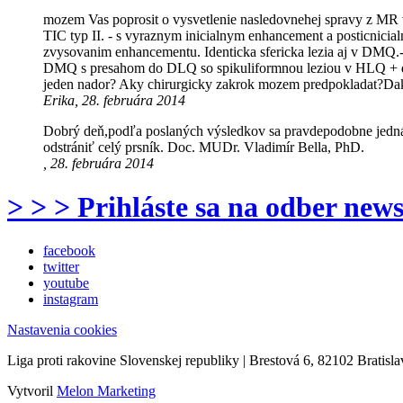
mozem Vas poprosit o vysvetlenie nasledovnehej spravy z MR v
TIC typ II. - s vyraznym inicialnym enhancement a posticnicialn
zvysovanim enhancementu. Identicka sfericka lezia aj v DMQ.
DMQ s presahom do DLQ so spikuliformnou leziou v HLQ + drob
jeden nador? Aky chirurgicky zakrok mozem predpokladat?Da
Erika, 28. februára 2014
Dobrý deň,podľa poslaných výsledkov sa pravdepodobne jedná o
odstrániť celý prsník. Doc. MUDr. Vladimír Bella, PhD.
, 28. februára 2014
> > > Prihláste sa na odber news
facebook
twitter
youtube
instagram
Nastavenia cookies
Liga proti rakovine Slovenskej republiky | Brestová 6, 82102 Bratisla
Vytvoril
Melon Marketing