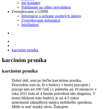
Iné kontakty
Prihlásenie na odber newslettera
Zverejňovanie a GDPR
Informácie o ochrane osobných údajov
Zverejňovanie informácií
Infožiadosť
karcinóm prsníka
karcinóm prsníka
karcinóm prsníka
Dobrý deň, som po liečbe karcinómu prsníka.
Dozvedela som sa, že z budovy v ktorej pracujem (
pracuje tam asi 100 ľudí ) v priebehu asi 10 mesiacov v
roku 2011 bola až 4 ženám potvrdená táto diagnóza. V
tesnej blízkosti tejto budovy je asi 4-5 rokov
umiestnená základňová stanica mobilného operátora.
Môže to mať nejaký súvis. Ďakujem.