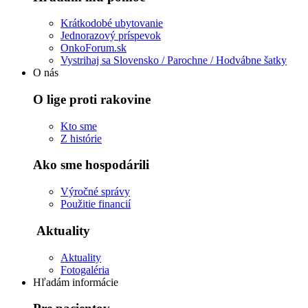
Krátkodobé ubytovanie
Jednorazový príspevok
OnkoForum.sk
Vystrihaj sa Slovensko / Parochne / Hodvábne šatky
O nás
O lige proti rakovine
Kto sme
Z histórie
Ako sme hospodárili
Výročné správy
Použitie financií
Aktuality
Aktuality
Fotogaléria
Hľadám informácie