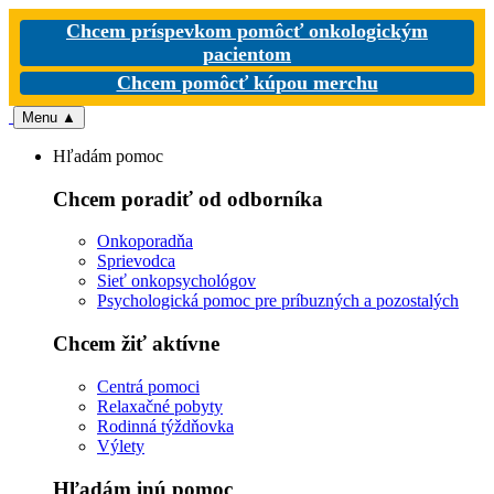
Chcem príspevkom pomôcť onkologickým
pacientom
Chcem pomôcť kúpou merchu
Menu
▲
Hľadám pomoc
Chcem poradiť od odborníka
Onkoporadňa
Sprievodca
Sieť onkopsychológov
Psychologická pomoc pre príbuzných a pozostalých
Chcem žiť aktívne
Centrá pomoci
Relaxačné pobyty
Rodinná týždňovka
Výlety
Hľadám inú pomoc