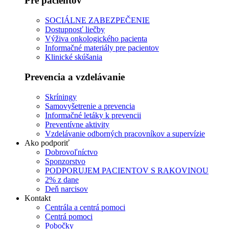
Pre pacientov
SOCIÁLNE ZABEZPEČENIE
Dostupnosť liečby
Výživa onkologického pacienta
Informačné materiály pre pacientov
Klinické skúšania
Prevencia a vzdelávanie
Skríningy
Samovyšetrenie a prevencia
Informačné letáky k prevencii
Preventívne aktivity
Vzdelávanie odborných pracovníkov a supervízie
Ako podporiť
Dobrovoľníctvo
Sponzorstvo
PODPORUJEM PACIENTOV S RAKOVINOU
2% z dane
Deň narcisov
Kontakt
Centrála a centrá pomoci
Centrá pomoci
Pobočky