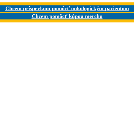
Chcem príspevkom pomôcť onkologickým pacientom
Chcem pomôcť kúpou merchu