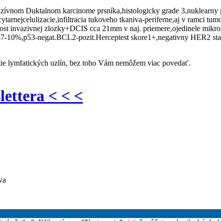
zívnom Duktalnom karcinome prsníka,histologicky grade 3,nuklearny gr
tarnejcelulizacie,infiltracia tukoveho tkaniva-periferne,aj v ramci t
st invazivnej zlozky+DCIS cca 21mm v naj. priemere,ojedinele mikrok
i67-10%,p53-negat.BCL2-pozit.Herceptest skore1+,negativny HER2 st
utie lymfatických uzlín, bez toho Vám nemôžem viac povedať.
lettera < < <
va