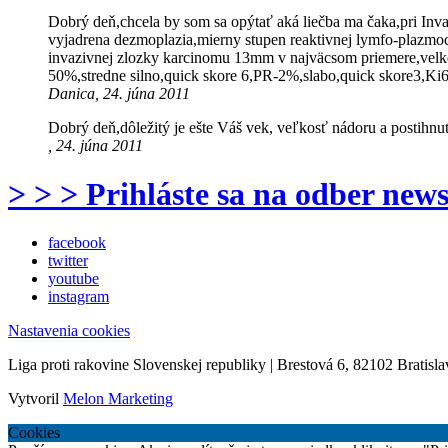
Dobrý deň,chcela by som sa opýtať aká liečba ma čaka,pri Inva
vyjadrena dezmoplazia,mierny stupen reaktivnej lymfo-plazmocy
invazivnej zlozky karcinomu 13mm v najväcsom priemere,velko
50%,stredne silno,quick skore 6,PR-2%,slabo,quick skore3,K
Danica, 24. júna 2011
Dobrý deň,dôležitý je ešte Váš vek, veľkosť nádoru a postihn
, 24. júna 2011
> > > Prihláste sa na odber news
facebook
twitter
youtube
instagram
Nastavenia cookies
Liga proti rakovine Slovenskej republiky | Brestová 6, 82102 Bratisla
Vytvoril
Melon Marketing
Cookies