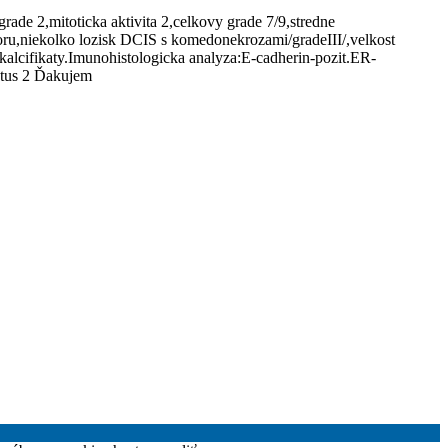
ade 2,mitoticka aktivita 2,celkovy grade 7/9,stredne
umoru,niekolko lozisk DCIS s komedonekrozami/gradeIII/,velkost
alcifikaty.Imunohistologicka analyza:E-cadherin-pozit.ER-
atus 2 Ďakujem