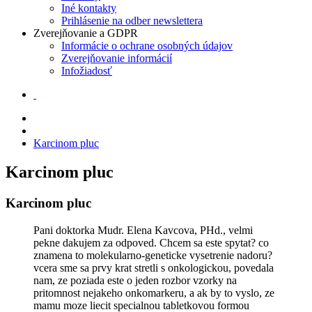
Iné kontakty
Prihlásenie na odber newslettera
Zverejňovanie a GDPR
Informácie o ochrane osobných údajov
Zverejňovanie informácií
Infožiadosť
Karcinom pluc
Karcinom pluc
Karcinom pluc
Pani doktorka Mudr. Elena Kavcova, PHd., velmi
pekne dakujem za odpoved. Chcem sa este spytat? co
znamena to molekularno-geneticke vysetrenie nadoru?
vcera sme sa prvy krat stretli s onkologickou, povedala
nam, ze poziada este o jeden rozbor vzorky na
pritomnost nejakeho onkomarkeru, a ak by to vyslo, ze
mamu moze liecit specialnou tabletkovou formou