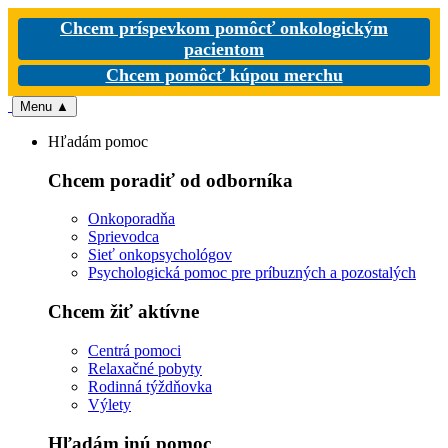
Chcem príspevkom pomôcť onkologickým
pacientom
Chcem pomôcť kúpou merchu
Menu
▲
Hľadám pomoc
Chcem poradiť od odborníka
Onkoporadňa
Sprievodca
Sieť onkopsychológov
Psychologická pomoc pre príbuzných a pozostalých
Chcem žiť aktívne
Centrá pomoci
Relaxačné pobyty
Rodinná týždňovka
Výlety
Hľadám inú pomoc