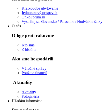
Krátkodobé ubytovanie
Jednorazový príspevok
OnkoForum.sk
Vystrihaj sa Slovensko / Parochne / Hodvábne šatky
O nás
O lige proti rakovine
Kto sme
Z histórie
Ako sme hospodárili
Výročné správy
Použitie financií
Aktuality
Aktuality
Fotogaléria
Hľadám informácie