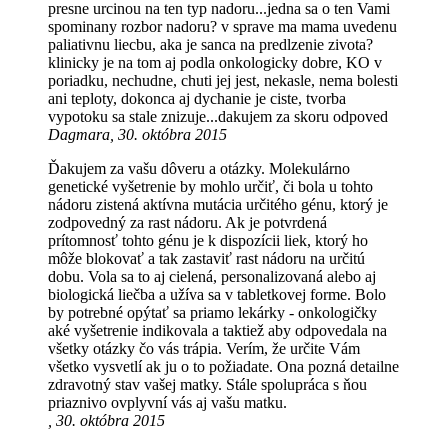
presne urcinou na ten typ nadoru...jedna sa o ten Vami
spominany rozbor nadoru? v sprave ma mama uvedenu
paliativnu liecbu, aka je sanca na predlzenie zivota?
klinicky je na tom aj podla onkologicky dobre, KO v
poriadku, nechudne, chuti jej jest, nekasle, nema bolesti
ani teploty, dokonca aj dychanie je ciste, tvorba
vypotoku sa stale znizuje...dakujem za skoru odpoved
Dagmara, 30. októbra 2015
Ďakujem za vašu dôveru a otázky. Molekulárno
genetické vyšetrenie by mohlo určiť, či bola u tohto
nádoru zistená aktívna mutácia určitého génu, ktorý je
zodpovedný za rast nádoru. Ak je potvrdená
prítomnosť tohto génu je k dispozícii liek, ktorý ho
môže blokovať a tak zastaviť rast nádoru na určitú
dobu. Vola sa to aj cielená, personalizovaná alebo aj
biologická liečba a užíva sa v tabletkovej forme. Bolo
by potrebné opýtať sa priamo lekárky - onkologičky
aké vyšetrenie indikovala a taktiež aby odpovedala na
všetky otázky čo vás trápia. Verím, že určite Vám
všetko vysvetlí ak ju o to požiadate. Ona pozná detailne
zdravotný stav vašej matky. Stále spolupráca s ňou
priaznivo ovplyvní vás aj vašu matku.
, 30. októbra 2015