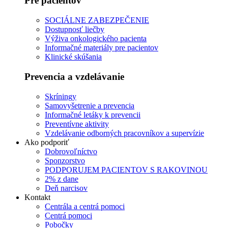
Pre pacientov
SOCIÁLNE ZABEZPEČENIE
Dostupnosť liečby
Výživa onkologického pacienta
Informačné materiály pre pacientov
Klinické skúšania
Prevencia a vzdelávanie
Skríningy
Samovyšetrenie a prevencia
Informačné letáky k prevencii
Preventívne aktivity
Vzdelávanie odborných pracovníkov a supervízie
Ako podporiť
Dobrovoľníctvo
Sponzorstvo
PODPORUJEM PACIENTOV S RAKOVINOU
2% z dane
Deň narcisov
Kontakt
Centrála a centrá pomoci
Centrá pomoci
Pobočky