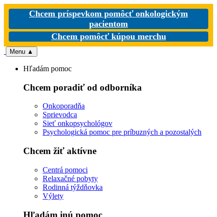
Chcem príspevkom pomôcť onkologickým
pacientom
Chcem pomôcť kúpou merchu
Menu
▲
Hľadám pomoc
Chcem poradiť od odborníka
Onkoporadňa
Sprievodca
Sieť onkopsychológov
Psychologická pomoc pre príbuzných a pozostalých
Chcem žiť aktívne
Centrá pomoci
Relaxačné pobyty
Rodinná týždňovka
Výlety
Hľadám inú pomoc