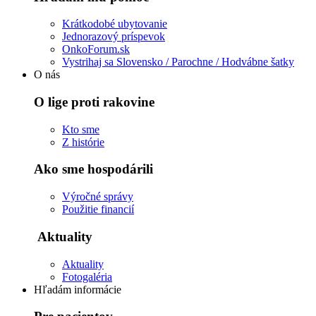
Krátkodobé ubytovanie
Jednorazový príspevok
OnkoForum.sk
Vystrihaj sa Slovensko / Parochne / Hodvábne šatky
O nás
O lige proti rakovine
Kto sme
Z histórie
Ako sme hospodárili
Výročné správy
Použitie financií
Aktuality
Aktuality
Fotogaléria
Hľadám informácie