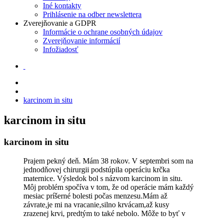
Iné kontakty
Prihlásenie na odber newslettera
Zverejňovanie a GDPR
Informácie o ochrane osobných údajov
Zverejňovanie informácií
Infožiadosť
karcinom in situ
karcinom in situ
karcinom in situ
Prajem pekný deň. Mám 38 rokov. V septembri som na
jednodňovej chirurgii podstúpila operáciu krčka
maternice. Výsledok bol s názvom karcinom in situ.
Môj problém spočíva v tom, že od operácie mám každý
mesiac príšerné bolesti počas menzesu.Mám až
závrate,je mi na vracanie,silno krvácam,až kusy
zrazenej krvi, predtým to také nebolo. Môže to byť v