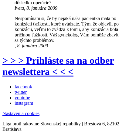
dôsledku operácie?
Iveta, 8. januára 2009
Nespomínam si, že by nejaká naša pacientka mala po
konizácii ťažkosti, ktoré uvádzate. Tým, že objavili po
konizácii, veľmi to zvádza k tomu, aby konizácia bola
príčinou ťažkostí. Váš gynekológ Vám pomôže zbaviť
sa týchto problémov.
, 8. januára 2009
> > > Prihláste sa na odber
newslettera < < <
facebook
twitter
youtube
instagram
Nastavenia cookies
Liga proti rakovine Slovenskej republiky | Brestová 6, 82102
Bratislava