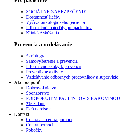
Pre pacientov
SOCIÁLNE ZABEZPEČENIE
Dostupnosť liečby
Výživa onkologického pacienta
Informačné materiály pre pacientov
Klinické skúšania
Prevencia a vzdelávanie
Skríningy
Samovyšetrenie a prevencia
Informačné letáky k prevencii
Preventívne aktivity
Vzdelávanie odborných pracovníkov a supervízie
Ako podporiť
Dobrovoľníctvo
Sponzorstvo
PODPORUJEM PACIENTOV S RAKOVINOU
2% z dane
Deň narcisov
Kontakt
Centrála a centrá pomoci
Centrá pomoci
Pobočky