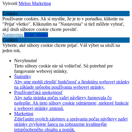
Vytvoril
Melon Marketing
Cookies
Používame cookies. Ak si myslíte, že je to v poriadku, kliknite na
"Prijať všetko". Kliknutím na "Nastavenia" si tiež môžete vybrať,
aký druh súborov cookie chcete povoliť.
Nastavenia
Prijať všetko
Cookies
Vyberte, aké súbory cookie chcete prijať. Váš výber sa uloží na
jeden rok.
Nevyhnutné
Tieto súbory cookie nie sú voliteľné. Sú potrebné pre
fungovanie webovej stránky.
Štatistiky
Aby sme mohli zlepšiť funkčnosť a štruktúru webovej stránky
na základe spôsobu používania webovej stránky.
Používateľská spokojnosť
Aby naša stránka počas vašej návštevy fungovala čo
najlepšie. Ak tieto súbory cookie odmietnete, niektoré funkcie
z webovej stránky zmiznú.
Marketing
Zdieľaním svojich záujmov a správania počas návštevy našej
stránky zvyšujete šancu na zobrazenie kvalitnejšie
prispôsobeného obsahu a ponúk.