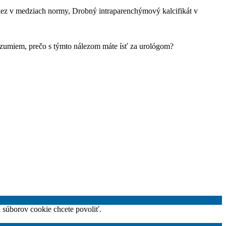
lez v medziach normy, Drobný intraparenchýmový kalcifikát v
rozumiem, prečo s týmto nálezom máte ísť za urológom?
h súborov cookie chcete povoliť.