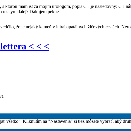
 s ktorou mam ist za mojim urologom, popis CT je nasledovny: CT ná
 a co s tym dalej? Dakujem pekne
svedčilo, že je nejaký kameň v intrabapatálnych žlčových cestách. Ne
lettera < < <
va
rijať všetko". Kliknutím na "Nastavenia" si tiež môžete vybrať, aký dru